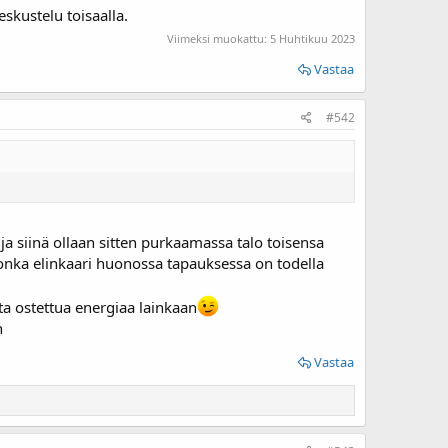
skustelu toisaalla.
Viimeksi muokattu:
5 Huhtikuu 2023
Vastaa
#542
ja siinä ollaan sitten purkaamassa talo toisensa
onka elinkaari huonossa tapauksessa on todella
a ostettua energiaa lainkaan
n
Vastaa