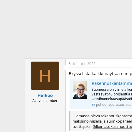
j
i
t
u
v
n
ä
a
m
l
ä
o
ä
i
r
t
ä
t
a
j
a
5 Huhtikuu 2023
H
Brysselistä kaikki näyttää niin p
Rakennuskantamme s
Suomessa on viime aikoi
vastaavat 40 prosenttia
Helkoo
kasvihuonekaasupäästöi
Active member
puheenvuoro.uusisuom
Olemassa oleva rakennuskantamme
maksimoimisella ja aurinkopaneeli
tuottajaksi.
Silloin asukas muuttu