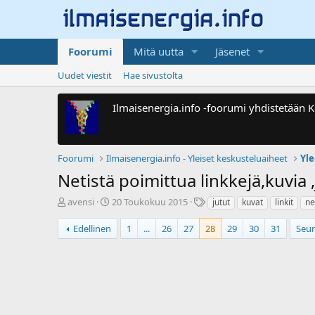
Foorumi
Mitä uutta
Jäsenet
Uudet viestit
Hae sivustolta
Ilmaisenergia.info -foorumi yhdistetään
Foorumi
Ilmaisenergia.info - Yleiset keskusteluaiheet
Yl
Netistä poimittua linkkejä,kuvia ,
V
A
T
avensi
20 Toukokuu 2015
jutut
kuvat
linkit
net
i
l
u
e
o
n
Edellinen
1
...
26
27
28
29
30
31
Seu
s
i
n
t
t
i
i
u
s
k
s
t
e
p
e
t
ä
e