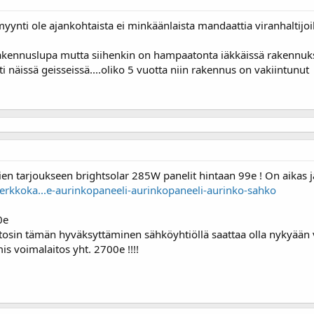
yynti ole ajankohtaista ei minkäänlaista mandaattia viranhaltij
la rakennuslupa mutta siihenkin on hampaatonta iäkkäissä rakennuk
 näissä geisseissä....oliko 5 vuotta niin rakennus on vakiintunut
ien tarjoukseen brightsolar 285W panelit hintaan 99e ! On aikas j
rkkoka...e-aurinkopaneeli-aurinkopaneeli-aurinko-sahko
0e
(tosin tämän hyväksyttäminen sähköyhtiöllä saattaa olla nykyään
is voimalaitos yht. 2700e !!!!