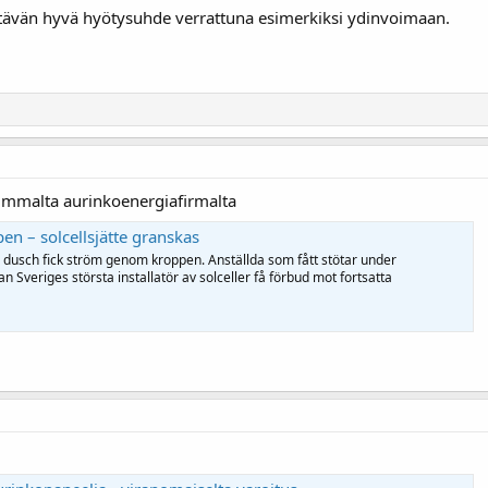
ättävän hyvä hyötysuhde verrattuna esimerkiksi ydinvoimaan.
rimmalta aurinkoenergiafirmalta
en – solcellsjätte granskas
 dusch fick ström genom kroppen. Anställda som fått stötar under
an Sveriges största installatör av solceller få förbud mot fortsatta