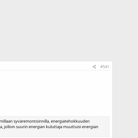
#541
illaan syväremontoinnilla, energiatehokkuuden
, jolloin suurin energian kuluttaja muuttuisi energian