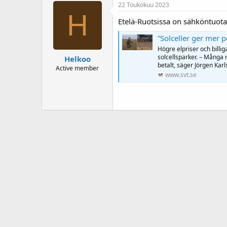
22 Toukokuu 2023
H
Etelä-Ruotsissa on sähköntuotan
”Solceller ger mer 
Högre elpriser och billig
solcellsparker. – Många 
Helkoo
betalt, säger Jörgen Kar
Active member
www.svt.se