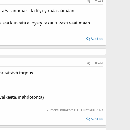
#543
oilta/viranomaisilta löydy määräämään
sissa kun sitä ei pysty takautuvasti vaatimaan
Vastaa
#544
ärkyttävä tarjous.
 vaikeeta/mahdotonta)
Viimeksi muokattu:
15 Huhtikuu 2023
Vastaa