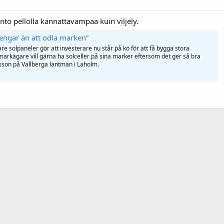
to pellolla kannattavampaa kuin viljely.
pengar än att odla marken”
are solpaneler gör att investerare nu står på kö för att få bygga stora
markägare vill gärna ha solceller på sina marker eftersom det ger så bra
lsson på Vallberga lantmän i Laholm.