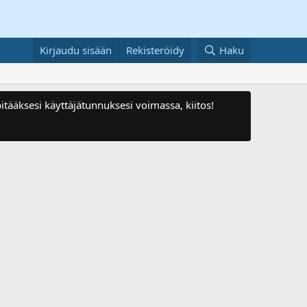
Kirjaudu sisään
Rekisteröidy
Haku
itääksesi käyttäjätunnuksesi voimassa, kiitos!