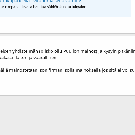
aurinkopaneelia - viranomaiselta varoitus
urinkopaneeli voi aiheuttaa sähköiskun tai tulipalon.
seisen yhdistelmän (olisko ollu Puuilon mainos) ja kysyin pitkänl
kasti: laiton ja vaarallinen.
llä mainostetaan ison firman isolla mainoksella jos sitä ei voi su