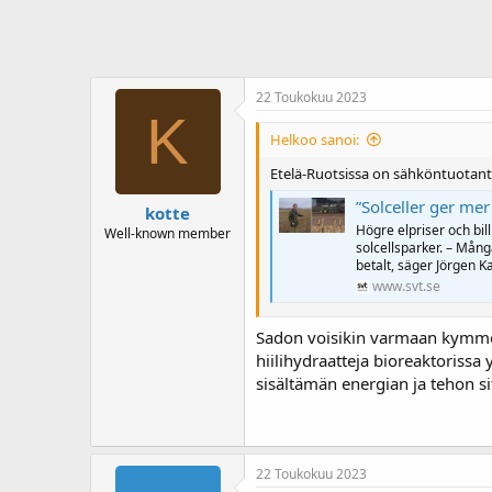
22 Toukokuu 2023
K
Helkoo sanoi:
Etelä-Ruotsissa on sähköntuotanto
”Solceller ger me
kotte
Högre elpriser och bill
Well-known member
solcellsparker. – Mång
betalt, säger Jörgen K
www.svt.se
Sadon voisikin varmaan kymmenke
hiilihydraatteja bioreaktorissa
sisältämän energian ja tehon si
22 Toukokuu 2023