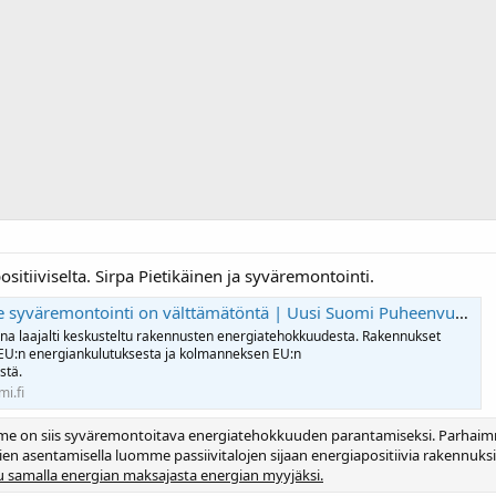
ositiiviselta. Sirpa Pietikäinen ja syväremontointi.
yväremontointi on välttämätöntä | Uusi Suomi Puheenvuoro
na laajalti keskusteltu rakennusten energiatehokkuudesta. Rakennukset
 EU:n energiankulutuksesta ja kolmanneksen EU:n
stä.
i.fi
 on siis syväremontoitava energiatehokkuuden parantamiseksi. Parhaimm
en asentamisella luomme passiivitalojen sijaan energiapositiivia rakennuksia
u samalla energian maksajasta energian myyjäksi.