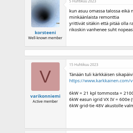
5 Huhtikuu 2023
t
i
kun asuu omassa talossa eikä m
o
minkäänlaista remonttia
t
yrittivät sitäkin että pitää ol
:
rikoskin vanhenee suht nopeasti
korsteeni
Well-known member
15 Huhtikuu 2023
V
Tänään tuli kärkkäisen sikapäiv
https://www.karkkainen.com/ve
6kW = 21 kpl tommosta = 210
varikonniemi
6kW easun igrid VX IV = 600e 
Active member
6kW grid-tie 48V akustolle valm