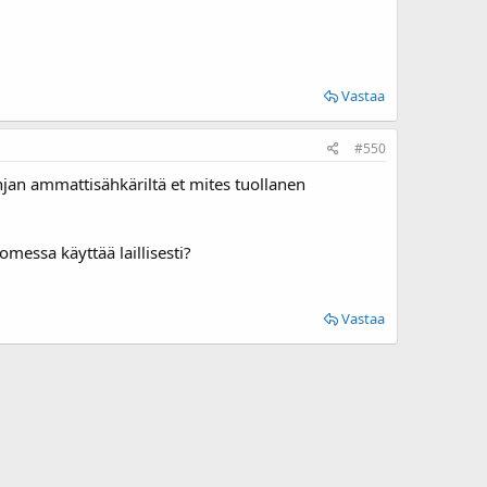
Vastaa
#550
injan ammattisähkäriltä et mites tuollanen
omessa käyttää laillisesti?
Vastaa