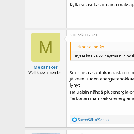
Kyllä se asukas on aina maksaja
5 Huhtikuu 2023
M
Helkoo sanoi:
Brysselistä kaikki näyttää niin posi
Mekaniker
Suuri osa asuntokannasta on nii
Well-known member
jälkeen uuden energiatehokkaam
lyhyt
Haluaisin nähdä plusenergia-om
Tarkoitan ihan kaikki energiamu
R
SavonSähköSeppo
e
a
k