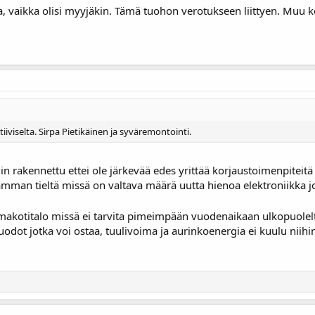
, vaikka olisi myyjäkin. Tämä tuohon verotukseen liittyen. Muu ke
tiiviselta. Sirpa Pietikäinen ja syväremontointi.
n rakennettu ettei ole järkevää edes yrittää korjaustoimenpiteitä 
man tieltä missä on valtava määrä uutta hienoa elektroniikka j
akotitalo missä ei tarvita pimeimpään vuodenaikaan ulkopuolelt
odot jotka voi ostaa, tuulivoima ja aurinkoenergia ei kuulu niihi