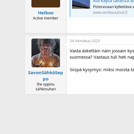
Älä käytä tällaista 
Pistorasiaan kytkettävä a
Helkoo
www.verkkouutiset.fi
Active member
24 Heinäkuu 2023
Vasta äskettäin näin jossain ky
suomessa? Vastaus tuli heti napa
Siispä kysymys: miksi moista tää
SavonSähköSep
po
Ihe oppinu
sähkösuhari