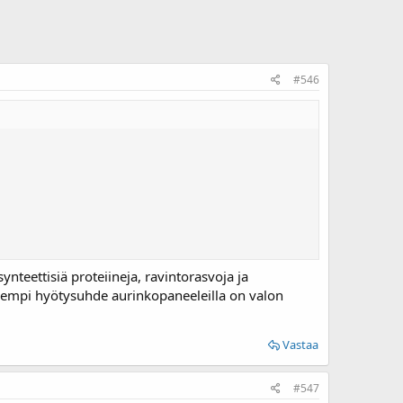
#546
teettisiä proteiineja, ravintorasvoja ja
 parempi hyötysuhde aurinkopaneeleilla on valon
Vastaa
#547