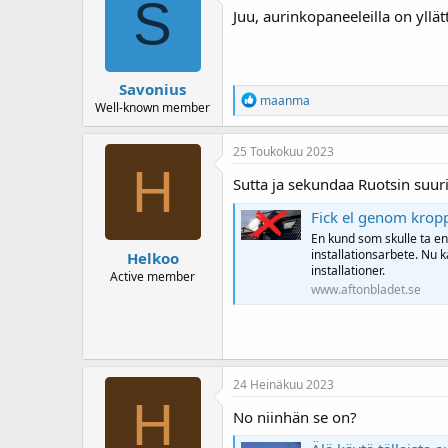
S
Juu, aurinkopaneeleilla on yll
Savonius
R
maanma
Well-known member
e
a
k
25 Toukokuu 2023
t
H
i
Sutta ja sekundaa Ruotsin suu
o
t
Fick el genom kropp
:
En kund som skulle ta en
installationsarbete. Nu k
Helkoo
installationer.
Active member
www.aftonbladet.se
24 Heinäkuu 2023
H
No niinhän se on?