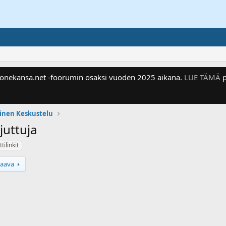
 Konekansa.net -foorumin osaksi vuoden 2025 aikana.
LUE TÄMÄ
p
einen Keskustelu
juttuja
tilinkit
raava