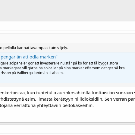
 pellolla kannattavampaa kuin viljely.
r pengar än att odla marken”
igare solpaneler gör att investerare nu står på kö för att få bygga stora
a markägare vill gärna ha solceller på sina marker eftersom det ger så bra
arlsson på Vallberga lantmän i Laholm.
rtaistaa, kun tuotetulla aurinkosähköllä tuottaisikin suoraan syn
 yhdistettynä esim. ilmasta kerättyyn hiilidioksidiin. Sen verran
tojana verrattuna yhteyttäviin peltokasveihin.