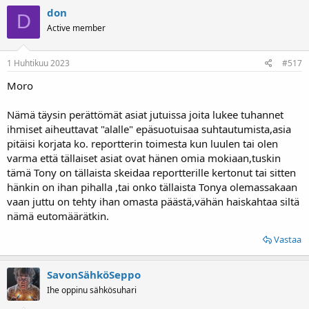
don
D
Active member
1 Huhtikuu 2023
#517
Moro
Nämä täysin perättömät asiat jutuissa joita lukee tuhannet
ihmiset aiheuttavat "alalle" epäsuotuisaa suhtautumista,asia
pitäisi korjata ko. reportterin toimesta kun luulen tai olen
varma että tällaiset asiat ovat hänen omia mokiaan,tuskin
tämä Tony on tällaista skeidaa reportterille kertonut tai sitten
hänkin on ihan pihalla ,tai onko tällaista Tonya olemassakaan
vaan juttu on tehty ihan omasta päästä,vähän haiskahtaa siltä
nämä eutomäärätkin.
Vastaa
SavonSähköSeppo
Ihe oppinu sähkösuhari