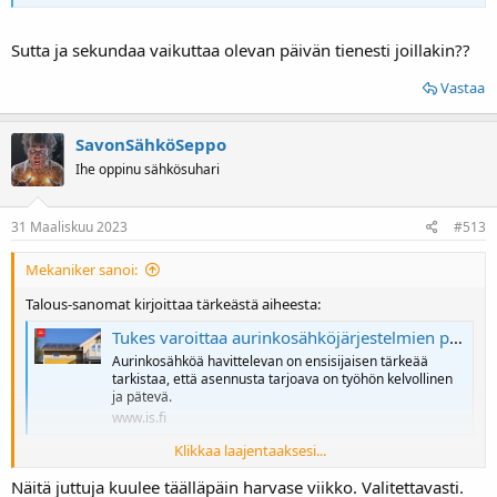
Sutta ja sekundaa vaikuttaa olevan päivän tienesti joillakin??
Vastaa
SavonSähköSeppo
Ihe oppinu sähkösuhari
31 Maaliskuu 2023
#513
Mekaniker sanoi:
Talous-sanomat kirjoittaa tärkeästä aiheesta:
Tukes varoittaa aurinkosähköjärjestelmien puutteista – virheet niin karkeita, että maallikkokin huomaa
Aurinkosähköä havittelevan on ensisijaisen tärkeää
tarkistaa, että asennusta tarjoava on työhön kelvollinen
ja pätevä.
www.is.fi
Klikkaa laajentaaksesi...
Sutta ja sekundaa vaikuttaa olevan päivän tienesti joillakin??
Näitä juttuja kuulee täälläpäin harvase viikko. Valitettavasti.