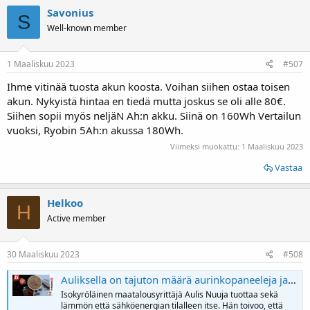
Savonius
S
Well-known member
1 Maaliskuu 2023
#507
Ihme vitinää tuosta akun koosta. Voihan siihen ostaa toisen
akun. Nykyistä hintaa en tiedä mutta joskus se oli alle 80€.
Siihen sopii myös neljäN Ah:n akku. Siinä on 160Wh Vertailun
vuoksi, Ryobin 5Ah:n akussa 180Wh.
Viimeksi muokattu:
1 Maaliskuu 2023
Vastaa
Helkoo
H
Active member
30 Maaliskuu 2023
#508
Auliksella on tajuton määrä aurinkopaneeleja ja lämmitys tulee yllättävästä paikasta
Isokyröläinen maatalousyrittäjä Aulis Nuuja tuottaa sekä
lämmön että sähköenergian tilalleen itse. Hän toivoo, että