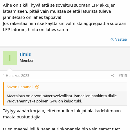
Aihe on sikäli hyvä että se soveltuu suoraan LFP akkujen
lataamiseen, pitää vain muistaa se että laturista tuleva
jännitetaso on lähes tappava!
Jos rakentaa niin itse käyttäisin valmista aggregaattia suoraan
LFP laturiin, hinta on lähes sama
Vastaa
Ilmis
I
Member
1 Huhtikuu 2023
#515
Savonius sanoi:
Maatalous on arvonlisäverovelvollista. Paneelien hankinta tilalle
verovähennyskelpoinen. 24% on kelpo tuki.
Täytyy vähän korjata, ettei muutkin lukijat ala kadehtimaan
maataloustuottajia.
Olen maanviljelijä, saan aurinkopaneleihin vain samat tuet