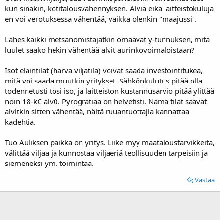
kun sinäkin, kotitalousvähennyksen. Alvia eikä laitteistokuluja
en voi verotuksessa vähentää, vaikka olenkin "maajussi".
Lähes kaikki metsänomistajatkin omaavat y-tunnuksen, mitä
luulet saako hekin vähentää alvit aurinkovoimaloistaan?
Isot eläintilat (harva viljatila) voivat saada investointitukea,
mitä voi saada muutkin yritykset. Sähkönkulutus pitää olla
todennetusti tosi iso, ja laitteiston kustannusarvio pitää ylittää
noin 18-k€ alv0. Pyrogratiaa on helvetisti. Nämä tilat saavat
alvitkin sitten vähentää, näitä ruuantuottajia kannattaa
kadehtia.
Tuo Auliksen paikka on yritys. Liike myy maataloustarvikkeita,
välittää viljaa ja kunnostaa viljaeriä teollisuuden tarpeisiin ja
siemeneksi ym. toimintaa.
Vastaa