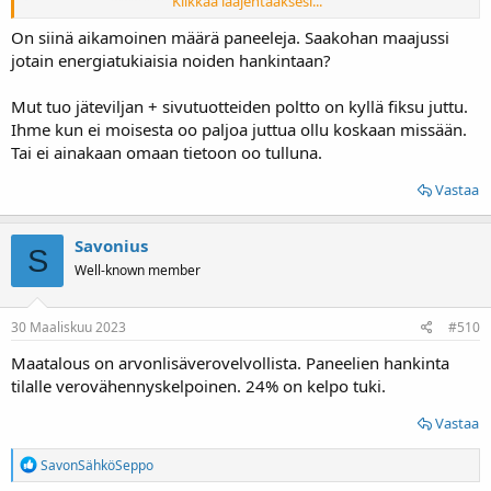
Klikkaa laajentaaksesi...
www.is.fi
On siinä aikamoinen määrä paneeleja. Saakohan maajussi
jotain energiatukiaisia noiden hankintaan?
Mut tuo jäteviljan + sivutuotteiden poltto on kyllä fiksu juttu.
Ihme kun ei moisesta oo paljoa juttua ollu koskaan missään.
Tai ei ainakaan omaan tietoon oo tulluna.
Vastaa
Savonius
S
Well-known member
30 Maaliskuu 2023
#510
Maatalous on arvonlisäverovelvollista. Paneelien hankinta
tilalle verovähennyskelpoinen. 24% on kelpo tuki.
Vastaa
R
SavonSähköSeppo
e