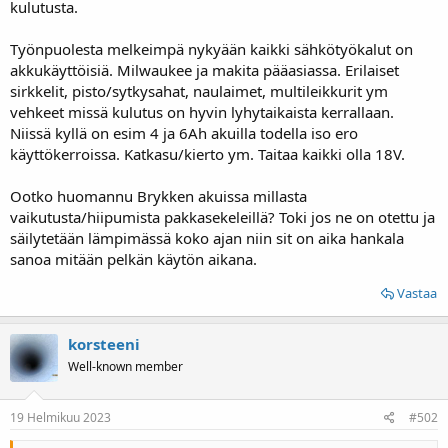
kulutusta.
Työnpuolesta melkeimpä nykyään kaikki sähkötyökalut on
akkukäyttöisiä. Milwaukee ja makita pääasiassa. Erilaiset
sirkkelit, pisto/sytkysahat, naulaimet, multileikkurit ym
vehkeet missä kulutus on hyvin lyhytaikaista kerrallaan.
Niissä kyllä on esim 4 ja 6Ah akuilla todella iso ero
käyttökerroissa. Katkasu/kierto ym. Taitaa kaikki olla 18V.
Ootko huomannu Brykken akuissa millasta
vaikutusta/hiipumista pakkasekeleillä? Toki jos ne on otettu ja
säilytetään lämpimässä koko ajan niin sit on aika hankala
sanoa mitään pelkän käytön aikana.
Vastaa
korsteeni
Well-known member
19 Helmikuu 2023
#502