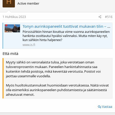
H
Active member
1 Huhtikuu 2023
#516
Tonyn aurinkopaneelit tuottivat mukavan tilin – ”Viime vuosi oli poikkeuksellisen hyvä”
Pörssisähkön hinnan kivuttua viime vuonna aurinkopaneelien
hankinta osoittautui hyväksi valinnaksi. Mutta miten käy nyt,
kun sähkön hinta halpenee?
www.is.fi
Että mitä
Myyty sähkö on veronalaista tuloa, joka verotetaan oman
tuloveroprosentin mukaan. Paneelien hankintahinnasta saa
kuitenkin tehdä poistoja, mikä keventää verotusta. Poistot voi
jaottaa useammalle vuodella.
Myös huoltokustannukset huomioidaan verotuksessa. Näitä voivat
olla esimerkiksi aurinkopaneelien puhdistamisesta ja säätämisestä
aiheutuvat menot.
Vastaa