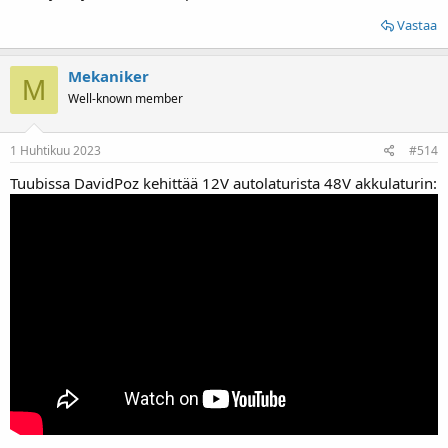
Vastaa
Mekaniker
M
Well-known member
1 Huhtikuu 2023
#514
Tuubissa DavidPoz kehittää 12V autolaturista 48V akkulaturin: