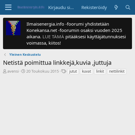
Kirjaudu sisään
Rekisteröidy
Ilmaisenergia.info -foorumi yhdistetään
Konekansa.net -foorumin osaksi vuoden 2025
aikana.
LUE TÄMÄ
pitääksesi käyttäjätunnuksesi
voimassa, kiitos!
Yleinen Keskustelu
Netistä poimittua linkkejä,kuvia ,juttuja
V
A
T
avensi
20 Toukokuu 2015
jutut
kuvat
linkit
nettilinkit
i
l
u
e
o
n
s
i
n
t
t
i
i
u
s
k
s
t
e
p
e
t
ä
e
j
i
t
u
v
n
ä