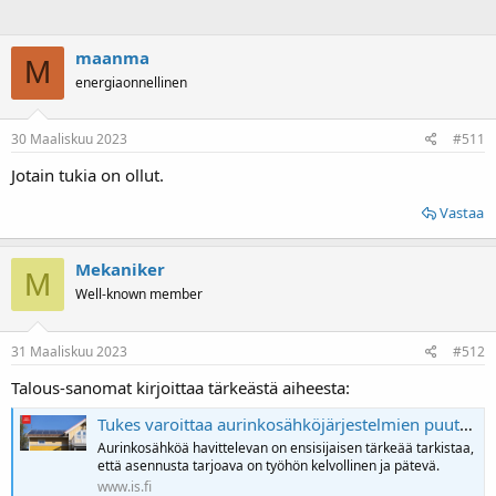
maanma
M
energiaonnellinen
30 Maaliskuu 2023
#511
Jotain tukia on ollut.
Vastaa
Mekaniker
M
Well-known member
31 Maaliskuu 2023
#512
Talous-sanomat kirjoittaa tärkeästä aiheesta:
Tukes varoittaa aurinkosähköjärjestelmien puutteista – virheet niin karkeita, että maallikkokin huomaa
Aurinkosähköä havittelevan on ensisijaisen tärkeää tarkistaa,
että asennusta tarjoava on työhön kelvollinen ja pätevä.
www.is.fi