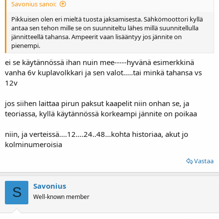
Savonius sanoi:
Pikkuisen olen eri mieltä tuosta jaksamisesta. Sähkömoottori kyllä
antaa sen tehon mille se on suunniteltu lähes millä suunnitellulla
jännitteellä tahansa. Ampeerit vaan lisääntyy jos jännite on
pienempi.
ei se käytännössä ihan nuin mee-----hyvänä esimerkkinä
vanha 6v kuplavolkkari ja sen valot.....tai minkä tahansa vs
12v
jos siihen laittaa pirun paksut kaapelit niin onhan se, ja
teoriassa, kyllä käytännössä korkeampi jännite on poikaa
niin, ja verteissä....12....24..48...kohta historiaa, akut jo
kolminumeroisia
Vastaa
Savonius
S
Well-known member