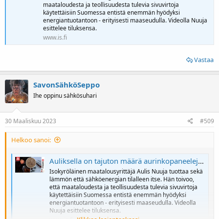
maataloudesta ja teollisuudesta tulevia sivuvirtoja
käytettäisiin Suomessa entistä enemmän hyödyksi
energiantuotantoon - erityisesti maaseudulla. Videolla Nuuja
esittelee tiluksensa.
www.is.fi
Vastaa
SavonSähköSeppo
Ihe oppinu sähkösuhari
30 Maaliskuu 2023
#509
Helkoo sanoi:
Auliksella on tajuton määrä aurinkopaneeleja ja lämmitys tulee yllättävästä paikasta
Isokyröläinen maatalousyrittäjä Aulis Nuuja tuottaa sekä
lämmön että sähköenergian tilalleen itse. Hän toivoo,
että maataloudesta ja teollisuudesta tulevia sivuvirtoja
käytettäisiin Suomessa entistä enemmän hyödyksi
energiantuotantoon - erityisesti maaseudulla. Videolla
Nuuja esittelee tiluksensa.