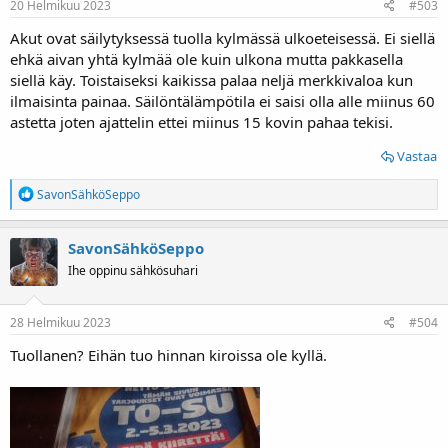
20 Helmikuu 2023
#503
Akut ovat säilytyksessä tuolla kylmässä ulkoeteisessä. Ei siellä
ehkä aivan yhtä kylmää ole kuin ulkona mutta pakkasella
siellä käy. Toistaiseksi kaikissa palaa neljä merkkivaloa kun
ilmaisinta painaa. Säilöntälämpötila ei saisi olla alle miinus 60
astetta joten ajattelin ettei miinus 15 kovin pahaa tekisi.
Vastaa
R
SavonSähköSeppo
e
a
k
SavonSähköSeppo
t
Ihe oppinu sähkösuhari
i
o
t
:
28 Helmikuu 2023
#504
Tuollanen? Eihän tuo hinnan kiroissa ole kyllä.