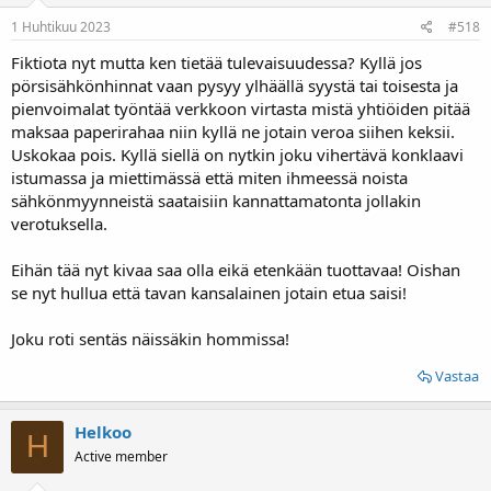
1 Huhtikuu 2023
#518
Fiktiota nyt mutta ken tietää tulevaisuudessa? Kyllä jos
pörsisähkönhinnat vaan pysyy ylhäällä syystä tai toisesta ja
pienvoimalat työntää verkkoon virtasta mistä yhtiöiden pitää
maksaa paperirahaa niin kyllä ne jotain veroa siihen keksii.
Uskokaa pois. Kyllä siellä on nytkin joku vihertävä konklaavi
istumassa ja miettimässä että miten ihmeessä noista
sähkönmyynneistä saataisiin kannattamatonta jollakin
verotuksella.
Eihän tää nyt kivaa saa olla eikä etenkään tuottavaa! Oishan
se nyt hullua että tavan kansalainen jotain etua saisi!
Joku roti sentäs näissäkin hommissa!
Vastaa
Helkoo
H
Active member