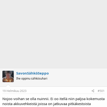
a
m
l
ä
o
ä
i
r
t
ä
t
a
j
a
SavonSähköSeppo
Ihe oppinu sähkösuhari
19 Helmikuu 2023
#501
Nojoo voihan se olla nuinnii. Ei oo itellä niin paljoa kokemusta
noista akkuvehkeistä joissa on jatkuvaa pitkäkestoista