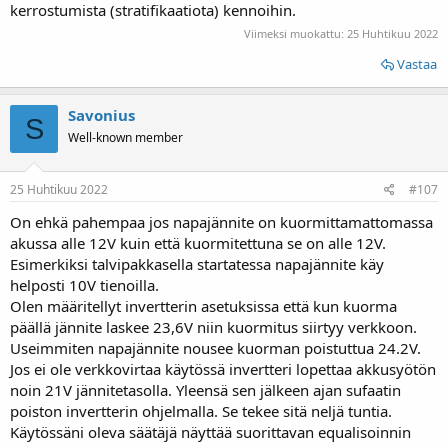
kerrostumista (stratifikaatiota) kennoihin.
Viimeksi muokattu:
25 Huhtikuu 2022
Vastaa
Savonius
S
Well-known member
25 Huhtikuu 2022
#107
On ehkä pahempaa jos napajännite on kuormittamattomassa
akussa alle 12V kuin että kuormitettuna se on alle 12V.
Esimerkiksi talvipakkasella startatessa napajännite käy
helposti 10V tienoilla.
Olen määritellyt invertterin asetuksissa että kun kuorma
päällä jännite laskee 23,6V niin kuormitus siirtyy verkkoon.
Useimmiten napajännite nousee kuorman poistuttua 24.2V.
Jos ei ole verkkovirtaa käytössä invertteri lopettaa akkusyötön
noin 21V jännitetasolla. Yleensä sen jälkeen ajan sufaatin
poiston invertterin ohjelmalla. Se tekee sitä neljä tuntia.
Käytössäni oleva säätäjä näyttää suorittavan equalisoinnin