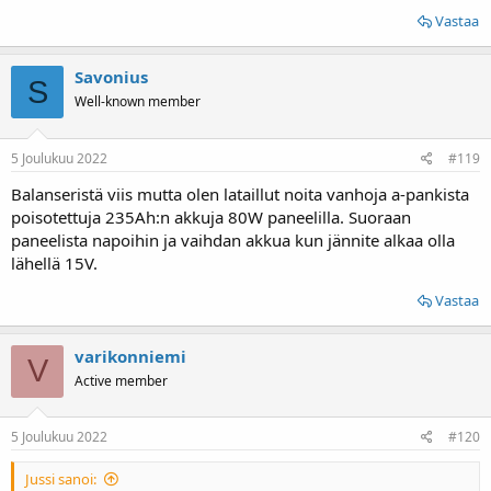
Vastaa
Savonius
S
Well-known member
5 Joulukuu 2022
#119
Balanseristä viis mutta olen lataillut noita vanhoja a-pankista
poisotettuja 235Ah:n akkuja 80W paneelilla. Suoraan
paneelista napoihin ja vaihdan akkua kun jännite alkaa olla
lähellä 15V.
Vastaa
varikonniemi
V
Active member
5 Joulukuu 2022
#120
Jussi sanoi: