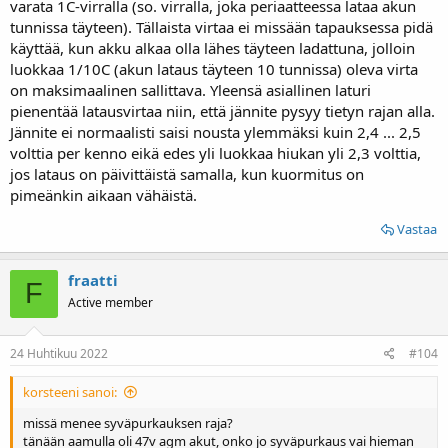
varata 1C-virralla (so. virralla, joka periaatteessa lataa akun
tunnissa täyteen). Tällaista virtaa ei missään tapauksessa pidä
käyttää, kun akku alkaa olla lähes täyteen ladattuna, jolloin
luokkaa 1/10C (akun lataus täyteen 10 tunnissa) oleva virta
on maksimaalinen sallittava. Yleensä asiallinen laturi
pienentää latausvirtaa niin, että jännite pysyy tietyn rajan alla.
Jännite ei normaalisti saisi nousta ylemmäksi kuin 2,4 ... 2,5
volttia per kenno eikä edes yli luokkaa hiukan yli 2,3 volttia,
jos lataus on päivittäistä samalla, kun kuormitus on
pimeänkin aikaan vähäistä.
Vastaa
fraatti
F
Active member
24 Huhtikuu 2022
#104
korsteeni sanoi:
missä menee syväpurkauksen raja?
tänään aamulla oli 47v agm akut, onko jo syväpurkaus vai hieman