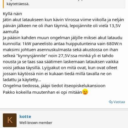
käytettäessä.
Kyllä näin
Jätin akut lataukseen kun kävin Virossa viime viikolla ja neljän
päivän jälkeen ne oli ihan täynnä, lepojännite oli vielä 13,5V
aamulla
Ja pääsin kahden muun ongelman jäljille miksei akut lataudu
kunnolla: 1kW paneelisto antaa huipputunteina vain 680W:n
maksimi johtuen asennuskulmasta sekä akustossa on ihan
selkeä "kynnysjännite" noin 27,5V:ssa minkä yli ei tahdo
nousta ja se taas saa säätimen laskemaan latauksen vaikka
voisi jatkaa täysillä. Lyijyakut on mitä ovat, kun ovat olleet
jossain käytössä niin ei kukaan tiedä millä tavalla ne on
ladattu ja käytetty...
Ongelma tiedossa, jääpi tiedot itseopiskelukansioon
Pakko kokeilla muutenhan ei opi mitään
Vastaa
kotte
K
Well-known member