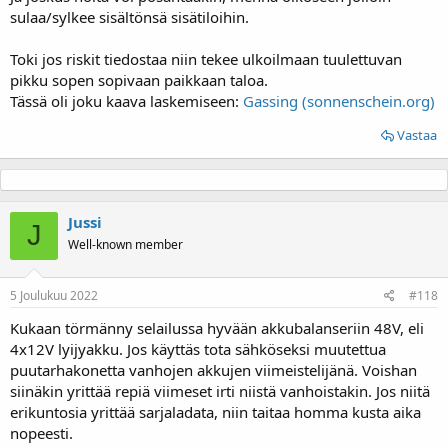
sulaa/sylkee sisältönsä sisätiloihin.
Toki jos riskit tiedostaa niin tekee ulkoilmaan tuulettuvan
pikku sopen sopivaan paikkaan taloa.
Tässä oli joku kaava laskemiseen:
Gassing (sonnenschein.org)
Vastaa
Jussi
J
Well-known member
5 Joulukuu 2022
#118
Kukaan törmänny selailussa hyvään akkubalanseriin 48V, eli
4x12V lyijyakku. Jos käyttäs tota sähköseksi muutettua
puutarhakonetta vanhojen akkujen viimeistelijänä. Voishan
siinäkin yrittää repiä viimeset irti niistä vanhoistakin. Jos niitä
erikuntosia yrittää sarjaladata, niin taitaa homma kusta aika
nopeesti.