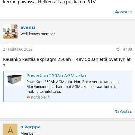
kerran päivässä. Hetken aikaa pukkaa n. 31V.
Vastaa
avensi
Well-known member
27 Huhtikuu 2022
#108
Kauanko kestää 8kpl agm 250ah = 48v 500ah että ovat tyhjät
?
PowerXon 250Ah AGM akku
PowerXon 250Ah AGM akku NordSolar verkkokaupasta.
Markkinoiden parhaimmat AGM akut suoraan kotiin tai
mökille toimitettuna.
nordsolar.fi
Vastaa
a.karppa
A
Member