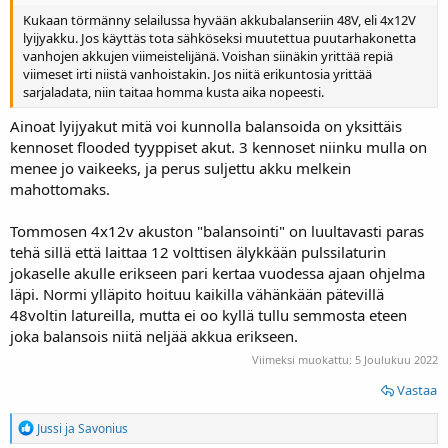
Kukaan törmänny selailussa hyvään akkubalanseriin 48V, eli 4x12V
lyijyakku. Jos käyttäs tota sähköseksi muutettua puutarhakonetta
vanhojen akkujen viimeistelijänä. Voishan siinäkin yrittää repiä
viimeset irti niistä vanhoistakin. Jos niitä erikuntosia yrittää
sarjaladata, niin taitaa homma kusta aika nopeesti.
Ainoat lyijyakut mitä voi kunnolla balansoida on yksittäis
kennoset flooded tyyppiset akut. 3 kennoset niinku mulla on
menee jo vaikeeks, ja perus suljettu akku melkein
mahottomaks.
Tommosen 4x12v akuston "balansointi" on luultavasti paras
tehä sillä että laittaa 12 volttisen älykkään pulssilaturin
jokaselle akulle erikseen pari kertaa vuodessa ajaan ohjelma
läpi. Normi ylläpito hoituu kaikilla vähänkään pätevillä
48voltin latureilla, mutta ei oo kyllä tullu semmosta eteen
joka balansois niitä neljää akkua erikseen.
Viimeksi muokattu:
5 Joulukuu 2022
Vastaa
R
Jussi
ja
Savonius
e