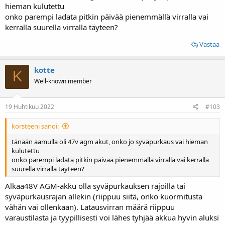
hieman kulutettu
onko parempi ladata pitkin päivää pienemmällä virralla vai
kerralla suurella virralla täyteen?
Vastaa
kotte
K
Well-known member
19 Huhtikuu 2022
#103
korsteeni sanoi:
tänään aamulla oli 47v agm akut, onko jo syväpurkaus vai hieman
kulutettu
onko parempi ladata pitkin päivää pienemmällä virralla vai kerralla
suurella virralla täyteen?
Alkaa48V AGM-akku olla syväpurkauksen rajoilla tai
syväpurkausrajan allekin (riippuu siitä, onko kuormitusta
vähän vai ollenkaan). Latausvirran määrä riippuu
varaustilasta ja tyypillisesti voi lähes tyhjää akkua hyvin aluksi