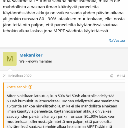
40A säätimeltä 15 tuntia sähköä nimellisteholla, mikä ei ole
mahdollista ainakaan ilman kääntyviä paneeleita.
Käytännössähän akkuja on vaikea saada yhden päivän aikana
yli jonkin runsaan 80...90% latauksen muutenkaan, ellei nosta
jännitettä niin paljon, että paneeleilta käytännössä saatava
tehokin alkaa laskea jopa MPPT-säädintä käytettäessä.
Vastaa
Mekaniker
M
Well-known member
21 Heinäkuu 2022
#114
kotte sanoi:
Miten voisikaan latautua, kun 50% 8x150Ah akustolle edellyttää
600Ah kumuloitua latausvirtaa? Tuohan edellyttäisi 40A säätimeltä
15 tuntia sähköä nimellisteholla, mikä ei ole mahdollista ainakaan
ilman kääntyviä paneeleita. Käytännössähän akkuja on vaikea
saada yhden päivän aikana yli jonkin runsaan 80...90% latauksen
muutenkaan, ellei nosta jännitettä niin paljon, että paneeleilta
käytännössä saatava tehokin alkaa laskea jopa MPPT-säädintä