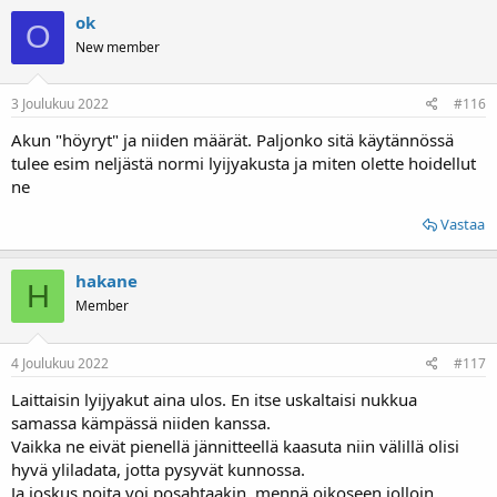
ok
O
New member
3 Joulukuu 2022
#116
Akun "höyryt" ja niiden määrät. Paljonko sitä käytännössä
tulee esim neljästä normi lyijyakusta ja miten olette hoidellut
ne
Vastaa
hakane
H
Member
4 Joulukuu 2022
#117
Laittaisin lyijyakut aina ulos. En itse uskaltaisi nukkua
samassa kämpässä niiden kanssa.
Vaikka ne eivät pienellä jännitteellä kaasuta niin välillä olisi
hyvä yliladata, jotta pysyvät kunnossa.
Ja joskus noita voi posahtaakin, mennä oikoseen jolloin