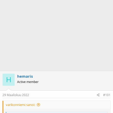
a
m
l
ä
o
ä
i
r
t
ä
t
a
j
a
hemaris
H
Active member
29 Maaliskuu 2022
#101
varikonniemi sanoi: