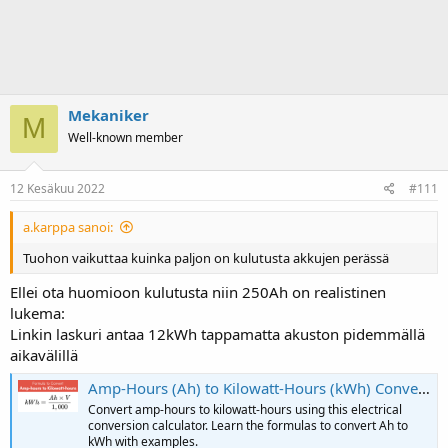
Mekaniker
M
Well-known member
12 Kesäkuu 2022
#111
a.karppa sanoi:
Tuohon vaikuttaa kuinka paljon on kulutusta akkujen perässä
Ellei ota huomioon kulutusta niin 250Ah on realistinen
lukema:
Linkin laskuri antaa 12kWh tappamatta akuston pidemmällä
aikavälillä
Amp-Hours (Ah) to Kilowatt-Hours (kWh) Conversion Calculator
Convert amp-hours to kilowatt-hours using this electrical
conversion calculator. Learn the formulas to convert Ah to
kWh with examples.