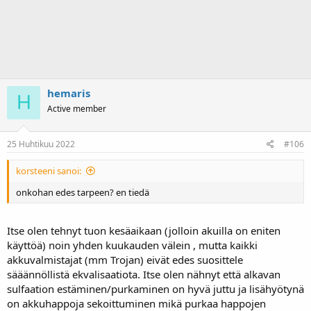
hemaris
H
Active member
25 Huhtikuu 2022
#106
korsteeni sanoi:
onkohan edes tarpeen? en tiedä
Itse olen tehnyt tuon kesäaikaan (jolloin akuilla on eniten
käyttöä) noin yhden kuukauden välein , mutta kaikki
akkuvalmistajat (mm Trojan) eivät edes suosittele
sääännöllistä ekvalisaatiota. Itse olen nähnyt että alkavan
sulfaation estäminen/purkaminen on hyvä juttu ja lisähyötynä
on akkuhappoja sekoittuminen mikä purkaa happojen