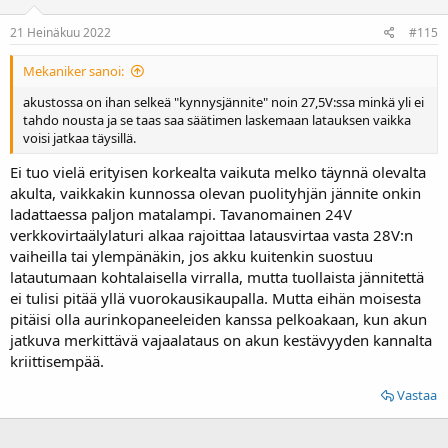
21 Heinäkuu 2022
#115
Mekaniker sanoi:
akustossa on ihan selkeä "kynnysjännite" noin 27,5V:ssa minkä yli ei
tahdo nousta ja se taas saa säätimen laskemaan latauksen vaikka
voisi jatkaa täysillä.
Ei tuo vielä erityisen korkealta vaikuta melko täynnä olevalta
akulta, vaikkakin kunnossa olevan puolityhjän jännite onkin
ladattaessa paljon matalampi. Tavanomainen 24V
verkkovirtaälylaturi alkaa rajoittaa latausvirtaa vasta 28V:n
vaiheilla tai ylempänäkin, jos akku kuitenkin suostuu
latautumaan kohtalaisella virralla, mutta tuollaista jännitettä
ei tulisi pitää yllä vuorokausikaupalla. Mutta eihän moisesta
pitäisi olla aurinkopaneeleiden kanssa pelkoakaan, kun akun
jatkuva merkittävä vajaalataus on akun kestävyyden kannalta
kriittisempää.
Vastaa