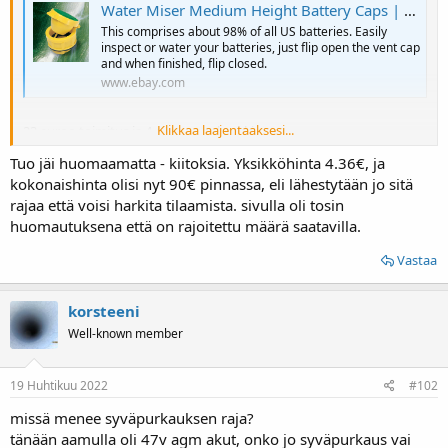
Water Miser Medium Height Battery Caps | Medium | For Golf Carts & RVs | USA | Batteries
This comprises about 98% of all US batteries. Easily
inspect or water your batteries, just flip open the vent cap
and when finished, flip closed.
www.ebay.com
Klikkaa laajentaaksesi...
23 euroo toimitus ja 4 euroo per korkki
Tuo jäi huomaamatta - kiitoksia. Yksikköhinta 4.36€, ja
kokonaishinta olisi nyt 90€ pinnassa, eli lähestytään jo sitä
rajaa että voisi harkita tilaamista. sivulla oli tosin
huomautuksena että on rajoitettu määrä saatavilla.
Vastaa
korsteeni
Well-known member
19 Huhtikuu 2022
#102
missä menee syväpurkauksen raja?
tänään aamulla oli 47v agm akut, onko jo syväpurkaus vai