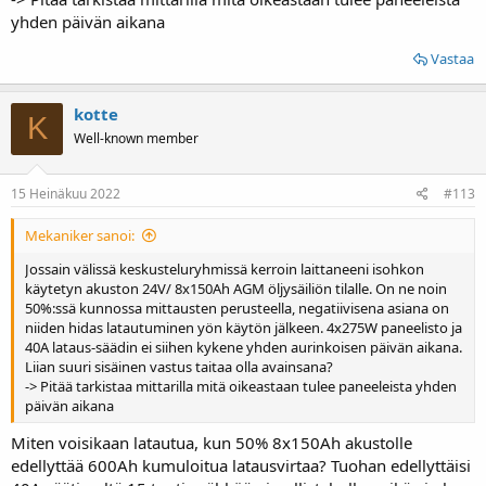
yhden päivän aikana
Vastaa
kotte
K
Well-known member
15 Heinäkuu 2022
#113
Mekaniker sanoi:
Jossain välissä keskusteluryhmissä kerroin laittaneeni isohkon
käytetyn akuston 24V/ 8x150Ah AGM öljysäiliön tilalle. On ne noin
50%:ssä kunnossa mittausten perusteella, negatiivisena asiana on
niiden hidas latautuminen yön käytön jälkeen. 4x275W paneelisto ja
40A lataus-säädin ei siihen kykene yhden aurinkoisen päivän aikana.
Liian suuri sisäinen vastus taitaa olla avainsana?
-> Pitää tarkistaa mittarilla mitä oikeastaan tulee paneeleista yhden
päivän aikana
Miten voisikaan latautua, kun 50% 8x150Ah akustolle
edellyttää 600Ah kumuloitua latausvirtaa? Tuohan edellyttäisi