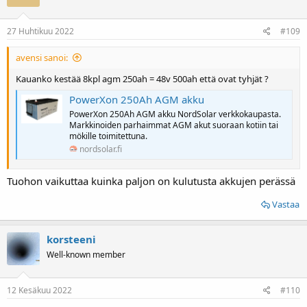
27 Huhtikuu 2022
#109
avensi sanoi:
Kauanko kestää 8kpl agm 250ah = 48v 500ah että ovat tyhjät ?
PowerXon 250Ah AGM akku
PowerXon 250Ah AGM akku NordSolar verkkokaupasta.
Markkinoiden parhaimmat AGM akut suoraan kotiin tai
mökille toimitettuna.
nordsolar.fi
Tuohon vaikuttaa kuinka paljon on kulutusta akkujen perässä
Vastaa
korsteeni
Well-known member
12 Kesäkuu 2022
#110