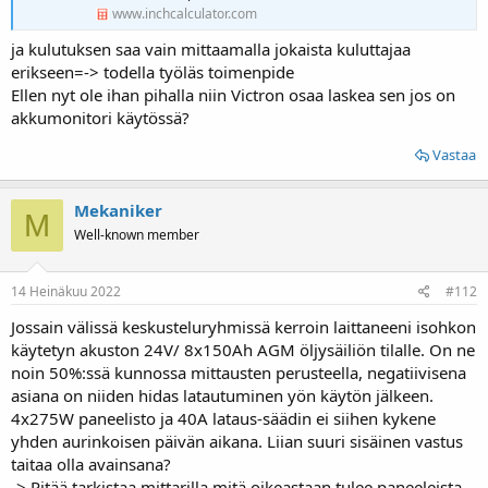
www.inchcalculator.com
ja kulutuksen saa vain mittaamalla jokaista kuluttajaa
erikseen=-> todella työläs toimenpide
Ellen nyt ole ihan pihalla niin Victron osaa laskea sen jos on
akkumonitori käytössä?
Vastaa
Mekaniker
M
Well-known member
14 Heinäkuu 2022
#112
Jossain välissä keskusteluryhmissä kerroin laittaneeni isohkon
käytetyn akuston 24V/ 8x150Ah AGM öljysäiliön tilalle. On ne
noin 50%:ssä kunnossa mittausten perusteella, negatiivisena
asiana on niiden hidas latautuminen yön käytön jälkeen.
4x275W paneelisto ja 40A lataus-säädin ei siihen kykene
yhden aurinkoisen päivän aikana. Liian suuri sisäinen vastus
taitaa olla avainsana?
-> Pitää tarkistaa mittarilla mitä oikeastaan tulee paneeleista