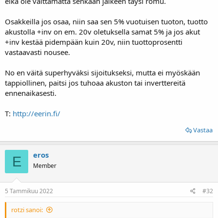
eikä ole välttämättä senkään jälkeen täysi romu.
Osakkeilla jos osaa, niin saa sen 5% vuotuisen tuoton, tuotto
akustolla +inv on em. 20v oletuksella samat 5% ja jos akut
+inv kestää pidempään kuin 20v, niin tuottoprosentti
vastaavasti nousee.
No en väitä superhyväksi sijoitukseksi, mutta ei myöskään
tappiollinen, paitsi jos tuhoaa akuston tai inverttereitä
ennenaikasesti.
T:
http://eerin.fi/
Vastaa
eros
E
Member
5 Tammikuu 2022
#32
rotzi sanoi: