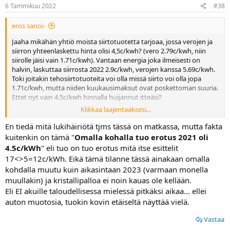
6 Tammikuu 2022
#38
eros sanoi:
Jaaha mikähän yhtiö moista siirtotuotetta tarjoaa, jossa verojen ja
siirron yhteenlaskettu hinta olisi 4,5c/kwh? (vero 2.79c/kwh, niin
siirolle jäisi vain 1.71c/kwh). Vantaan energia joka ilmeisesti on
halvin, laskuttaa siirrosta 2022 2.9c/kwh, verojen kanssa 5.69c/kwh.
Toki joitakin tehosiirtotuoteita voi olla missä siirto voi olla jopa
1.71c/kwh, mutta niiden kuukausimaksut ovat poskettoman suuria.
Ettet nyt vain 4.5c/kwh hinnalla huijannut itteäsi?
Klikkaa laajentaaksesi...
Esim elenian verkossa siirto + vero 8c/kwh, muitakin samanlaisia
taitaa olla runsaasti?
En tiedä mitä lukihäiriötä tjms tässä on matkassa, mutta fakta
kuitenkin on tämä "
Omalla kohalla tuo erotus 2021 oli
Lisäksi "markkinointihintani" 17c/kwh perustuu vähän sille, että
4.5c/kWh
" eli tuo on tuo erotus mitä itse esittelit
jotta saat paremman myyntihinnan myymällesi sähkölle, on oltava
17<>5=12c/kWh. Eikä tämä tilanne tässä ainakaan omalla
pörssihinta sopparit myydessä/ostaessa, joskin jos vielä jotenkin
kohdalla muutu kuin aikasintaan 2023 (varmaan monella
onnistuu saamaan kiinteähintaista vanhoilla ehdoilla ja siihen
muullakin) ja kristallipalloa ei noin kauas ole kellään.
pörssihintasen myyntisopparin, niin siitä vaan.
Tosiasia on se, että pörssisähkön hinta on ollut totuttua tasoa
Eli EI akuille taloudellisessa mielessä pitkäksi aikaa... ellei
korkeammalla kohta vuoden, se näkyy tulevaisuudessa (ja nytkin)
auton muotosia, tuokin kovin etäiseltä näyttää vielä.
osto/myyntihinnoissa. Ja valitettavaa sähkön hinnassa on se
ominaisuus, että talvella se on korkeampi kuin kesällä.
Vastaa
Paneelijärjestelmällä tuotto on kesäpuolella. Siitä siis johtuu tuo