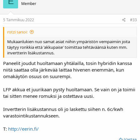
E
Member
5 Tammikuu 2022
#33
rotzi sanoi:
Mukaanlukien nuo samat asiat niihin ympäristön vempaimiin joita
täytyy ronkkia että 'akkupaise' toimittaa tehtäväänsä kuten mm.
invertterin lisäkustannus.
Paneelit joudut huoltamaan yhtälailla, tosin hybridin kanssa
niitä saattaa olla järkevää laittaa hivenen enemmän, kun
omakäytön osuus on suurempi.
LFP akkua et juurikaan pysty huoltamaan. Se vain on ja toimii
tai sitten menee romuksi ja ostettava uusi.
Invertterin lisäkustannus oli jo laskettu siihen n. 6c/kwh
varastointikustannukseen.
T:
http://eerin.fi/
Vastaa