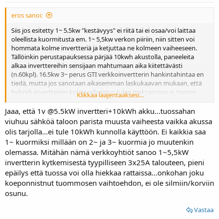
eros sanoi:
Siis jos esitetty 1~ 5.5kw "kestävyys" ei riitä tai ei osaa/voi laittaa
oleellista kuormitusta em. 1~ 5,5kw verkon piiriin, niin sitten voi
hommata kolme invertteriä ja ketjuttaa ne kolmeen vaiheeseen.
Tällöinkin perustapauksessa pärjää 10kwh akustolla, paneeleita
alkaa inverttereihin sensijaan mahtumaan aika kiitettävästi
(n.60kpl). 16.5kw 3~ perus GTI verkkoinvertterin hankintahintaa en
tiedä, mutta jos sanotaan aikasemman laskukaavan mukaan, että
hybridi-invertterien kolmivaiheistus tulee maksamaan n. tonnin
Klikkaa laajentaaksesi...
lisää vs. perus GTI, niin saadaan jokin hinta. (niin forniuksen hintoja
ei kannata edes vertailla, Yangtzen hybridi on niitä reilusti
Jaaa, että 1v @5.5kW invertteri+10kWh akku...tuossahan
halvempi.)
viuhuu sähköä taloon parista muusta vaiheesta vaikka akussa
olis tarjolla...ei tule 10kWh kunnolla käyttöön. Ei kaikkia saa
1~ kuormiksi millään on 2~ ja 3~ kuormia jo muutenkin
olemassa. Mitähän nämä verkkoyhtiöt sanoo 1~5,5kW
invertterin kytkemisestä tyypilliseen 3x25A talouteen, pieni
epäilys että tuossa voi olla hiekkaa rattaissa...onkohan joku
koeponnistnut tuommosen vaihtoehdon, ei ole silmiin/korviin
osunu.
Vastaa