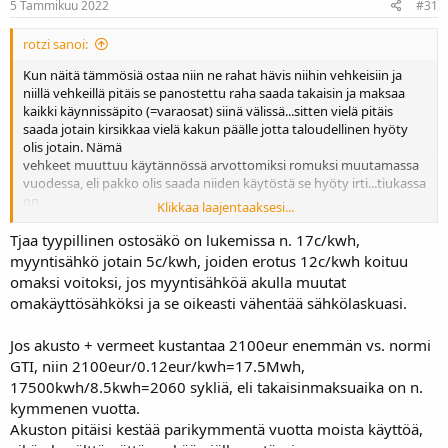
5 Tammikuu 2022
#31
rotzi sanoi:
Kun näitä tämmösiä ostaa niin ne rahat hävis niihin vehkeisiin ja
niillä vehkeillä pitäis se panostettu raha saada takaisin ja maksaa
kaikki käynnissäpito (=varaosat) siinä välissä...sitten vielä pitäis
saada jotain kirsikkaa vielä kakun päälle jotta taloudellinen hyöty
olis jotain. Nämä
vehkeet muuttuu käytännössä arvottomiksi romuksi muutamassa
vuodessa, eli pakko olis saada niiden käytöstä se hyöty irti...tiukassa
on.
Klikkaa laajentaaksesi...
Osakkeiden sijoituskortin kun tähän vetää niin parempiin tuottoihin
niillä pääsee.
Tjaa tyypillinen ostosäkö on lukemissa n. 17c/kwh,
myyntisähkö jotain 5c/kwh, joiden erotus 12c/kwh koituu
omaksi voitoksi, jos myyntisähköä akulla muutat
omakäyttösähköksi ja se oikeasti vähentää sähkölaskuasi.
Jos akusto + vermeet kustantaa 2100eur enemmän vs. normi
GTI, niin 2100eur/0.12eur/kwh=17.5Mwh,
17500kwh/8.5kwh=2060 sykliä, eli takaisinmaksuaika on n.
kymmenen vuotta.
Akuston pitäisi kestää parikymmentä vuotta moista käyttöä,