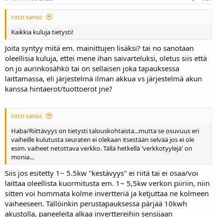
rotzi sanoi:
Kaikkia kuluja tietysti!
Joita syntyy mitä em. mainittujen lisäksi? tai no sanotaan
oleellisia kuluja, ettei mene ihan saivarteluksi, oletus siis että
on jo aurinkosähkö tai on sellaisen joka tapauksessa
laittamassa, eli järjestelmä ilman akkua vs järjestelmä akun
kanssa hintaerot/tuottoerot jne?
rotzi sanoi:
Haba/Riittävyys on tietysti talouskohtaista...mutta se osuvuus eri
vaiheille kulutusta seuraten ei olekaan itsestään selvää jos ei ole
esim. vaiheet netottava verkko. Tällä hetkellä 'verkkotyylejä' on
monia...
Siis jos esitetty 1~ 5.5kw "kestävyys" ei riitä tai ei osaa/voi
laittaa oleellista kuormitusta em. 1~ 5,5kw verkon piiriin, niin
sitten voi hommata kolme invertteriä ja ketjuttaa ne kolmeen
vaiheeseen. Tällöinkin perustapauksessa pärjää 10kwh
akustolla, paneeleita alkaa inverttereihin sensijaan