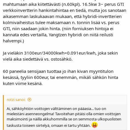
mahtumaan aika kiitettävästi (n.60kpl). 16.5kw 3~ perus GTI
verkkoinvertterin hankintahintaa en tiedä, mutta jos sanotaan
aikasemman laskukaavan mukaan, että hybridi-invertterien
kolmivaiheistus tulee maksamaan n. tonnin lisää vs. perus
GTI, niin saadaan jokin hinta. (niin forniuksen hintoja ei
kannata edes vertailla, Yangtzen hybridi on niitä reilusti
halvempi.)
Ja vieläkin 3100eur/34000kwh=0.091eur/kwh, joka sekin
vielä aika siedettävä vs. ostosähkö.
60 paneelia sensijaan tuottaa jo ihan kivan myyntitulon
kesässä, tyyliin 600eur, tai enemmän, mikäli sähkön hinta
kuten viime kesänä.
rotzi sanoi:
Ai, sähköyhtiön voittojen välttäminen on pääasia... tuo on
mielestäni asenneongelma! Tavoitehan pitäisi olla omien voittojen
maksimointi ja näillä akkuhommilla se on semmosta ulkopuolisten
taskusta toiseen siirtelyä, omaan ei tartu yhtään.