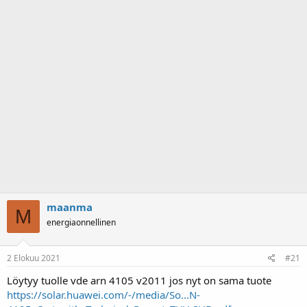
a
m
l
ä
o
ä
i
r
t
ä
t
a
j
a
maanma
M
energiaonnellinen
2 Elokuu 2021
#21
Löytyy tuolle vde arn 4105 v2011 jos nyt on sama tuote
https://solar.huawei.com/-/media/So...N-