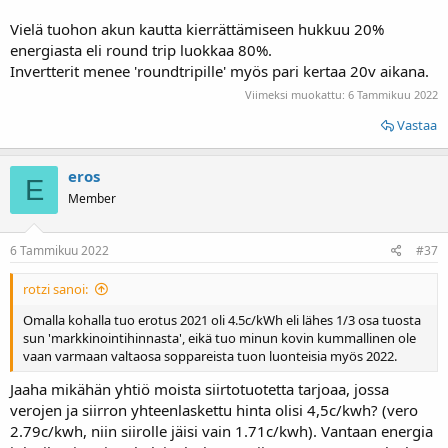
Vielä tuohon akun kautta kierrättämiseen hukkuu 20%
energiasta eli round trip luokkaa 80%.
Invertterit menee 'roundtripille' myös pari kertaa 20v aikana.
Viimeksi muokattu:
6 Tammikuu 2022
Vastaa
eros
E
Member
6 Tammikuu 2022
#37
rotzi sanoi:
Omalla kohalla tuo erotus 2021 oli 4.5c/kWh eli lähes 1/3 osa tuosta
sun 'markkinointihinnasta', eikä tuo minun kovin kummallinen ole
vaan varmaan valtaosa soppareista tuon luonteisia myös 2022.
Jaaha mikähän yhtiö moista siirtotuotetta tarjoaa, jossa
verojen ja siirron yhteenlaskettu hinta olisi 4,5c/kwh? (vero
2.79c/kwh, niin siirolle jäisi vain 1.71c/kwh). Vantaan energia