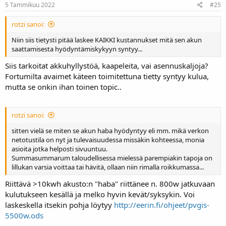
5 Tammikuu 2022
#25
rotzi sanoi:
Niin siis tietysti pitää laskee KAIKKI kustannukset mitä sen akun
saattamisesta hyödyntämiskykyyn syntyy...
Siis tarkoitat akkuhyllystöä, kaapeleita, vai asennuskaljoja?
Fortumilta avaimet käteen toimitettuna tietty syntyy kulua,
mutta se onkin ihan toinen topic..
rotzi sanoi:
sitten vielä se miten se akun haba hyödyntyy eli mm. mikä verkon
netotustila on nyt ja tulevaisuudessa missäkin kohteessa, monia
asioita jotka helposti sivuuntuu.
Summasummarum taloudellisessa mielessä parempiakin tapoja on
lillukan varsia voittaa tai hävitä, ollaan niin rimalla roikkumassa...
Riittävä >10kwh akusto:n "haba" riittänee n. 800w jatkuvaan
kulutukseen kesällä ja melko hyvin kevät/syksykin. Voi
laskeskella itsekin pohja löytyy
http://eerin.fi/ohjeet/pvgis-
5500w.ods