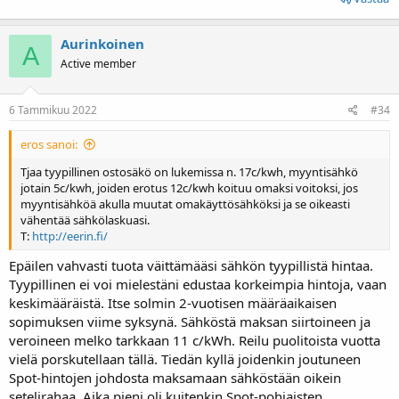
Aurinkoinen
A
Active member
6 Tammikuu 2022
#34
eros sanoi:
Tjaa tyypillinen ostosäkö on lukemissa n. 17c/kwh, myyntisähkö
jotain 5c/kwh, joiden erotus 12c/kwh koituu omaksi voitoksi, jos
myyntisähköä akulla muutat omakäyttösähköksi ja se oikeasti
vähentää sähkölaskuasi.
T:
http://eerin.fi/
Epäilen vahvasti tuota väittämääsi sähkön tyypillistä hintaa.
Tyypillinen ei voi mielestäni edustaa korkeimpia hintoja, vaan
keskimääräistä. Itse solmin 2-vuotisen määräaikaisen
sopimuksen viime syksynä. Sähköstä maksan siirtoineen ja
veroineen melko tarkkaan 11 c/kWh. Reilu puolitoista vuotta
vielä porskutellaan tällä. Tiedän kyllä joidenkin joutuneen
Spot-hintojen johdosta maksamaan sähköstään oikein
setelirahaa. Aika pieni oli kuitenkin Spot-pohjaisten