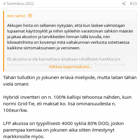
4 Tammikuu 2022
#23
evo sanoi:
Akkujen hinta on sellainen nykyään, että kun laskee valmistajan
lupaamat käyttösyklit ja niihin sykleihin varastoivan sähkön määrän
ja jakaa akuston ja tarvikkeiden hinnan tällä luvulla, niin
kilowattihinta on kovempi mitä valtakunnan verkosta ostettaessa
kaikkine siirtomaksuineen ja veroineen.
Eli akustoa ei ole kannattava ainakaan rahallisesti hankkia jos
kohteeseen tulee sähkö valtakunnanverkosta. Toki akku voi olla
Klikkaa laajentaaksesi...
perusteltu esimerkiksi sähkökatkojen varalle.
Tähän tullutkin jo jokunen eriävä mielipide, mutta laitan tähän
vielä omani:
Hybridi invertteri on n. 100% kalliipi tehoonsa nähden, kuin
normi Grid-Tie, eli maksat ko. lisä ominaisuudesta n.
100eur/kw.
LFP akuissa on tyypillisesti 4000 sykliä 80% DOD, joskin
parempaa kemiaa on jokunen aika sitten ilmestynyt
markkinoille myös.