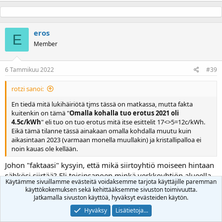
korkeahko ostosähkön hinta (=talvihinta). Minulla panelit on
Elenian verkossa.
eros
E
Member
Lyijyakulla ehkä, LFP:llä kokonaishäviö jäänee 8..16% välille. Ja
muuttuu lämmöksi akuston / invertterin sijoituspaikassa.
Invertterin sitkeydestä ei ole tietoa, mutta jos sitä ei kiusaa
6 Tammikuu 2022
#39
jatkuvalla täyskuormalla, niin arvioimasi 10v kestoikä varmaan
alakanttiin.
rotzi sanoi:
T:
http://eerin.fi/
En tiedä mitä lukihäiriötä tjms tässä on matkassa, mutta fakta
kuitenkin on tämä "
Omalla kohalla tuo erotus 2021 oli
4.5c/kWh
" eli tuo on tuo erotus mitä itse esittelit 17<>5=12c/kWh.
Eikä tämä tilanne tässä ainakaan omalla kohdalla muutu kuin
aikasintaan 2023 (varmaan monella muullakin) ja kristallipalloa ei
noin kauas ole kellään.
Johon "faktaasi" kysyin, että mikä siirtoyhtiö moiseen hintaan
sähkösi siirtää? Eli toisinsanoen minkä verkkoyhtiön alueella
Käytämme sivuillamme evästeitä voidaksemme tarjota käyttäjille paremman
sähkönsiirto maksaa vain 1.71c/kwh perussopparilla?
käyttökokemuksen sekä kehittääksemme sivuston toimivuutta.
Jatkamalla sivuston käyttöä, hyväksyt evästeiden käytön.
Ja kristallipallo tekstistä voinee päätellä, että puhut ostamasi
Hyväksy
Lisätietoja...
sähköenergian hinnasta. Mutta akustolla kun yritetään saada