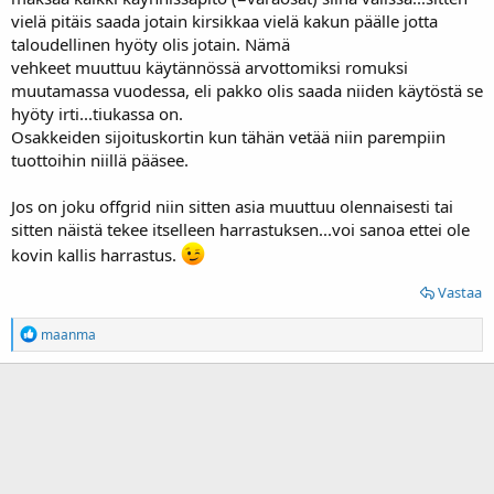
vielä pitäis saada jotain kirsikkaa vielä kakun päälle jotta
taloudellinen hyöty olis jotain. Nämä
vehkeet muuttuu käytännössä arvottomiksi romuksi
muutamassa vuodessa, eli pakko olis saada niiden käytöstä se
hyöty irti...tiukassa on.
Osakkeiden sijoituskortin kun tähän vetää niin parempiin
tuottoihin niillä pääsee.
Jos on joku offgrid niin sitten asia muuttuu olennaisesti tai
sitten näistä tekee itselleen harrastuksen...voi sanoa ettei ole
kovin kallis harrastus.
Vastaa
R
maanma
e
a
k
t
i
o
t
: