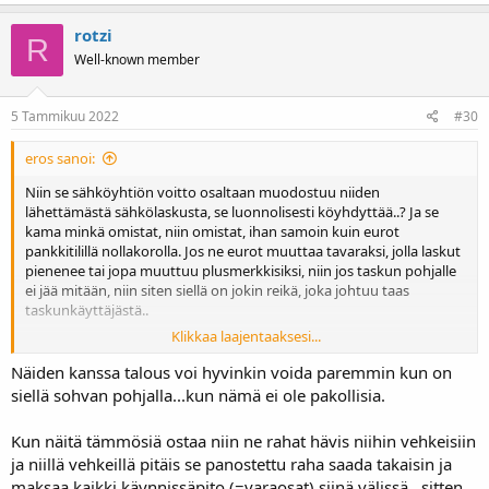
rotzi
R
Well-known member
5 Tammikuu 2022
#30
eros sanoi:
Niin se sähköyhtiön voitto osaltaan muodostuu niiden
lähettämästä sähkölaskusta, se luonnolisesti köyhdyttää..? Ja se
kama minkä omistat, niin omistat, ihan samoin kuin eurot
pankkitilillä nollakorolla. Jos ne eurot muuttaa tavaraksi, jolla laskut
pienenee tai jopa muuttuu plusmerkkisiksi, niin jos taskun pohjalle
ei jää mitään, niin siten siellä on jokin reikä, joka johtuu taas
taskunkäyttäjästä..
Klikkaa laajentaaksesi...
Onko tarpeeksi rautalankaa/asenneongelmaa, vai vain mukavampi
kotisohvalla olla tekemättä mitään?
Näiden kanssa talous voi hyvinkin voida paremmin kun on
siellä sohvan pohjalla...kun nämä ei ole pakollisia.
Kun näitä tämmösiä ostaa niin ne rahat hävis niihin vehkeisiin
ja niillä vehkeillä pitäis se panostettu raha saada takaisin ja
maksaa kaikki käynnissäpito (=varaosat) siinä välissä...sitten