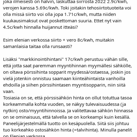
joka ilmeisesti on halvin, laskuttaa siirrosta 2022 2.9c/kwh,
verojen kanssa 5.69c/kwh. Toki joitakin tehosiirtotuoteita voi
olla missä siirto voi olla jopa 1.71c/kwh, mutta niiden
kuukausimaksut ovat poskettoman suuria. Ettet nyt vain
4.5c/kwh hinnalla huijannut itteäsi?
Esim elenian verkossa siirto + vero 8c/kwh, muitakin
samanlaisia taitaa olla runsaasti?
Lisäksi "markkinointihintani" 17c/kwh perustuu vähän sille,
että jotta saat paremman myyntihinnan myymällesi sähkölle,
on oltava pörssihinta sopparit myydessä/ostaessa, joskin jos
vielä jotenkin onnistuu saamaan kiinteähintaista vanhoilla
ehdoilla ja siihen pörssihintasen myyntisopparin, niin siitä
vaan.
Tosiasia on se, että pörssisähkön hinta on ollut totuttua tasoa
korkeammalla kohta vuoden, se näkyy tulevaisuudessa (ja
nytkin) osto/myyntihinnoissa. Ja valitettavaa sähkön hinnassa
on se ominaisuus, että talvella se on korkeampi kuin kesällä.
Paneelijärjestelmällä tuotto on kesäpuolella. Siitä siis johtuu
tuo korkeahko ostosähkön hinta (=talvihinta). Minulla panelit
on Elenian verkossa.