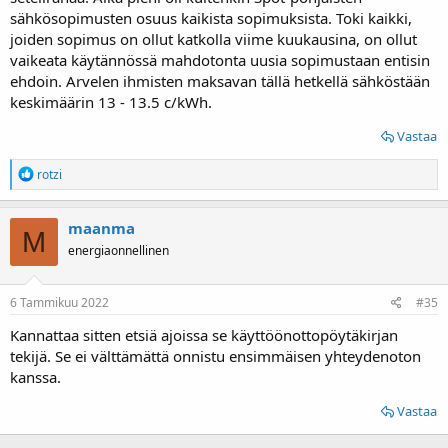
sähkösopimusten osuus kaikista sopimuksista. Toki kaikki,
joiden sopimus on ollut katkolla viime kuukausina, on ollut
vaikeata käytännössä mahdotonta uusia sopimustaan entisin
ehdoin. Arvelen ihmisten maksavan tällä hetkellä sähköstään
keskimäärin 13 - 13.5 c/kWh.
Vastaa
R
rotzi
e
a
k
maanma
M
t
energiaonnellinen
i
o
t
:
6 Tammikuu 2022
#35
Kannattaa sitten etsiä ajoissa se käyttöönottopöytäkirjan
tekijä. Se ei välttämättä onnistu ensimmäisen yhteydenoton
kanssa.
Vastaa