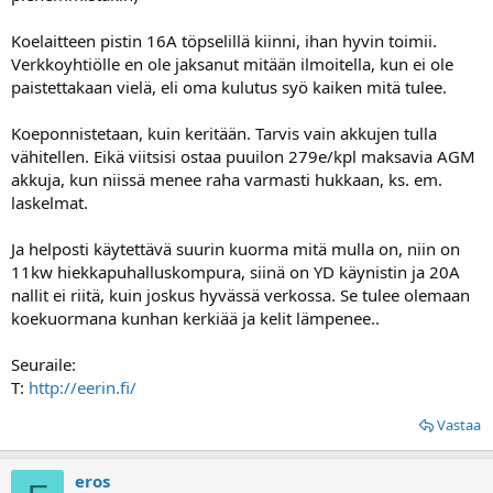
Koelaitteen pistin 16A töpselillä kiinni, ihan hyvin toimii.
Verkkoyhtiölle en ole jaksanut mitään ilmoitella, kun ei ole
paistettakaan vielä, eli oma kulutus syö kaiken mitä tulee.
Koeponnistetaan, kuin keritään. Tarvis vain akkujen tulla
vähitellen. Eikä viitsisi ostaa puuilon 279e/kpl maksavia AGM
akkuja, kun niissä menee raha varmasti hukkaan, ks. em.
laskelmat.
Ja helposti käytettävä suurin kuorma mitä mulla on, niin on
11kw hiekkapuhalluskompura, siinä on YD käynistin ja 20A
nallit ei riitä, kuin joskus hyvässä verkossa. Se tulee olemaan
koekuormana kunhan kerkiää ja kelit lämpenee..
Seuraile:
T:
http://eerin.fi/
Vastaa
eros