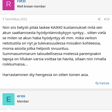
rotzi
R
Well-known member
5 Tammikuu 2022
#24
Niin siis tietysti pitää laskee KAIKKI kustannukset mitä sen
akun saattamisesta hyödyntämiskykyyn syntyy... sitten vielä
se miten se akun haba hyödyntyy eli mm. mikä verkon
netotustila on nyt ja tulevaisuudessa missäkin kohteessa,
monia asioita jotka helposti sivuuntuu.
Summasummarum taloudellisessa mielessä parempiakin
tapoja on lillukan varsia voittaa tai hävitä, ollaan niin rimalla
roikkumassa...
Harrastaminen diy-hengessä on sitten toinen asia.
Vastaa
eros
E
Member