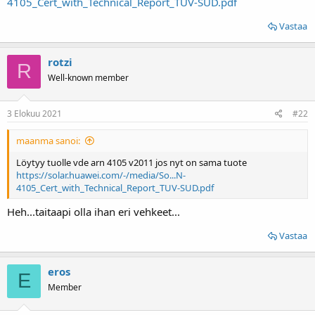
4105_Cert_with_Technical_Report_TUV-SUD.pdf
Vastaa
rotzi
R
Well-known member
3 Elokuu 2021
#22
maanma sanoi:
Löytyy tuolle vde arn 4105 v2011 jos nyt on sama tuote
https://solar.huawei.com/-/media/So...N-
4105_Cert_with_Technical_Report_TUV-SUD.pdf
Heh...taitaapi olla ihan eri vehkeet...
Vastaa
eros
E
Member