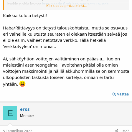
itsekin pohja löytyy
http://eerin.fi/ohjeet/pvgis-5500w.ods
Klikkaa laajentaaksesi...
Pitäisikö tuo "rimalla" tulkita niin, että ei ole ainakaan liian kallis
Kaikkia kuluja tietysti!
harrastus vähennellä sähköyhtiöiden voittoja??
Haba/Riittävyys on tietysti talouskohtaista...mutta se osuvuus
T:
http://eerin.fi/
eri vaiheille kulutusta seuraten ei olekaan itsestään selvää jos
ei ole esim. vaiheet netottava verkko. Tällä hetkellä
'verkkotyylejä' on monia...
Ai, sähköyhtiön voittojen välttäminen on pääasia... tuo on
mielestäni asenneongelma! Tavoitehan pitäisi olla omien
voittojen maksimointi ja näillä akkuhommilla se on semmosta
ulkopuolisten taskusta toiseen siirtelyä, omaan ei tartu
yhtään.
Vastaa
eros
E
Member
5 Tammikuu 2022
#27