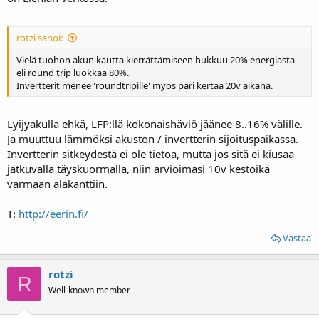
rotzi sanoi:
Vielä tuohon akun kautta kierrättämiseen hukkuu 20% energiasta
eli round trip luokkaa 80%.
Invertterit menee 'roundtripille' myös pari kertaa 20v aikana.
Lyijyakulla ehkä, LFP:llä kokonaishäviö jäänee 8..16% välille.
Ja muuttuu lämmöksi akuston / invertterin sijoituspaikassa.
Invertterin sitkeydestä ei ole tietoa, mutta jos sitä ei kiusaa
jatkuvalla täyskuormalla, niin arvioimasi 10v kestoikä
varmaan alakanttiin.
T:
http://eerin.fi/
Vastaa
rotzi
R
Well-known member