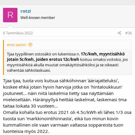
rotzi
R
Well-known member
6 Tammikuu 2022
#36
eros sanoi:
Tjaa tyypillinen ostosäkö on lukemissa n.
17c/kwh, myyntisähkö
jotain 5c/kwh, joiden erotus 12c/kwh
koituu omaksi voitoksi, jos
myyntisähköä akulla muutat omakäyttösähköksi ja se oikeasti
vähentää sähkölaskuasi.
Tjaa tjaa, tuota vois kutsua sähköhinnan 'ääriajatteluksi',
koskee ehkä jotain hyvin harvoja jotka on 'hintaloukkuun'
joutuneet... näin niitä laskelmia tietty saa näyttämään
mieleiseltään. Häränpyllyä heittää laskelmat, laskemasi tma
taitaa loikata 30 vuoteen...
Omalla kohalla tuo erotus 2021 oli 4.5c/kWh eli lähes 1/3 osa
tuosta sun 'markkinointihinnasta', eikä tuo minun kovin
kummallinen ole vaan varmaan valtaosa soppareista tuon
luonteisia myös 2022.