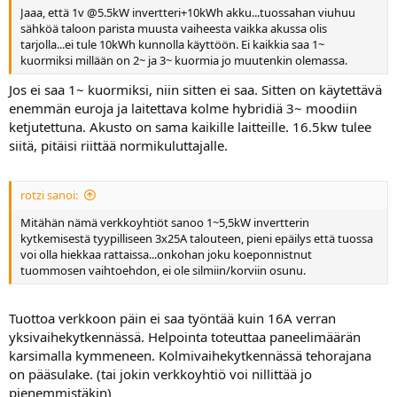
Jaaa, että 1v @5.5kW invertteri+10kWh akku...tuossahan viuhuu
sähköä taloon parista muusta vaiheesta vaikka akussa olis
tarjolla...ei tule 10kWh kunnolla käyttöön. Ei kaikkia saa 1~
kuormiksi millään on 2~ ja 3~ kuormia jo muutenkin olemassa.
Jos ei saa 1~ kuormiksi, niin sitten ei saa. Sitten on käytettävä
enemmän euroja ja laitettava kolme hybridiä 3~ moodiin
ketjutettuna. Akusto on sama kaikille laitteille. 16.5kw tulee
siitä, pitäisi riittää normikuluttajalle.
rotzi sanoi:
Mitähän nämä verkkoyhtiöt sanoo 1~5,5kW invertterin
kytkemisestä tyypilliseen 3x25A talouteen, pieni epäilys että tuossa
voi olla hiekkaa rattaissa...onkohan joku koeponnistnut
tuommosen vaihtoehdon, ei ole silmiin/korviin osunu.
Tuottoa verkkoon päin ei saa työntää kuin 16A verran
yksivaihekytkennässä. Helpointa toteuttaa paneelimäärän
karsimalla kymmeneen. Kolmivaihekytkennässä tehorajana
on pääsulake. (tai jokin verkkoyhtiö voi nillittää jo
pienemmistäkin)