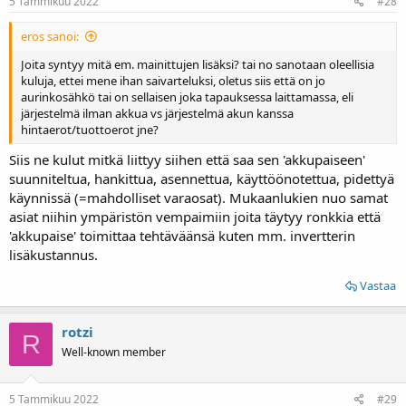
5 Tammikuu 2022
#28
eros sanoi:
Joita syntyy mitä em. mainittujen lisäksi? tai no sanotaan oleellisia
kuluja, ettei mene ihan saivarteluksi, oletus siis että on jo
aurinkosähkö tai on sellaisen joka tapauksessa laittamassa, eli
järjestelmä ilman akkua vs järjestelmä akun kanssa
hintaerot/tuottoerot jne?
Siis ne kulut mitkä liittyy siihen että saa sen 'akkupaiseen'
suunniteltua, hankittua, asennettua, käyttöönotettua, pidettyä
käynnissä (=mahdolliset varaosat). Mukaanlukien nuo samat
asiat niihin ympäristön vempaimiin joita täytyy ronkkia että
'akkupaise' toimittaa tehtäväänsä kuten mm. invertterin
lisäkustannus.
Vastaa
rotzi
R
Well-known member
5 Tammikuu 2022
#29