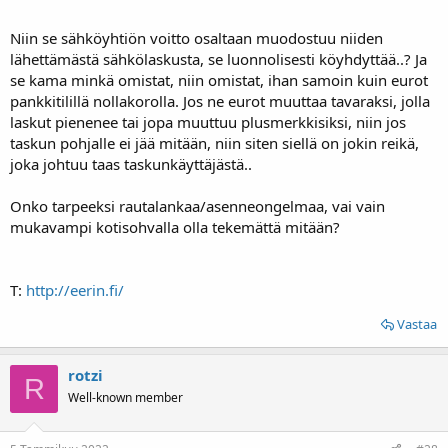
Niin se sähköyhtiön voitto osaltaan muodostuu niiden
lähettämästä sähkölaskusta, se luonnolisesti köyhdyttää..? Ja
se kama minkä omistat, niin omistat, ihan samoin kuin eurot
pankkitilillä nollakorolla. Jos ne eurot muuttaa tavaraksi, jolla
laskut pienenee tai jopa muuttuu plusmerkkisiksi, niin jos
taskun pohjalle ei jää mitään, niin siten siellä on jokin reikä,
joka johtuu taas taskunkäyttäjästä..
Onko tarpeeksi rautalankaa/asenneongelmaa, vai vain
mukavampi kotisohvalla olla tekemättä mitään?
T:
http://eerin.fi/
Vastaa
rotzi
R
Well-known member