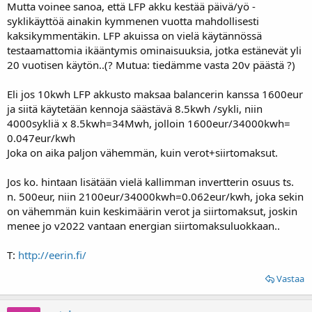
Mutta voinee sanoa, että LFP akku kestää päivä/yö -
syklikäyttöä ainakin kymmenen vuotta mahdollisesti
kaksikymmentäkin. LFP akuissa on vielä käytännössä
testaamattomia ikääntymis ominaisuuksia, jotka estänevät yli
20 vuotisen käytön..(? Mutua: tiedämme vasta 20v päästä ?)
Eli jos 10kwh LFP akkusto maksaa balancerin kanssa 1600eur
ja siitä käytetään kennoja säästävä 8.5kwh /sykli, niin
4000sykliä x 8.5kwh=34Mwh, jolloin 1600eur/34000kwh=
0.047eur/kwh
Joka on aika paljon vähemmän, kuin verot+siirtomaksut.
Jos ko. hintaan lisätään vielä kallimman invertterin osuus ts.
n. 500eur, niin 2100eur/34000kwh=0.062eur/kwh, joka sekin
on vähemmän kuin keskimäärin verot ja siirtomaksut, joskin
menee jo v2022 vantaan energian siirtomaksuluokkaan..
T:
http://eerin.fi/
Vastaa