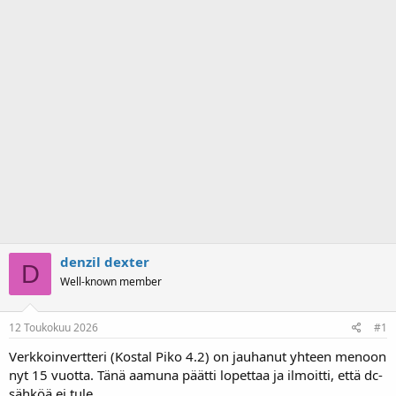
a
m
l
ä
o
ä
i
r
t
ä
t
a
j
a
denzil dexter
D
Well-known member
12 Toukokuu 2026
#1
Verkkoinvertteri (Kostal Piko 4.2) on jauhanut yhteen menoon
nyt 15 vuotta. Tänä aamuna päätti lopettaa ja ilmoitti, että dc-
sähköä ei tule.