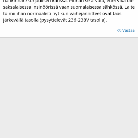
hankinnan/korjauksen kanssa. Pitihän se arvata, ettei vika ole
saksalaisessa insinöörissä vaan suomalaisessa sähkössä. Laite
toimii ihan normaalisti nyt kun vaihejännitteet ovat taas
järkevällä tasolla (pysyttelevät 236-238V tasolla).
Vastaa