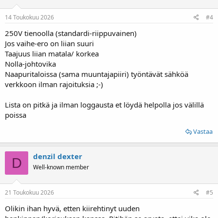
14 Toukokuu 2026
#4
250V tienoolla (standardi-riippuvainen)
Jos vaihe-ero on liian suuri
Taajuus liian matala/ korkea
Nolla-johtovika
Naapuritaloissa (sama muuntajapiiri) työntävät sähköä
verkkoon ilman rajoituksia ;-)
Lista on pitkä ja ilman loggausta et löydä helpolla jos välillä
poissa
Vastaa
denzil dexter
D
Well-known member
21 Toukokuu 2026
#5
Olikin ihan hyvä, etten kiirehtinyt uuden