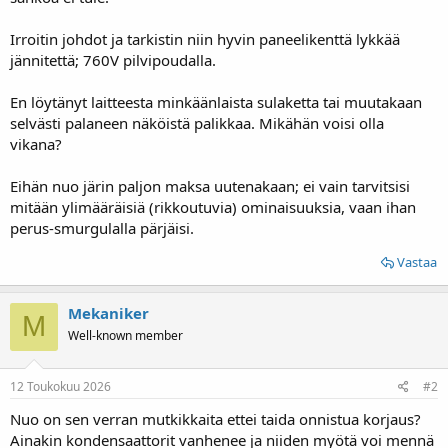
Irroitin johdot ja tarkistin niin hyvin paneelikenttä lykkää
jännitettä; 760V pilvipoudalla.
En löytänyt laitteesta minkäänlaista sulaketta tai muutakaan
selvästi palaneen näköistä palikkaa. Mikähän voisi olla
vikana?
Eihän nuo järin paljon maksa uutenakaan; ei vain tarvitsisi
mitään ylimääräisiä (rikkoutuvia) ominaisuuksia, vaan ihan
perus-smurgulalla pärjäisi.
Vastaa
Mekaniker
M
Well-known member
12 Toukokuu 2026
#2
Nuo on sen verran mutkikkaita ettei taida onnistua korjaus?
Ainakin kondensaattorit vanhenee ja niiden myötä voi mennä