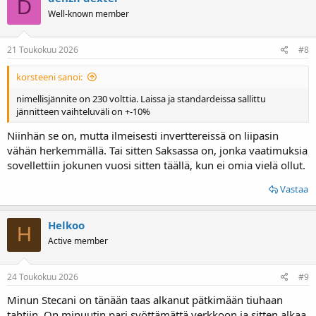
D
Well-known member
21 Toukokuu 2026
#8
korsteeni sanoi:
nimellisjännite on 230 volttia. Laissa ja standardeissa sallittu
jännitteen vaihteluväli on +-10%
Niinhän se on, mutta ilmeisesti inverttereissä on liipasin
vähän herkemmällä. Tai sitten Saksassa on, jonka vaatimuksia
sovellettiin jokunen vuosi sitten täällä, kun ei omia vielä ollut.
Vastaa
Helkoo
H
Active member
24 Toukokuu 2026
#9
Minun Stecani on tänään taas alkanut pätkimään tiuhaan
tahtiin. On minuutin pari syöttämättä verkkoon ja sitten alkaa