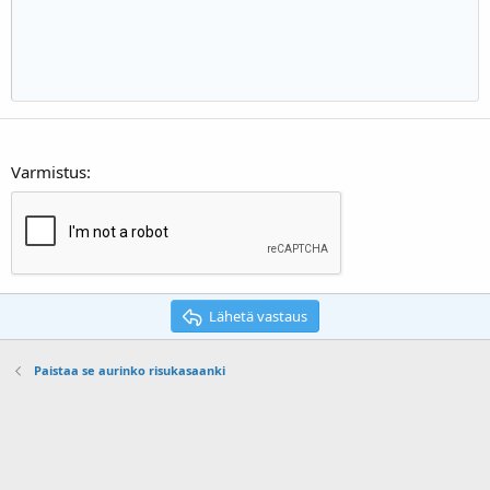
22
Times New Roman
26
Trebuchet MS
Verdana
Varmistus
Lähetä vastaus
Paistaa se aurinko risukasaanki