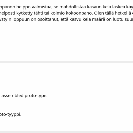
anon helppo valmistaa, se mahdollistaa kasvun kela laskea käy
t helposti kytketty tähti tai kolmio kokoonpano. Olen tällä hetkel
ä pystyin loppuun on osoittanut, että kasvu kela määrä on luotu 
he assembled proto-type.
oto-tyyppi.