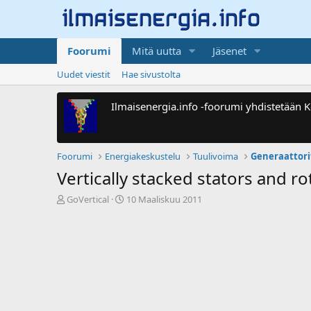
Foorumi
Mitä uutta
Jäsenet
Uudet viestit
Hae sivustolta
Ilmaisenergia.info -foorumi yhdistetään
Foorumi
Energiakeskustelu
Tuulivoima
Generaattori
Vertically stacked stators and r
V
A
GoVertical
10 Maaliskuu 2011
i
l
e
o
s
i
t
t
i
u
k
s
e
p
t
ä