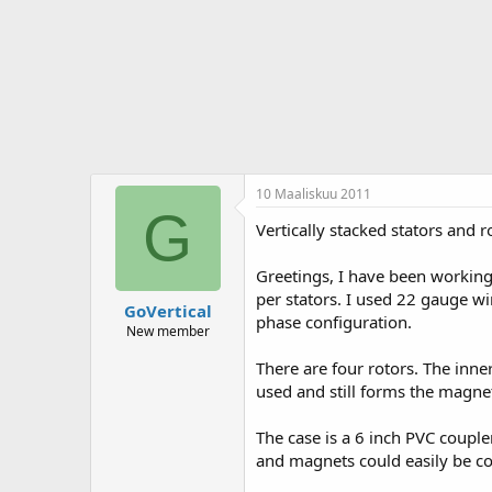
j
i
u
v
n
ä
a
m
l
ä
o
ä
i
r
t
ä
t
a
10 Maaliskuu 2011
j
G
a
Vertically stacked stators and 
Greetings, I have been working 
per stators. I used 22 gauge wir
GoVertical
phase configuration.
New member
There are four rotors. The inne
used and still forms the magnetic
The case is a 6 inch PVC couple
and magnets could easily be con