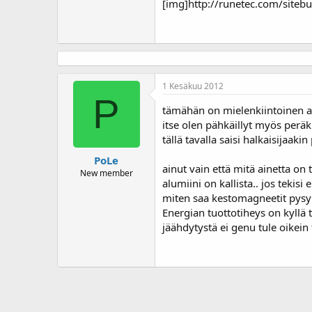
[img]http://runetec.com/siteb
1 Kesäkuu 2012
P
tämähän on mielenkiintoinen a
itse olen pähkäillyt myös peräkk
tällä tavalla saisi halkaisijaa
PoLe
ainut vain että mitä ainetta on
New member
alumiini on kallista.. jos tekisi 
miten saa kestomagneetit pysy
Energian tuottotiheys on kyllä
jäähdytystä ei genu tule oikei