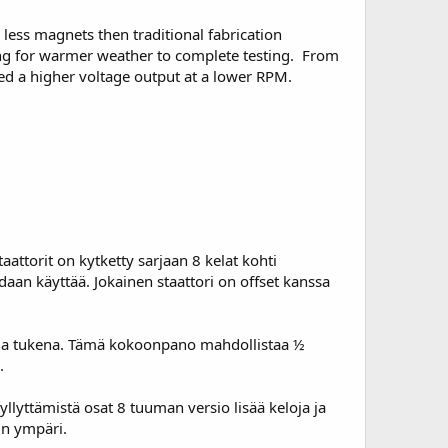
g less magnets then traditional fabrication
iting for warmer weather to complete testing. From
ted a higher voltage output at a lower RPM.
taattorit on kytketty sarjaan 8 kelat kohti
daan käyttää. Jokainen staattori on offset kanssa
tallia tukena. Tämä kokoonpano mahdollistaa ½
.
yllyttämistä osat 8 tuuman versio lisää keloja ja
in ympäri.