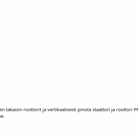
n takaisin roottorit ja vertikaalisesti pinota staattori ja roottori
he.
.