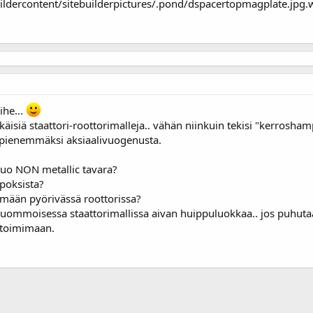
uildercontent/sitebuilderpictures/.pond/dspacertopmagplate.jpg
ihe...
äisiä staattori-roottorimalleja.. vähän niinkuin tekisi "kerroshamp
kin pienemmäksi aksiaalivuogenusta.
 tuo NON metallic tavara?
epoksista?
mään pyörivässä roottorissa?
 tuommoisessa staattorimallissa aivan huippuluokkaa.. jos puhutaa
n toimimaan.