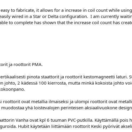
easy to fabricate, it allows for a increase in coil count while usin
easily wired in a Star or Delta configuration. I am currently wa
s able to complete has shown that the increase coil count has crea
orit ja roottorit PMA.
rtikaalisesti pinota staattorit ja roottorit kestomagneetti laturi. S
en johto, 2 kädessä 100 kierrosta, mutta minkä kokoista johto voi
 kokoonpano.
si roottorit ovat metallia ilmaiseksi ja ulompi roottorit ovat me
 muodostaa yhä loistevalojen perinteisen aksiaalivuokone design
taattorin Vanha ovat kpl 6 tuuman PVC-putkilla. Käyttämällä pois h
guroida. Hubit käytetään liittämään roottorit Keski pyörivät aksel