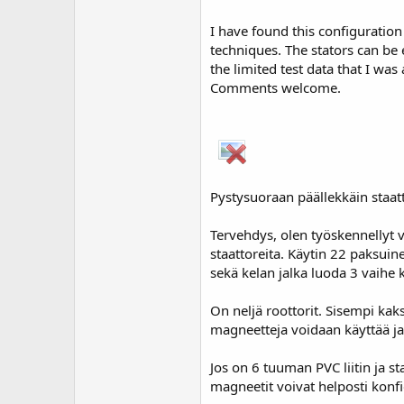
I have found this configuration 
techniques. The stators can be 
the limited test data that I wa
Comments welcome.
Pystysuoraan päällekkäin staatt
Tervehdys, olen työskennellyt ve
staattoreita. Käytin 22 paksuin
sekä kelan jalka luoda 3 vaihe
On neljä roottorit. Sisempi kak
magneetteja voidaan käyttää ja
Jos on 6 tuuman PVC liitin ja s
magneetit voivat helposti konfi