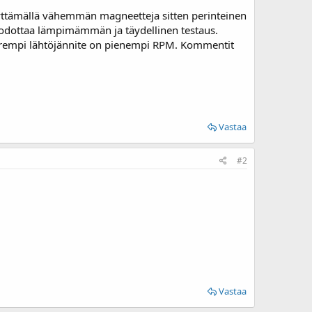
ttämällä vähemmän magneetteja sitten perinteinen
lä odottaa lämpimämmän ja täydellinen testaus.
suurempi lähtöjännite on pienempi RPM. Kommentit
Vastaa
#2
Vastaa