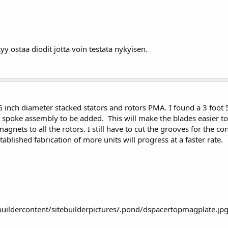
yy ostaa diodit jotta voin testata nykyisen.
 inch diameter stacked stators and rotors PMA. I found a 3 foot 5
 spoke assembly to be added. This will make the blades easier t
agnets to all the rotors. I still have to cut the grooves for the 
ablished fabrication of more units will progress at a faster rate.
tebuildercontent/sitebuilderpictures/.pond/dspacertopmagplate.j