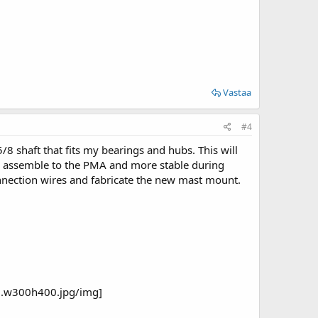
Vastaa
#4
/8 shaft that fits my bearings and hubs. This will
o assemble to the PMA and more stable during
connection wires and fabricate the new mast mount.
pg.w300h400.jpg/img]