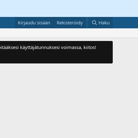
Kirjaudu sisään
Rekisteröidy
Haku
itääksesi käyttäjätunnuksesi voimassa, kiitos!