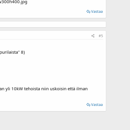
.w300h400.jpg
Vastaa
#5
urilaista" 8)
n yli 10kW tehoista niin uskoisin että ilman
Vastaa