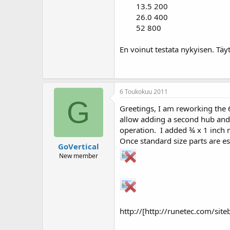
13.5 200
26.0 400
52 800
En voinut testata nykyisen. Täyt
6 Toukokuu 2011
G
Greetings, I am reworking the 6
allow adding a second hub and
operation. I added ¾ x 1 inch m
Once standard size parts are est
GoVertical
New member
http://[http://runetec.com/si