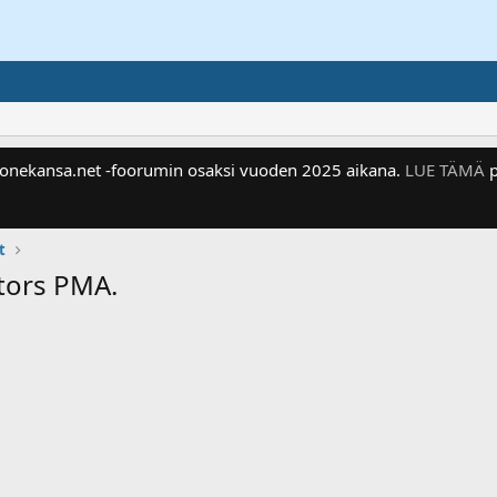
 Konekansa.net -foorumin osaksi vuoden 2025 aikana.
LUE TÄMÄ
p
t
otors PMA.