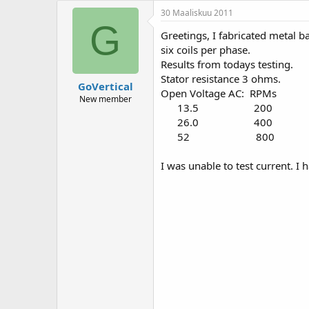
30 Maaliskuu 2011
G
Greetings, I fabricated metal b
six coils per phase.
Results from todays testing.
Stator resistance 3 ohms.
GoVertical
Open Voltage AC: RPMs
New member
13.5 200
26.0 400
52 800
I was unable to test current. I