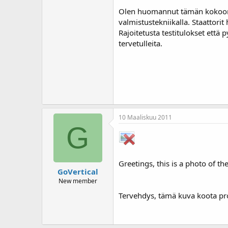
Olen huomannut tämän kokoonp
valmistustekniikalla. Staattori
Rajoitetusta testitulokset ett
tervetulleita.
10 Maaliskuu 2011
G
Greetings, this is a photo of t
GoVertical
New member
Tervehdys, tämä kuva koota pr