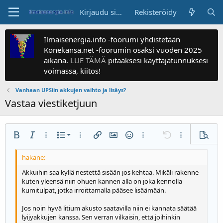
Kirjaudu sisään
Rekisteröidy
Ilmaisenergia.info -foorumi yhdistetään
Konekansa.net -foorumin osaksi vuoden 2025
aikana.
LUE TÄMÄ
pitääksesi käyttäjätunnuksesi
voimassa, kiitos!
Vanhaan UPSiin akkujen vaihto ja lisäys?
Vastaa viestiketjuun
Numeroitu luettelo
Lihavoitu
Kursivoitu
Enemmän valintoja...
Luettelo
Enemmän valintoja...
Lisää linkki
Lisää kuva
Hymiöt
Enemmän valintoja...
Kumoa
Enemmän valin
Esikats
Luettelo
Tasaa vasemmalle
9
Normal
Tallenna luonnos
Arial
Fonttikoko
Tasaus
Siteeraa
Tee uudelleen
Media
BB-koodi päällä/pois
Tekstin väri
Kappalemuoto
Lisää taulukko
Poista muotoilu
Kirjasinperhe
Lisää vaakaviiva
Luonnokset
Yliviivaa
Spoileri
Alleviivaa
Koodi
Koodi samalle riville
Spoileri samalle riville
Suurenna sisennystä
10
Poista luonnos
Keskitä
Otsake 1
Book Antiqua
Akkuihin saa kyllä nestettä sisään jos kehtaa. Mikäli rakenne
kuten yleensä niin ohuen kannen alla on joka kennolla
Pienennä sisennystä
12
Courier New
Tasaa oikealle
kumitulpat, jotka irroittamalla pääsee lisäämään.
Otsake 2
15
Georgia
Tasaa teksti
Jos noin hyvä litium akusto saatavilla niin ei kannata säätää
Otsake 3
18
Tahoma
lyijyakkujen kanssa. Sen verran vilkaisin, että joihinkin