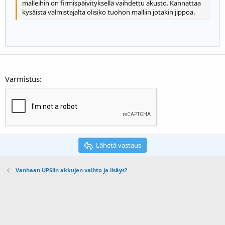
malleihin on firmispäivityksellä vaihdettu akusto. Kannattaa
22
Times New Roman
kysäistä valmistajalta olisiko tuohon malliin jotakin jippoa.
26
Trebuchet MS
Verdana
Varmistus
Lähetä vastaus
Vanhaan UPSiin akkujen vaihto ja lisäys?