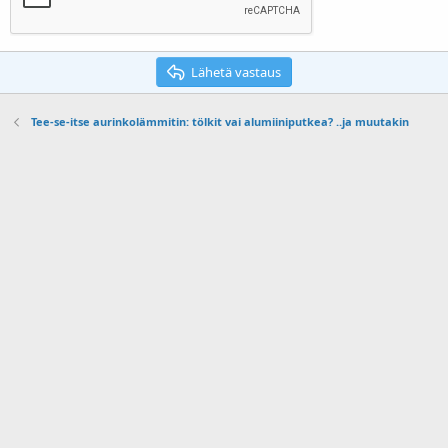
Lähetä vastaus
Tee-se-itse aurinkolämmitin: tölkit vai alumiiniputkea? ..ja muutakin