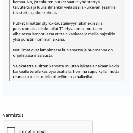
kamaa. No, jotenkuten putket saatiin yhdistettyä,
22
Times New Roman
taivuteltua ja luulisi ilmankin vielä sisällä kulkevan. Jesarilla
tiivistettiin jatkoskohdat.
26
Trebuchet MS
Verdana
Putket liimattiin styrox-taustalevyyn sikaflexin sillä
joustoliimalla, olisiko ollut T2. Hyvä liima, mutta on
alhaisessa lämpötilassa erittäin kankeaa ja meillä hajosikin
yksi puristin homman aikana.
Nyt liimat ovat lämpimässä kuivamassa ja huomenna on
ohjelmassa maalausta.
Valokatetta ei sitten kannata muuten leikata ainakaan kovin
karkealla terällä käsipyörösahalla, homma sujuu kyllä, mutta
reunasta tulee todella röpelöinen ja halkeillut.
Varmistus