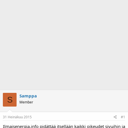
a
m
l
ä
o
ä
i
r
t
ä
t
a
j
a
Samppa
S
Member
31 Heinäkuu 2015
#1
Ilmaisenergia.info pidättää itsellään kaikki oikeudet sivuihin ja