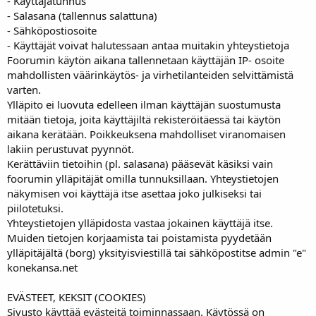
- Käyttäjätunnus
- Salasana (tallennus salattuna)
- Sähköpostiosoite
- Käyttäjät voivat halutessaan antaa muitakin yhteystietoja
Foorumin käytön aikana tallennetaan käyttäjän IP- osoite
mahdollisten väärinkäytös- ja virhetilanteiden selvittämistä
varten.
Ylläpito ei luovuta edelleen ilman käyttäjän suostumusta
mitään tietoja, joita käyttäjiltä rekisteröitäessä tai käytön
aikana kerätään. Poikkeuksena mahdolliset viranomaisen
lakiin perustuvat pyynnöt.
Kerättäviin tietoihin (pl. salasana) pääsevät käsiksi vain
foorumin ylläpitäjät omilla tunnuksillaan. Yhteystietojen
näkymisen voi käyttäjä itse asettaa joko julkiseksi tai
piilotetuksi.
Yhteystietojen ylläpidosta vastaa jokainen käyttäjä itse.
Muiden tietojen korjaamista tai poistamista pyydetään
ylläpitäjältä (borg) yksityisviestillä tai sähköpostitse admin "e"
konekansa.net
EVÄSTEET, KEKSIT (COOKIES)
Sivusto käyttää evästeitä toiminnassaan. Käytössä on