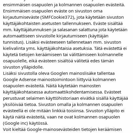
ensimmäisen osapuolen ja kolmannen osapuolen evästeitä.
Ensimmäisen osapuolen eväste on sivuston oma
kirjautumiseväste (SMFCookie372), jota käytetään sivuston
käyttäjäkohtaisten asetusten tallennukseen. Eväste sisältää
mm. käyttäjätunnuksen ja salasanan salattuna jota käytetään
automaattiseen sivustolle kirjautumiseen (käyttäjän
tunnistus). Lisäksi evästeeseen tallennetaan mm. sivuston
kielivalinta yms. käyttäjäkohtaisia asetuksia. Tätä evästettä ei
käytetä tietojen keräämiseen tai välittämiseen kolmannelle
osapuolelle, eikä evästeen sisältöä välitetä edes tämän
sivuston ylläpidolle.
Lisäksi sivustolla oleva Googlen mainoslisäke tallentaa
Google Adsense mainostoimintoon liittyviä kolmannen
osapuolen evästeitä. Näitä käytetään mainosten
käyttäjäkohtaisessa automaattikohdentamisessa. Evästeet
perustuvat selaimen käyttöhistoriaan eivätkä sisällä käyttäjää
yksilöivää tietoa. Sivuston omalla ja kolmannen osapuolen
evästeellä ei ole mitään linkkiä toisiinsa. Sivuston ylläpito ei
käytä näitä evästeitä, vaan ne ovat kolmannen osapuolen
(Google inc) käytössä.
Voit kieltää Google-mainosevästeiden tietojen keräämisen