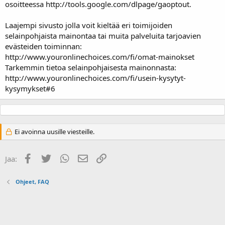
osoitteessa http://tools.google.com/dlpage/gaoptout.
Laajempi sivusto jolla voit kieltää eri toimijoiden
selainpohjaista mainontaa tai muita palveluita tarjoavien
evästeiden toiminnan:
http://www.youronlinechoices.com/fi/omat-mainokset
Tarkemmin tietoa selainpohjaisesta mainonnasta:
http://www.youronlinechoices.com/fi/usein-kysytyt-
kysymykset#6
Ei avoinna uusille viesteille.
Facebook
Twitter
WhatsApp
Sähköposti
Linkki
Jaa:
Ohjeet, FAQ