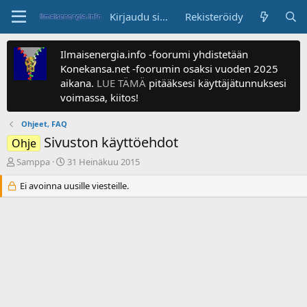
Kirjaudu sisään
Rekisteröidy
Ilmaisenergia.info -foorumi yhdistetään
Konekansa.net -foorumin osaksi vuoden 2025
aikana.
LUE TÄMÄ
pitääksesi käyttäjätunnuksesi
voimassa, kiitos!
Ohjeet, FAQ
Sivuston käyttöehdot
Ohje
V
A
Samppa
31 Heinäkuu 2015
i
l
e
Ei avoinna uusille viesteille.
o
s
i
t
t
i
u
k
s
e
p
t
ä
j
i
u
v
n
ä