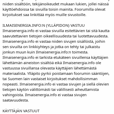
niiden sisältöön, tekijänoikeudet mukaan lukien, jollei näissä
käyttöehdoissa tai sivuilla toisin mainita. Foorumilla olevat
kirjoitukset saa linkittää myös muille sivustoille.
ILMAISENERGIA.INFO:N (YLLÄPIDON) VASTUU
Ilmaisenergia.info ei vastaa sivuilla esitettävien tai sitä kautta
saavutettavien tietojen oikeellisuudesta tai luotettavuudesta.
Ilmaisenergia.info ei vastaa niiden sivujen sisällöstä, joihin
sen sivuilta on linkkiyhteys ja jotka on tehty tai julkaistu
jonkun muun kuin Ilmaisenergia.info:n toimesta.
Ilmaisenergia.info ei tarkista etukäteen sivuillensa käyttäjien
lähettämän aineiston sisältöä eikä Ilmaisenergia.info ole
vastuussa sivuillansa olevasta käyttäjien lähettämästä
materiaalista. Ylläpito pyrkii poistamaan foorumin sääntöjen,
tai Suomen lain vastaiset kirjoitukset mahdollisimman
nopeasti. Ilmaisenergia.info ei vastaa sivujen ja siellä olevien
tietojen käytön välittömästi tai välillisesti aiheuttamista
vahingoista. Ilmaisenergia.info ei vastaa sivujen
saatavuudesta.
KÄYTTÄJÄN VASTUUT