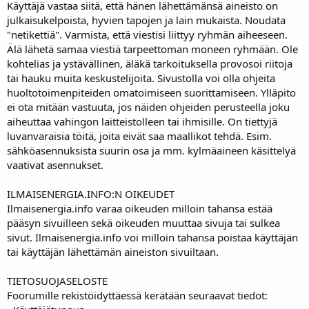
Käyttäjä vastaa siitä, että hänen lähettämänsä aineisto on
julkaisukelpoista, hyvien tapojen ja lain mukaista. Noudata
"netikettiä". Varmista, että viestisi liittyy ryhmän aiheeseen.
Älä lähetä samaa viestiä tarpeettoman moneen ryhmään. Ole
kohtelias ja ystävällinen, äläkä tarkoituksella provosoi riitoja
tai hauku muita keskustelijoita. Sivustolla voi olla ohjeita
huoltotoimenpiteiden omatoimiseen suorittamiseen. Ylläpito
ei ota mitään vastuuta, jos näiden ohjeiden perusteella joku
aiheuttaa vahingon laitteistolleen tai ihmisille. On tiettyjä
luvanvaraisia töitä, joita eivät saa maallikot tehdä. Esim.
sähköasennuksista suurin osa ja mm. kylmäaineen käsittelyä
vaativat asennukset.
ILMAISENERGIA.INFO:N OIKEUDET
Ilmaisenergia.info varaa oikeuden milloin tahansa estää
pääsyn sivuilleen sekä oikeuden muuttaa sivuja tai sulkea
sivut. Ilmaisenergia.info voi milloin tahansa poistaa käyttäjän
tai käyttäjän lähettämän aineiston sivuiltaan.
TIETOSUOJASELOSTE
Foorumille rekistöidyttäessä kerätään seuraavat tiedot: