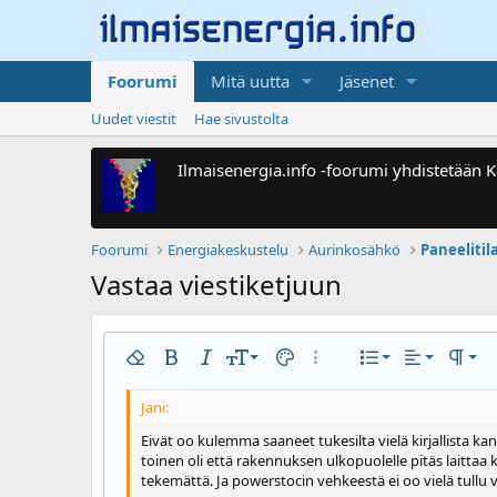
Foorumi
Mitä uutta
Jäsenet
Uudet viestit
Hae sivustolta
Ilmaisenergia.info -foorumi yhdistetään
Foorumi
Energiakeskustelu
Aurinkosähkö
Vastaa viestiketjuun
Tasaa vasemma
9
Normal
Numeroitu
Poista muotoilu
Lihavoitu
Kursivoitu
Fonttikoko
Tekstin väri
Enemmän valintoja...
Luettelo
Tasaus
Kappa
10
Keskitä
Otsake 1
Luettelo
Arial
Kirjasinperhe
Lisää vaakaviiva
Spoileri
Yliviivaa
Koodi
Alleviivaa
Koodi samalle riville
Spoileri samalle riville
12
Tasaa oikealle
Suurenna 
Book Antiqua
Eivät oo kulemma saaneet tukesilta vielä kirjallista ka
Otsake 2
toinen oli että rakennuksen ulkopuolelle pitäs laittaa 
15
Tasaa teksti
Pienennä 
Courier New
tekemättä. Ja powerstocin vehkeestä ei oo vielä tullu v
Otsake 3
18