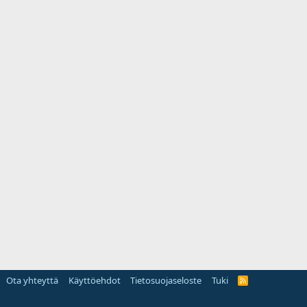
Ota yhteyttä
Käyttöehdot
Tietosuojaseloste
Tuki
R
S
S