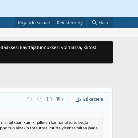
Kirjaudu sisään
Rekisteröidy
Haku
itääksesi käyttäjätunnuksesi voimassa, kiitos!
Esikatselu
Tallenna luonnos
Kumoa
Tee uudelleen
BB-koodi päällä/pois
Luonnokset
Poista luonnos
niin pitkään kuin kirjallinen kannanotto tulee. Ja
elppo tuo ainakin toteuttaa, mutta yleensä taitaa jäädä