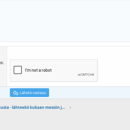
us
Lähetä vastaus
Paneelitilausta - lähteekö kukaan messiin jakaan postikustannuksia. ?