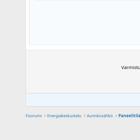
Georgia
22
Tahoma
26
Times New Roman
Trebuchet MS
Verdana
Varmist
Foorumi
Energiakeskustelu
Aurinkosähkö