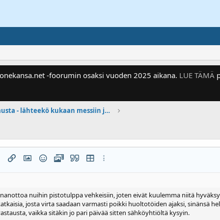
 Konekansa.net -foorumin osaksi vuoden 2025 aikana.
LUE TÄMÄ
p
Paneelitilausta - lähteekö kukaan messiin jakaan postikustannuksia. ?
lle
 luettelo
lemuoto
Lisää linkki
Lisää kuva
Hymiöt
Media
Siteeraa
Lisää taulukko
Enemmän valintoja...
sisennystä
nnanottoa nuihin pistotulppa vehkeisiin, joten eivät kuulemma niitä hyväksy 
katkaisia, josta virta saadaan varmasti poikki huoltotöiden ajaksi, sinänsä h
sisennystä
astausta, vaikka sitäkin jo pari päivää sitten sähköyhtiöltä kysyin.