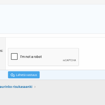
us
Lähetä vastaus
 aurinko risukasaanki