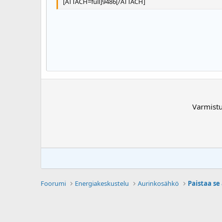
[ATTACH=full]9486[/ATTACH]
Georgia
22
Tahoma
26
Times New Roman
Trebuchet MS
Verdana
Varmist
Foorumi
Energiakeskustelu
Aurinkosähkö
Paistaa se