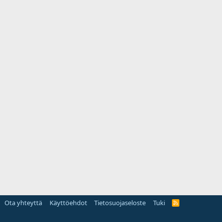
Ota yhteyttä
Käyttöehdot
Tietosuojaseloste
Tuki
R
S
S