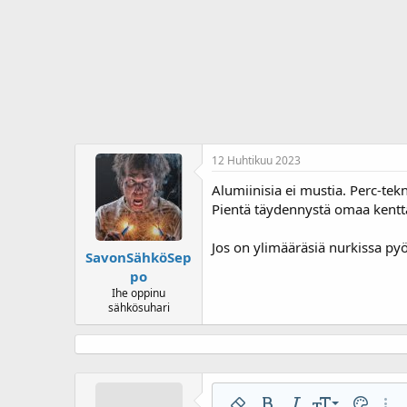
j
i
u
v
n
ä
a
m
l
ä
o
ä
i
r
t
ä
t
a
12 Huhtikuu 2023
j
a
Alumiinisia ei mustia. Perc-tekni
Pientä täydennystä omaa kenttä
Jos on ylimääräsiä nurkissa pyö
SavonSähköSep
po
Ihe oppinu
sähkösuhari