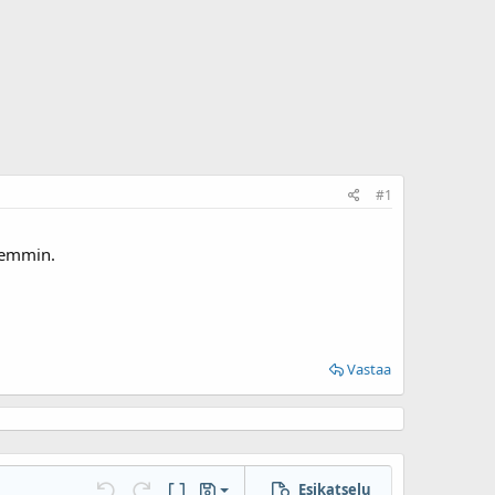
#1
rkemmin.
Vastaa
Esikatselu