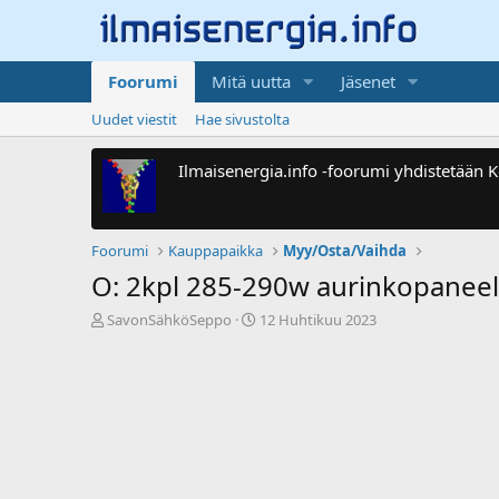
Foorumi
Mitä uutta
Jäsenet
Uudet viestit
Hae sivustolta
Ilmaisenergia.info -foorumi yhdistetään
Foorumi
Kauppapaikka
Myy/Osta/Vaihda
O: 2kpl 285-290w aurinkopanee
V
A
SavonSähköSeppo
12 Huhtikuu 2023
i
l
e
o
s
i
t
t
i
u
k
s
e
p
t
ä