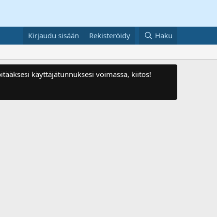
Kirjaudu sisään
Rekisteröidy
Haku
itääksesi käyttäjätunnuksesi voimassa, kiitos!