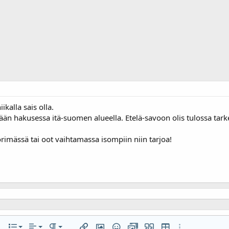
ikalla sais olla.
än hakusessa itä-suomen alueella. Etelä-savoon olis tulossa ta
rimässä tai oot vaihtamassa isompiin niin tarjoa!
Tasaa vasemmalle