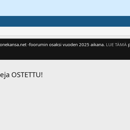
 Konekansa.net -foorumin osaksi vuoden 2025 aikana.
LUE TÄMÄ
p
leja OSTETTU!