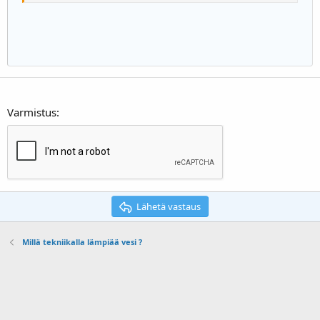
22
Times New Roman
26
Trebuchet MS
Verdana
Varmistus
Lähetä vastaus
Millä tekniikalla lämpiää vesi ?