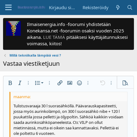
Kirjaudu sisään
Rekisteröidy
Ilmaisenergia.info -foorumi yhdistetään
Konekansa.net -foorumin osaksi vuoden 2025
aikana.
LUE TÄMÄ
pitääksesi käyttäjätunnuksesi
voimassa, kiitos!
Millä tekniikalla lämpiää vesi ?
Vastaa viestiketjuun
Numeroitu luettelo
Lihavoitu
Kursivoitu
Enemmän valintoja...
Luettelo
Enemmän valintoja...
Lisää linkki
Lisää kuva
Hymiöt
Enemmän valintoja...
Kumoa
Enemmän valin
Esikats
Luettelo
Tasaa vasemmalle
9
Normal
Tallenna luonnos
Arial
Fonttikoko
Tasaus
Siteeraa
Tee uudelleen
Media
BB-koodi päällä/pois
Tekstin väri
Kappalemuoto
Lisää taulukko
Poista muotoilu
Kirjasinperhe
Lisää vaakaviiva
Luonnokset
Yliviivaa
Spoileri
Alleviivaa
Koodi
Koodi samalle riville
Spoileri samalle riville
Suurenna sisennystä
10
Poista luonnos
Keskitä
Otsake 1
Book Antiqua
Tulistusvaraaja 30 l suorasähköllä. Päävarauskapasiteetti,
jossa myös aurinkolämpö, on 300 l suorasähkö nibe + 120 l
Pienennä sisennystä
12
Courier New
Tasaa oikealle
puukattila jossa pelletti ja öljypoltin. Sähköä kaikkiin voidaan
Otsake 2
saada aurinkosähköpaneeleista. Ctc VILP on ollut
15
Georgia
Tasaa teksti
mietinnässä, mutta ei oikein saa kannattavaksi. Pellettiä ei
Otsake 3
18
Tahoma
ole poltettu 6 vuoteen.