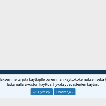
daksemme tarjota käyttäjille paremman käyttökokemuksen sekä k
®
Forum software by XenForo
© 2010-2020 XenForo Ltd.
Jatkamalla sivuston käyttöä, hyväksyt evästeiden käytön.
Hyväksy
Lisätietoja...