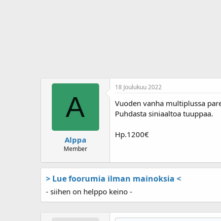
j
i
u
v
n
ä
a
m
l
ä
o
ä
i
r
t
ä
t
a
18 Joulukuu 2022
j
A
a
Vuoden vanha multiplussa pare
Puhdasta siniaaltoa tuuppaa.
Hp.1200€
Alppa
Member
> Lue foorumia ilman mainoksia <
- siihen on helppo keino -