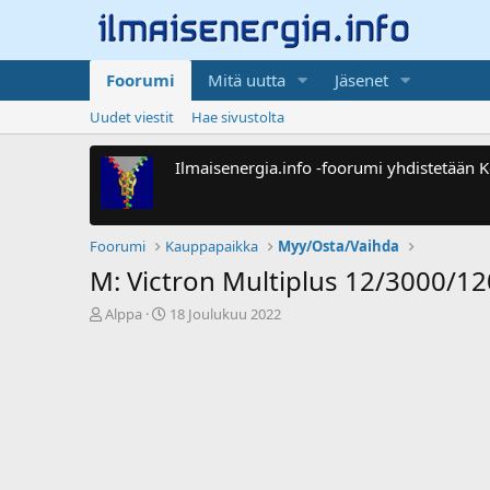
Foorumi
Mitä uutta
Jäsenet
Uudet viestit
Hae sivustolta
Ilmaisenergia.info -foorumi yhdistetään
Foorumi
Kauppapaikka
Myy/Osta/Vaihda
M: Victron Multiplus 12/3000/12
V
A
Alppa
18 Joulukuu 2022
i
l
e
o
s
i
t
t
i
u
k
s
e
p
t
ä