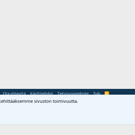
Ota yhteyttä
Käyttöehdot
Tietosuojaseloste
Tuki
R
S
ehittääksemme sivuston toimivuutta.
S