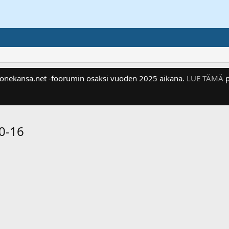
 Konekansa.net -foorumin osaksi vuoden 2025 aikana.
LUE TÄMÄ
p
0-16