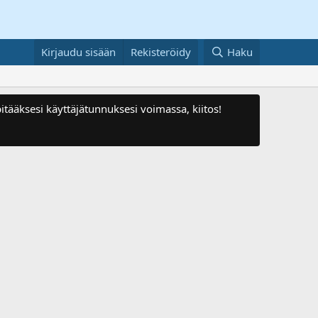
Kirjaudu sisään
Rekisteröidy
Haku
itääksesi käyttäjätunnuksesi voimassa, kiitos!