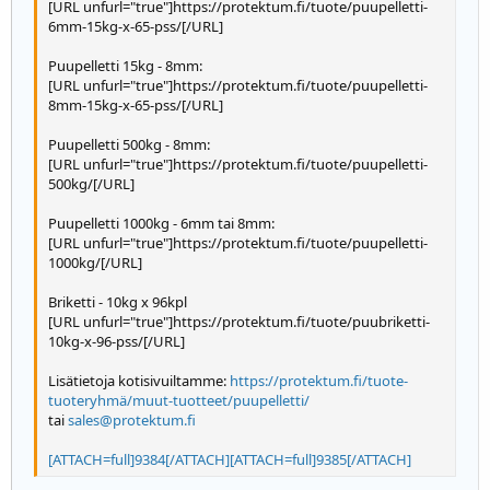
[URL unfurl="true"]https://protektum.fi/tuote/puupelletti-
22
Times New Roman
6mm-15kg-x-65-pss/[/URL]
26
Trebuchet MS
Puupelletti 15kg - 8mm:
Verdana
[URL unfurl="true"]https://protektum.fi/tuote/puupelletti-
8mm-15kg-x-65-pss/[/URL]
Puupelletti 500kg - 8mm:
[URL unfurl="true"]https://protektum.fi/tuote/puupelletti-
500kg/[/URL]
Puupelletti 1000kg - 6mm tai 8mm:
[URL unfurl="true"]https://protektum.fi/tuote/puupelletti-
1000kg/[/URL]
Briketti - 10kg x 96kpl
[URL unfurl="true"]https://protektum.fi/tuote/puubriketti-
10kg-x-96-pss/[/URL]
Lisätietoja kotisivuiltamme:
https://protektum.fi/tuote-
tuoteryhmä/muut-tuotteet/puupelletti/
tai
sales@protektum.fi
[ATTACH=full]9384[/ATTACH]
[ATTACH=full]9385[/ATTACH]