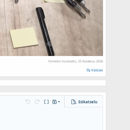
Viimeksi muokattu:
25 Kesäkuu 2026
Vastaa
Esikatselu
Tallenna luonnos
ja...
Kumoa
Tee uudelleen
BB-koodi päällä/pois
Luonnokset
Poista luonnos