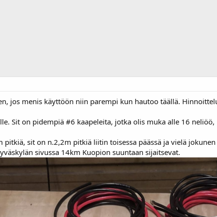
en, jos menis käyttöön niin parempi kun hautoo täällä. Hinnoitte
lle. Sit on pidempiä #6 kaapeleita, jotka olis muka alle 16 neliöö,
4m pitkiä, sit on n.2,2m pitkiä liitin toisessa päässä ja vielä joku
i. Jyväskylän sivussa 14km Kuopion suuntaan sijaitsevat.