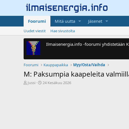
Foorumi
Mitä uutta
Jäsenet
Uudet viestit
Hae sivustolta
Ilmaisenergia.info -foorumi yhdistetään
Foorumi
Kauppapaikka
Myy/Osta/Vaihda
M: Paksumpia kaapeleita valmiill
V
A
Jussi
24 Kesäkuu 2026
i
l
e
o
s
i
t
t
i
u
k
s
e
p
t
ä