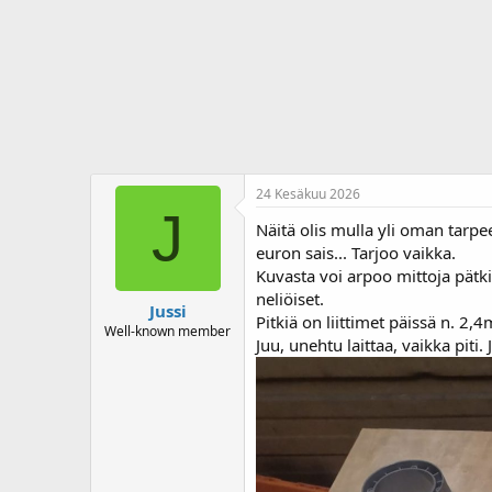
j
i
u
v
n
ä
a
m
l
ä
o
ä
i
r
t
ä
t
a
24 Kesäkuu 2026
j
J
a
Näitä olis mulla yli oman tarpe
euron sais... Tarjoo vaikka.
Kuvasta voi arpoo mittoja pätki
neliöiset.
Jussi
Pitkiä on liittimet päissä n. 2,
Well-known member
Juu, unehtu laittaa, vaikka pit