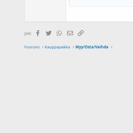
Courier New
18
Georgia
22
Tahoma
26
Times New Roman
Facebook
Twitter
WhatsApp
Sähköposti
Linkki
Jaa:
Trebuchet MS
Verdana
Foorumi
Kauppapaikka
Myy/Osta/Vaihda