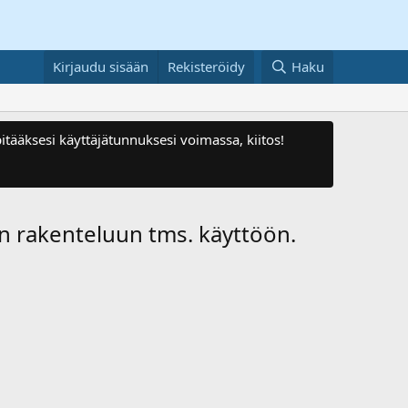
Kirjaudu sisään
Rekisteröidy
Haku
itääksesi käyttäjätunnuksesi voimassa, kiitos!
en rakenteluun tms. käyttöön.