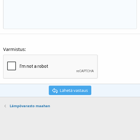
22
Times New Roman
26
Trebuchet MS
Verdana
Varmistus
Lähetä vastaus
Lämpövarasto maahan