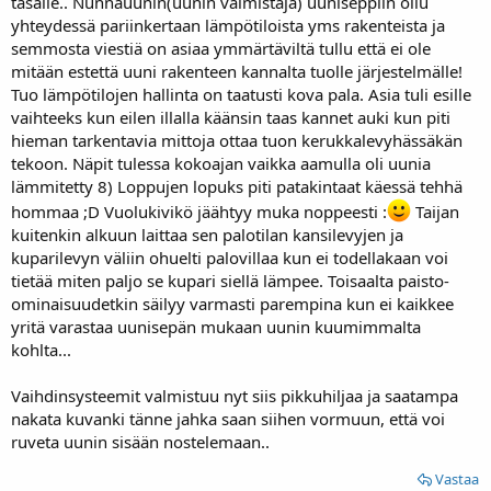
tasalle.. Nunnauunin(uunin valmistaja) uuniseppiin ollu
yhteydessä pariinkertaan lämpötiloista yms rakenteista ja
semmosta viestiä on asiaa ymmärtäviltä tullu että ei ole
mitään estettä uuni rakenteen kannalta tuolle järjestelmälle!
Tuo lämpötilojen hallinta on taatusti kova pala. Asia tuli esille
vaihteeks kun eilen illalla käänsin taas kannet auki kun piti
hieman tarkentavia mittoja ottaa tuon kerukkalevyhässäkän
tekoon. Näpit tulessa kokoajan vaikka aamulla oli uunia
lämmitetty 8) Loppujen lopuks piti patakintaat käessä tehhä
hommaa ;D Vuolukivikö jäähtyy muka noppeesti :
Taijan
kuitenkin alkuun laittaa sen palotilan kansilevyjen ja
kuparilevyn väliin ohuelti palovillaa kun ei todellakaan voi
tietää miten paljo se kupari siellä lämpee. Toisaalta paisto-
ominaisuudetkin säilyy varmasti parempina kun ei kaikkee
yritä varastaa uunisepän mukaan uunin kuumimmalta
kohlta...
Vaihdinsysteemit valmistuu nyt siis pikkuhiljaa ja saatampa
nakata kuvanki tänne jahka saan siihen vormuun, että voi
ruveta uunin sisään nostelemaan..
Vastaa