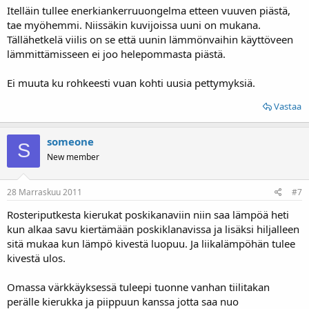
Itelläin tullee enerkiankerruuongelma etteen vuuven piästä,
tae myöhemmi. Niissäkin kuvijoissa uuni on mukana.
Tällähetkelä viilis on se että uunin lämmönvaihin käyttöveen
lämmittämisseen ei joo helepommasta piästä.
Ei muuta ku rohkeesti vuan kohti uusia pettymyksiä.
Vastaa
someone
S
New member
28 Marraskuu 2011
#7
Rosteriputkesta kierukat poskikanaviin niin saa lämpöä heti
kun alkaa savu kiertämään poskiklanavissa ja lisäksi hiljalleen
sitä mukaa kun lämpö kivestä luopuu. Ja liikalämpöhän tulee
kivestä ulos.
Omassa värkkäyksessä tuleepi tuonne vanhan tiilitakan
perälle kierukka ja piippuun kanssa jotta saa nuo