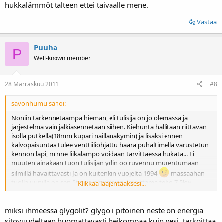
hukkalämmöt talteen ettei taivaalle mene.
Vastaa
Puuha
P
Well-known member
28 Marraskuu 2011
#8
savonhumu sanoi:
Noniin tarkennetaampa hieman, eli tulisija on jo olemassa ja
järjestelmä vain jälkiasennetaan siihen. Kiehunta hallitaan riittävän
isolla putkella(18mm kupari näillänäkymin) ja lisäksi ennen
kalvopaisuntaa tulee venttiiliohjattu haara puhaltimella varustetun
kennon läpi, minne liikalämpö voidaan tarvittaessa hukata... Ei
muuten ainakaan tuon tulisijan ydin oo ruvennu murentumaan
silmillä havaittavasti Ja on kuitenkin vuojelta 1994
massaahan
tuolla uunilla on sen 5tn ja valmistajan ilmoittama teho 7.5kw.
Klikkaa laajentaaksesi...
Kiertonesteenä glykoli, niinkuin aurinkopuolellakin ja luovutus
varaajan aurinkokierukan kautta..
Keruuputkisto tulis juotoksilla kuparilevyihin kiinni ja olis 4-osainen,
miksi ihmeessä glygolit? glygoli pitoinen neste on energia
eli kokoa on mahdollista säätää. lisäks villalla lämmönkulun hillintä
sitovuudeltaan huomattavasti heikompaa kuin vesi. tarkoittaa