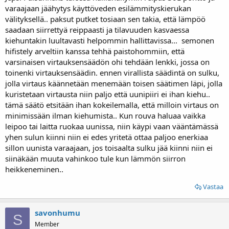
varaajaan jäähytys käyttöveden esilämmityskierukan
välityksellä.. paksut putket tosiaan sen takia, että lämpöö
saadaan siirrettyä reippaasti ja tilavuuden kasvaessa
kiehuntakin luultavasti helpommin hallittavissa... semonen
hifistely arveltiin kanssa tehhä paistohommiin, että
varsinaisen virtauksensäädön ohi tehdään lenkki, jossa on
toinenki virtauksensäädin. ennen virallista säädintä on sulku,
jolla virtaus käännetään menemään toisen säätimen läpi, jolla
kuristetaan virtausta niin paljo että uunipiiri ei ihan kiehu..
tämä säätö etsitään ihan kokeilemalla, että milloin virtaus on
minimissään ilman kiehumista.. Kun rouva haluaa vaikka
leipoo tai laitta ruokaa uunissa, niin käypi vaan vääntämässä
yhen sulun kiinni niin ei edes yritetä ottaa paljoo enerkiaa
sillon uunista varaajaan, jos toisaalta sulku jää kiinni niin ei
siinäkään muuta vahinkoo tule kun lämmön siirron
heikkeneminen..
Vastaa
savonhumu
S
Member