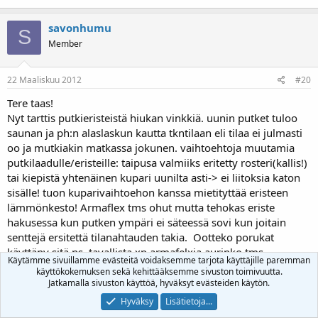
savonhumu
S
Member
22 Maaliskuu 2012
#20
Tere taas!
Nyt tarttis putkieristeistä hiukan vinkkiä. uunin putket tuloo
saunan ja ph:n alaslaskun kautta tkntilaan eli tilaa ei julmasti
oo ja mutkiakin matkassa jokunen. vaihtoehtoja muutamia
putkilaadulle/eristeille: taipusa valmiiks eritetty rosteri(kallis!)
tai kiepistä yhtenäinen kupari uunilta asti-> ei liitoksia katon
sisälle! tuon kuparivaihtoehon kanssa mietityttää eristeen
lämmönkesto! Armaflex tms ohut mutta tehokas eriste
hakusessa kun putken ympäri ei säteessä sovi kun joitain
senttejä ersitettä tilanahtauden takia. Ootteko porukat
käyttäny sitä ns. tavallista xp armafelxia aurinko tms
Käytämme sivuillamme evästeitä voidaksemme tarjota käyttäjille paremman
järjestelmissä? huolena on että jos ja joskus kun järjestelmä
käyttökokemuksen sekä kehittääksemme sivuston toimivuutta.
kiehahtaa kunnolla niin ei tulis eristeen sulamista kun tuo xp
Jatkamalla sivuston käyttöä, hyväksyt evästeiden käytön.
versio ei kait kovin kuumia oloja siedä loppujen lopuks!
Hyväksy
Lisätietoja...
Ht-armaflexia toki on mutta en oo mistään löytäny paikkaa