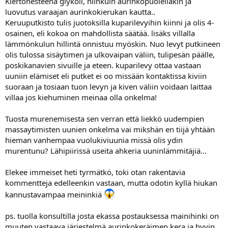
Kiertonesteenä glykoli, niinkuin aurinkopuolellakin ja
luovutus varaajan aurinkokierukan kautta..
Keruuputkisto tulis juotoksilla kuparilevyihin kiinni ja olis 4-
osainen, eli kokoa on mahdollista säätää. lisäks villalla
lämmönkulun hillintä onnistuu myöskin. Nuo levyt putkineen
olis tulossa sisäytimen ja ulkovaipan väliin, tulipesän päälle,
poskikanavien sivuille ja eteen. kuparilevy ottaa vastaan
uuniin elämiset eli putket ei oo missään kontaktissa kiviin
suoraan ja tosiaan tuon levyn ja kiven väliin voidaan laittaa
villaa jos kiehuminen meinaa olla onkelma!
Tuosta murenemisesta sen verran että liekkö uudempien
massaytimisten uunien onkelma vai mikshän en tiijä yhtään
hieman vanhempaa vuolukiviuunia missä olis ydin
murentunu? Lähipiirissä useita ahkeria uuninlämmitäjiä...
Elekee immeiset heti tyrmätkö, toki otan rakentavia
kommentteja edelleenkin vastaan, mutta odotin kyllä hiukan
kannustavampaa meininkiä
ps. tuolla konsultilla josta ekassa postauksessa mainihinki on
muuten vastaava järjestelmä aurinkokeräimen kera ja hyvin