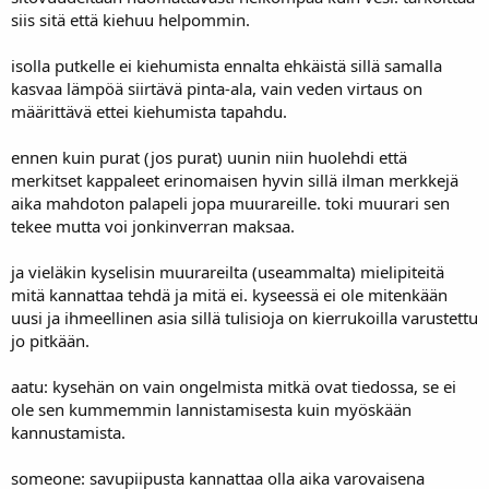
onnistuu myöskin. Nuo levyt putkineen olis tulossa sisäytimen ja
siis sitä että kiehuu helpommin.
ulkovaipan väliin, tulipesän päälle, poskikanavien sivuille ja eteen.
kuparilevy ottaa vastaan uuniin elämiset eli putket ei oo missään
isolla putkelle ei kiehumista ennalta ehkäistä sillä samalla
kontaktissa kiviin suoraan ja tosiaan tuon levyn ja kiven väliin
kasvaa lämpöä siirtävä pinta-ala, vain veden virtaus on
voidaan laittaa villaa jos kiehuminen meinaa olla onkelma!
määrittävä ettei kiehumista tapahdu.
Tuosta murenemisesta sen verran että liekkö uudempien
massaytimisten uunien onkelma vai mikshän en tiijä yhtään hieman
ennen kuin purat (jos purat) uunin niin huolehdi että
vanhempaa vuolukiviuunia missä olis ydin murentunu? Lähipiirissä
merkitset kappaleet erinomaisen hyvin sillä ilman merkkejä
useita ahkeria uuninlämmitäjiä...
aika mahdoton palapeli jopa muurareille. toki muurari sen
tekee mutta voi jonkinverran maksaa.
Elekee immeiset heti tyrmätkö, toki otan rakentavia kommentteja
edelleenkin vastaan, mutta odotin kyllä hiukan kannustavampaa
meininkiä
ja vieläkin kyselisin muurareilta (useammalta) mielipiteitä
mitä kannattaa tehdä ja mitä ei. kyseessä ei ole mitenkään
ps. tuolla konsultilla josta ekassa postauksessa mainihinki on
uusi ja ihmeellinen asia sillä tulisioja on kierrukoilla varustettu
muuten vastaava järjestelmä aurinkokeräimen kera ja hyvin rokkaa
jo pitkään.
8) kulutus pudonnut 20000-> alle 10000 kw/h/vuosi.....
aatu: kysehän on vain ongelmista mitkä ovat tiedossa, se ei
ole sen kummemmin lannistamisesta kuin myöskään
kannustamista.
someone: savupiipusta kannattaa olla aika varovaisena