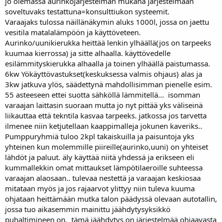
jo olemassa aurinkojärjestelmän mukana järjestelmään
soveltuvaks testattuna=konsulttiukon systeemit.
Varaajaks tulossa näillänäkymin aluks 1000l, jossa on jaettu
vesitila matalalämpöön ja käyttöveteen.
Aurinko/uunikierukka heittää lenkin ylhäällä(jos on tarpeeks
kuumaa kierrossa) ja sitte alhaalla. käyttövedelle
esilämmityskierukka alhaalla ja toinen ylhäällä paistumassa.
6kw Yökäyttövastukset(keskuksessa valmis ohjaus) alas ja
3kw jatkuva ylös, säädettynä mahdollisimman pienelle esim.
55 asteeseen ettei suotta sähköllä lämmitellä... isomman
varaajan laittasin suoraan mutta jo nyt pittää yks väliseinä
liikauttaa että tekntila kasvaa tarpeeks. jatkossa jos tarvetta
ilmenee niin ketjutellaan kaappimalleja jokunen kaveriks..
Pumppuryhmiä tuloo 2kpl takaiskuilla ja paisuntoja yks
yhteinen kun molemmille piireille(aurinko,uuni) on yhteiset
lähdöt ja paluut. äly käyttää niitä yhdessä ja erikseen eli
kummallekkin omat mittaukset lämpötilaeroille suhteessa
varaajan alaosaan.. tulevaa nestettä ja varaajan keskiosaa
mitataan myös ja jos rajaarvot ylittyy niin tuleva kuuma
ohjataan heittämään mutka talon päädyssä olevaan autotallin,
jossa tuo aikasemmin mainittu jäähdytysyksikkö
puhaltimineen on. tämä jäähdytys on järjestelmää ohjaavasta