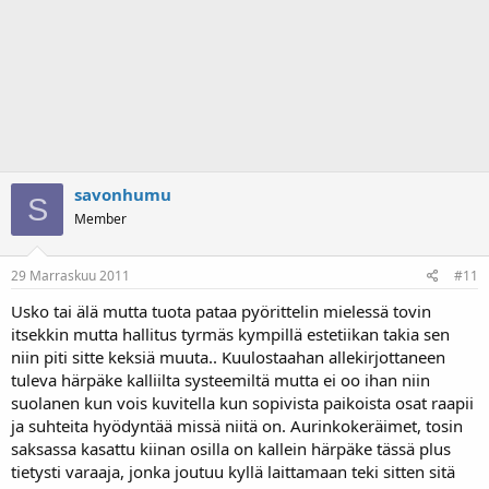
savonhumu
S
Member
29 Marraskuu 2011
#11
Usko tai älä mutta tuota pataa pyörittelin mielessä tovin
itsekkin mutta hallitus tyrmäs kympillä estetiikan takia sen
niin piti sitte keksiä muuta.. Kuulostaahan allekirjottaneen
tuleva härpäke kalliilta systeemiltä mutta ei oo ihan niin
suolanen kun vois kuvitella kun sopivista paikoista osat raapii
ja suhteita hyödyntää missä niitä on. Aurinkokeräimet, tosin
saksassa kasattu kiinan osilla on kallein härpäke tässä plus
tietysti varaaja, jonka joutuu kyllä laittamaan teki sitten sitä