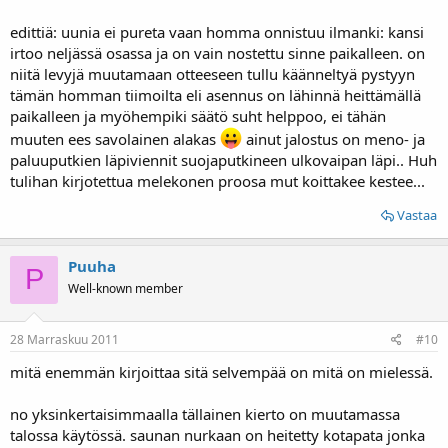
edittiä: uunia ei pureta vaan homma onnistuu ilmanki: kansi
irtoo neljässä osassa ja on vain nostettu sinne paikalleen. on
niitä levyjä muutamaan otteeseen tullu käänneltyä pystyyn
tämän homman tiimoilta eli asennus on lähinnä heittämällä
paikalleen ja myöhempiki säätö suht helppoo, ei tähän
muuten ees savolainen alakas
ainut jalostus on meno- ja
paluuputkien läpiviennit suojaputkineen ulkovaipan läpi.. Huh
tulihan kirjotettua melekonen proosa mut koittakee kestee...
Vastaa
Puuha
P
Well-known member
28 Marraskuu 2011
#10
mitä enemmän kirjoittaa sitä selvempää on mitä on mielessä.
no yksinkertaisimmaalla tällainen kierto on muutamassa
talossa käytössä. saunan nurkaan on heitetty kotapata jonka