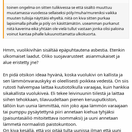
toinen ongelma on sitten tulikivessa se että sisältö muuttuu
muutamassa vuodessa sellaiseksi pöly/muha/mureniksi vaikka
muuten tulisija näyttäisi ehyeltä. niitä on kiva sitten purkaa
lapioimalla pihalle ja pöly on käsittämätön. useamman purkanut
niitä kaverina eikä yhtään ole vielä tullut vastaan jonka olisi paloina
voinut kantaa pihalle lukuunottamatta ulkokuorta.
Hmm, vuolikivihän sisältää epäpuhtautena asbestia. Etenkin
ulkomaiset laadut. Oliko suojavarusteet asianmukaiset ja
alue eristetty jne?
En pidä otsikon ideaa hyvänä, koska vuolukivi on kallista ja
sen lämmönvarauskyky ei oleellisesti poikkea vedestä. On siis
rutosti halvempaa laittaa kuutiotolkulla varaajaa, kuin hankkia
sikakallista vuolukiveä. Eli tekee leivinuunin tiilestä ja laittaa
siihen tehokkaan, tilavuudeltaan pienen keruuputkiston,
tällöin kun uunia lämmittää, niin joko ajaa lämmön varaajaan
tai pumppu pysäytettynä piiri annetaan kiehua tyhjäksi
(paisuntasäiliö mitoitettava isommaksi) ja uuni annetaan
lämmetä normaalisti paistokuntoon.
On kiva kesällä, että voi pitää tulta uunissa ilman että uuni