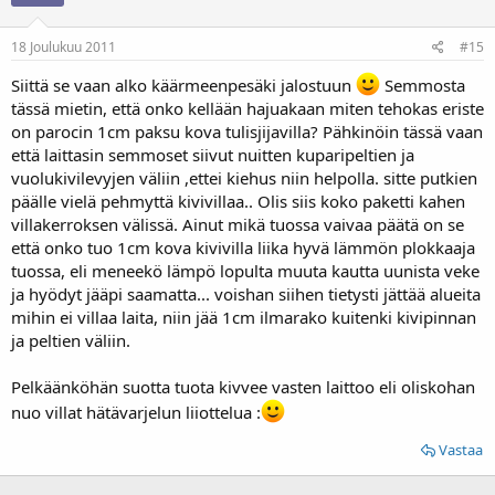
18 Joulukuu 2011
#15
Siittä se vaan alko käärmeenpesäki jalostuun
Semmosta
tässä mietin, että onko kellään hajuakaan miten tehokas eriste
on parocin 1cm paksu kova tulisjijavilla? Pähkinöin tässä vaan
että laittasin semmoset siivut nuitten kuparipeltien ja
vuolukivilevyjen väliin ,ettei kiehus niin helpolla. sitte putkien
päälle vielä pehmyttä kivivillaa.. Olis siis koko paketti kahen
villakerroksen välissä. Ainut mikä tuossa vaivaa päätä on se
että onko tuo 1cm kova kivivilla liika hyvä lämmön plokkaaja
tuossa, eli meneekö lämpö lopulta muuta kautta uunista veke
ja hyödyt jääpi saamatta... voishan siihen tietysti jättää alueita
mihin ei villaa laita, niin jää 1cm ilmarako kuitenki kivipinnan
ja peltien väliin.
Pelkäänköhän suotta tuota kivvee vasten laittoo eli oliskohan
nuo villat hätävarjelun liiottelua :
Vastaa