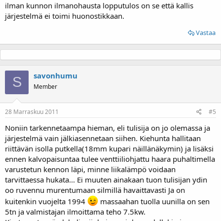
ilman kunnon ilmanohausta lopputulos on se että kallis
järjestelmä ei toimi huonostikkaan.
Vastaa
savonhumu
S
Member
28 Marraskuu 2011
#5
Noniin tarkennetaampa hieman, eli tulisija on jo olemassa ja
järjestelmä vain jälkiasennetaan siihen. Kiehunta hallitaan
riittävän isolla putkella(18mm kupari näillänäkymin) ja lisäksi
ennen kalvopaisuntaa tulee venttiiliohjattu haara puhaltimella
varustetun kennon läpi, minne liikalämpö voidaan
tarvittaessa hukata... Ei muuten ainakaan tuon tulisijan ydin
oo ruvennu murentumaan silmillä havaittavasti Ja on
kuitenkin vuojelta 1994
massaahan tuolla uunilla on sen
5tn ja valmistajan ilmoittama teho 7.5kw.