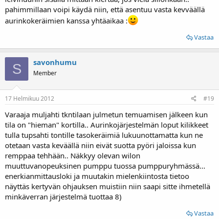
pahimmillaan voipi käydä niin, että asentuu vasta kevväällä
aurinkokeräimien kanssa yhtäaikaa :
Vastaa
savonhumu
S
Member
17 Helmikuu 2012
#19
Varaaja muljahti tkntilaan julmetun temuamisen jälkeen kun
tila on "hieman" kortilla.. Aurinkojärjestelmän loput kilikkeet
tulla tupsahti tontille tasokeräimiä lukuunottamatta kun ne
otetaan vasta keväällä niin eivät suotta pyöri jaloissa kun
remppaa tehhään.. Näkkyy olevan wilon
muuttuvanopeuksinen pumppu tuossa pumppuryhmässä...
enerkianmittausloki ja muutakin mielenkiintosta tietoo
näyttäs kertyvän ohjauksen muistiin niin saapi sitte ihmetellä
minkäverran järjestelmä tuottaa 8)
Vastaa