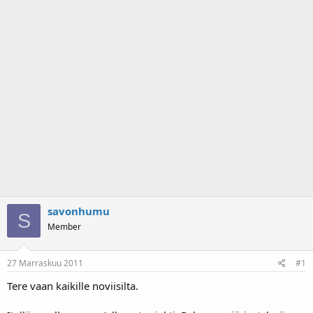
a
m
l
ä
o
ä
i
r
t
ä
t
a
j
a
savonhumu
S
Member
27 Marraskuu 2011
#1
Tere vaan kaikille noviisilta.