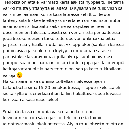
Tiedossa on että ei varmasti kertalaakista hyppee tulille tämä
värkki mutta yrittänyttä ei laiteta ;D Kyllähän se tulikivikin sai
värkin pellaamaan kun aikasa labrassa kehitti... Ite oon
lähteny siitä liikkeelle että yksinkertanen on kaunista mutta
aikamoinen sillisalaatti kaikkine varosysteemeineen ja
upseineen on tulossa. Upsista sen verran että periaatteessa
jopa tietokoneeseen tarkoitettu ups voi jonkinaikaa pitää
järjestelmää ylhäällä mutta just vkl appiukon(sähkäri) kanssa
puitiin asiaa ja kuulemma löytyy jo muutaman satasen
panostuksella varavoimaa, jolla älyn ja suht pienivirtaset
pumput saapi pellaamaan joitain tunteja jopa ja sitä pitempiä
katkoja virtapuolella harvemmin on. sen jälkeen rukkoillaan
varoja
Halkomäärä mikä uunissa poltellaan talvessa pyörii
tällähetkellä siinä 15-20 pinokuutiossa, riippuen keleistä eli
sieltä kyllä olis enerkiaa ihan talliin hukattavaks asti luvassa
kun vaan aikasa näpertelee!
Sinällään tässä ei muuta vaikeeta oo kun tuon
leivinuunikierron säätö ja sijoittelu niin että toimii
idioottivarmasti jokatilanteessa. Äly ja muu oheistoiminta on