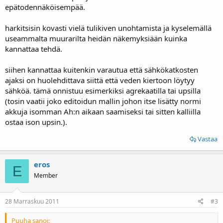
epätodennäköisempää.
harkitsisin kovasti vielä tulikiven unohtamista ja kyselemällä
useammalta muurarilta heidän näkemyksiään kuinka
kannattaa tehdä.
siihen kannattaa kuitenkin varautua että sähkökatkosten
ajaksi on huolehdittava siittä että veden kiertoon löytyy
sähköä. tämä onnistuu esimerkiksi agrekaatilla tai upsilla
(tosin vaatii joko editoidun mallin johon itse lisätty normi
akkuja isomman Ah:n aikaan saamiseksi tai sitten kalliilla
ostaa ison upsin.).
Vastaa
eros
E
Member
28 Marraskuu 2011
#3
Puuha sanoi: