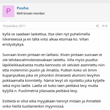
Puuha
P
Well-known member
18 Joulukuu 2011
#16
kyllä se saadaan laskettua. Itse olen nyt puhelimella
liikenteessä ja en tällä viitsi alkaa etsimää ko. Villan
eristyskykyä.
Suoraan kiven pintaan en laittaisi. Kiven pintaan suoraan ei
ole tehdasvalmisteisessakaan laitettu. Villa myös puuttui
läpikleikkauksesta mutta kennosto oli selvästi asennettu niin
että molemmin puolin jäi ilmatila. Putken koko oli 6mm
kupariputkea joka oli johonkin ilmeisesti alumiini levyihin
pokkaamalla kiinnitetty. Nämä levyt oli sijoitettu joka kyljelle
sekä myös laelle. Laella oli koko laen peittävä levy mutta
kyljillä n. Puolimetriä yläosasta peittävä levy.
Esitteitä ei ollut eikä myyjäkään tiennyt mitään ja ihmetteli
onko heillä tuollainenkin myynnissä.