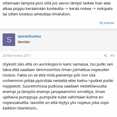
ottamaan lämpöä pois sillä jos savun lämpö laskee liian alas
alkaa piippu keräämään kosteutta -> kerää nokea -> nokipalo
tai sitten kosteus aiheuttaa ilmalukon.
Vastaa
savonhumu
S
Member
28 Marraskuu 2011
#9
Glykolit siks että on aurinkopiirin kans samassa. Iso putki sen
takia että saadaan lämmösiirtoo ilman julmettua nopeuden
nostoo. Fakta on se että mitä pienempi pilli niin sitä
vinhemmin pittää pyörittää nestettä ettei kiehu->putket puhki
noppeesti. Suuremmissa putkissa saadaan nestetilavuutta
enempi ja lämpöö enempi janopeammin siirrettyä, ilman
ujeltavia pumppuja. pumpulle tulee vähintään kolme eri
nopeusaluetta. tavoitte on että löytys yks nopeus joka sopii
kaikkiin tilanteisiin..