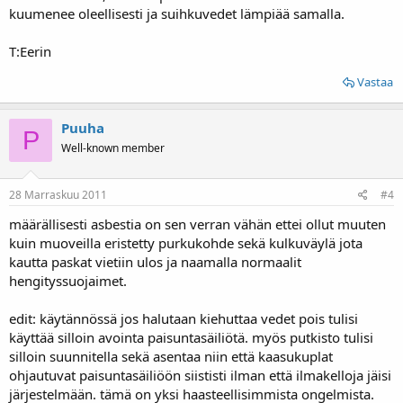
kuumenee oleellisesti ja suihkuvedet lämpiää samalla.
T:Eerin
Vastaa
Puuha
P
Well-known member
28 Marraskuu 2011
#4
määrällisesti asbestia on sen verran vähän ettei ollut muuten
kuin muoveilla eristetty purkukohde sekä kulkuväylä jota
kautta paskat vietiin ulos ja naamalla normaalit
hengityssuojaimet.
edit: käytännössä jos halutaan kiehuttaa vedet pois tulisi
käyttää silloin avointa paisuntasäiliötä. myös putkisto tulisi
silloin suunnitella sekä asentaa niin että kaasukuplat
ohjautuvat paisuntasäiliöön siististi ilman että ilmakelloja jäisi
järjestelmään. tämä on yksi haasteellisimmista ongelmista.