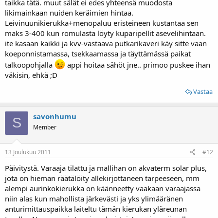
taikka tätä. muut sälät ei edes yhteensä muodosta
likimainkaan nuiden keräimien hintaa.
Leivinuunikierukka+menopaluu eristeineen kustantaa sen
maks 3-400 kun romulasta löyty kuparipellit asevelihintaan.
ite kasaan kaikki ja kvv-vastaava putkarikaveri käy sitte vaan
koeponnistamassa, tsekkaamassa ja täyttämässä paikat
talkoopohjalla
appi hoitaa sähöt jne.. primoo puskee ihan
väkisin, ehkä ;D
Vastaa
savonhumu
S
Member
13 Joulukuu 2011
#12
Päivitystä. Varaaja tilattu ja mallihan on akvaterm solar plus,
jota on hieman räätälöity allekirjottaneen tarpeeseen, mm
alempi aurinkokierukka on käänneetty vaakaan varaajassa
niin alas kun mahollista järkevästi ja yks ylimääränen
anturimittauspaikka laiteltu tämän kierukan yläreunan