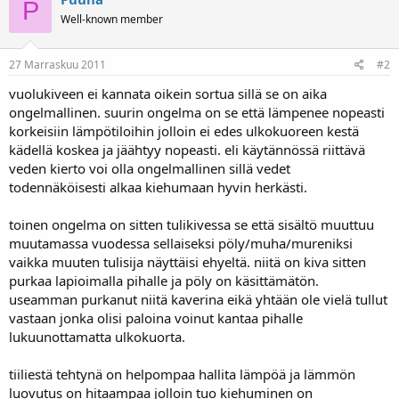
P
Well-known member
27 Marraskuu 2011
#2
vuolukiveen ei kannata oikein sortua sillä se on aika
ongelmallinen. suurin ongelma on se että lämpenee nopeasti
korkeisiin lämpötiloihin jolloin ei edes ulkokuoreen kestä
kädellä koskea ja jäähtyy nopeasti. eli käytännössä riittävä
veden kierto voi olla ongelmallinen sillä vedet
todennäköisesti alkaa kiehumaan hyvin herkästi.
toinen ongelma on sitten tulikivessa se että sisältö muuttuu
muutamassa vuodessa sellaiseksi pöly/muha/mureniksi
vaikka muuten tulisija näyttäisi ehyeltä. niitä on kiva sitten
purkaa lapioimalla pihalle ja pöly on käsittämätön.
useamman purkanut niitä kaverina eikä yhtään ole vielä tullut
vastaan jonka olisi paloina voinut kantaa pihalle
lukuunottamatta ulkokuorta.
tiiliestä tehtynä on helpompaa hallita lämpöä ja lämmön
luovutus on hitaampaa jolloin tuo kiehuminen on