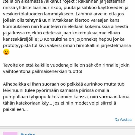
Itellä on alkamassa /alkanut rojekti: Rakennan järjestelmän,
missä yhdistellään aurinkoo, puuta ja sähköö käyttöveden ja
vesikiertolattioiden lämmitykseen. Lähinnä arvelin että jos
jollain olis tehtynä uuniin/takkaan kiertoo varaajan kans
kompukseen niin kuuntelen mielellään kokemuksia aiheesta
ja jatkossa rojektin edetessä jaan kokemuksia mielellään
kanssakärsijöille ;D Konsulttina on jo(onneks) heppu jonka
prototyypistä tulikivi väkersi oman himokalliin järjestelmänsä
Tavoite on että kaikille vuodenajoille on sähkön rinnalle jokin
vaihtoehtohalpailmaisenerkian tuotto!
Aihepaikka ei ihan suoraan oo pelkkää aurinkoo mutta tuo
leivinuuni tulee pyörimään samassa piirissä omalla
pumpullaan tyhjiöputkikeräimien kanssa, niin varmaan tämä
tähän katekoriaan käy... jos ei niin modet voipi siirrellä
paikalleen...
Vastaa
Puuha