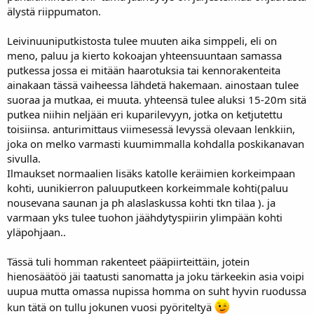
älystä riippumaton.
Leivinuuniputkistosta tulee muuten aika simppeli, eli on
meno, paluu ja kierto kokoajan yhteensuuntaan samassa
putkessa jossa ei mitään haarotuksia tai kennorakenteita
ainakaan tässä vaiheessa lähdetä hakemaan. ainostaan tulee
suoraa ja mutkaa, ei muuta. yhteensä tulee aluksi 15-20m sitä
putkea niihin neljään eri kuparilevyyn, jotka on ketjutettu
toisiinsa. anturimittaus viimesessä levyssä olevaan lenkkiin,
joka on melko varmasti kuumimmalla kohdalla poskikanavan
sivulla.
Ilmaukset normaalien lisäks katolle keräimien korkeimpaan
kohti, uunikierron paluuputkeen korkeimmale kohti(paluu
nousevana saunan ja ph alaslaskussa kohti tkn tilaa ). ja
varmaan yks tulee tuohon jäähdytyspiirin ylimpään kohti
yläpohjaan..
Tässä tuli homman rakenteet pääpiirteittäin, jotein
hienosäätöö jäi taatusti sanomatta ja joku tärkeekin asia voipi
uupua mutta omassa nupissa homma on suht hyvin ruodussa
kun tätä on tullu jokunen vuosi pyöriteltyä