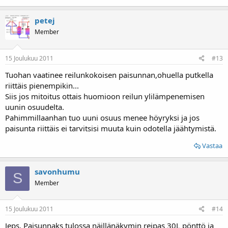
petej
Member
15 Joulukuu 2011
#13
Tuohan vaatinee reilunkokoisen paisunnan,ohuella putkella
riittäis pienempikin...
Siis jos mitoitus ottais huomioon reilun ylilämpenemisen
uunin osuudelta.
Pahimmillaanhan tuo uuni osuus menee höyryksi ja jos
paisunta riittäis ei tarvitsisi muuta kuin odotella jäähtymistä.
Vastaa
savonhumu
S
Member
15 Joulukuu 2011
#14
Jeps. Paisunnaks tulossa näillänäkymin reipas 30L pönttö ja