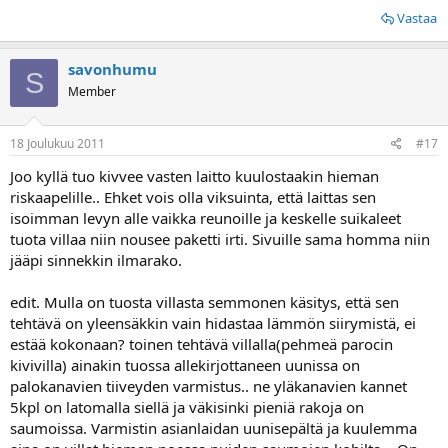
Vastaa
savonhumu
S
Member
18 Joulukuu 2011
#17
Joo kyllä tuo kivvee vasten laitto kuulostaakin hieman
riskaapelille.. Ehket vois olla viksuinta, että laittas sen
isoimman levyn alle vaikka reunoille ja keskelle suikaleet
tuota villaa niin nousee paketti irti. Sivuille sama homma niin
jääpi sinnekkin ilmarako.
edit. Mulla on tuosta villasta semmonen käsitys, että sen
tehtävä on yleensäkkin vain hidastaa lämmön siirymistä, ei
estää kokonaan? toinen tehtävä villalla(pehmeä parocin
kivivilla) ainakin tuossa allekirjottaneen uunissa on
palokanavien tiiveyden varmistus.. ne yläkanavien kannet
5kpl on latomalla siellä ja väkisinki pieniä rakoja on
saumoissa. Varmistin asianlaidan uunisepältä ja kuulemma