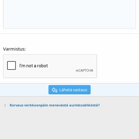
22
Times New Roman
26
Trebuchet MS
Verdana
Varmistus
Lähetä vastaus
Korvaus verkkoonpäin menevästä aurinkosähköstä?