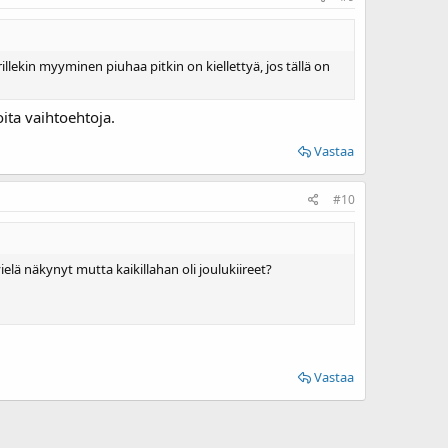
illekin myyminen piuhaa pitkin on kiellettyä, jos tällä on
ita vaihtoehtoja.
Vastaa
#10
elä näkynyt mutta kaikillahan oli joulukiireet?
Vastaa