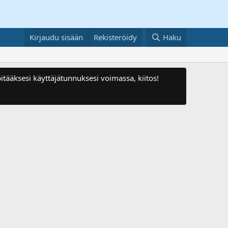
Kirjaudu sisään
Rekisteröidy
Haku
itääksesi käyttäjätunnuksesi voimassa, kiitos!