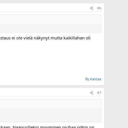
#6
taus ei ole vielä näkynyt mutta kaikillahan oli
Vastaa
#7
paikkaan. Naapurillekin myyminen piuhaa pitkin on