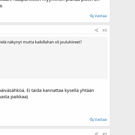
a.
Vastaa
#8
elä näkynyt mutta kaikillahan oli joulukiireet?
päiväsähköä. Ei taida kannattaa kysellä yhtään
masta paikkaa)
Vastaa
#9