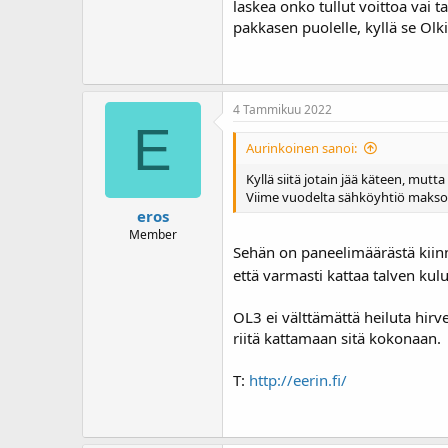
laskea onko tullut voittoa vai 
pakkasen puolelle, kyllä se Ol
4 Tammikuu 2022
E
Aurinkoinen sanoi:
Kyllä siitä jotain jää käteen, mutta
Viime vuodelta sähköyhtiö maksoi s
eros
Member
Sehän on paneelimäärästä kiinni,
että varmasti kattaa talven ku
OL3 ei välttämättä heiluta hirv
riitä kattamaan sitä kokonaan.
T:
http://eerin.fi/