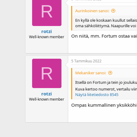
R
Aurinkoinen sanoi:
En kyllä ole koskaan kuullut sellai
oma sähköliittymä. Naapurille voi
rotzi
On niitä, mm. Fortum ostaa vai
Well-known member
5 Tammikuu 2022
R
Mekaniker sanoi:
Itsellä on Fortum ja tein jo joulu
Kuva kertoo numerot, vertailu vii
rotzi
Näytä liitetiedosto 8545
Well-known member
Ompas kummallinen yksikköhinta