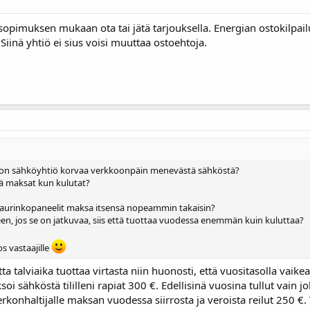
sopimuksen mukaan ota tai jätä tarjouksella. Energian ostokilpai
Siinä yhtiö ei sius voisi muuttaa ostoehtoja.
jon sähköyhtiö korvaa verkkoonpäin menevästä sähköstä?
ä maksat kun kulutat?
lla aurinkopaneelit maksa itsensä nopeammin takaisin?
een, jos se on jatkuvaa, siis että tuottaa vuodessa enemmän kuin kuluttaa?
s vastaajille
tta talviaika tuottaa virtasta niin huonosti, että vuositasolla vaikea
i sähköstä tililleni rapiat 300 €. Edellisinä vuosina tullut vain j
konhaltijalle maksan vuodessa siirrosta ja veroista reilut 250 €. V