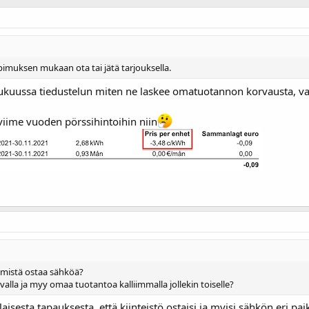
pimuksen mukaan ota tai jätä tarjouksella.
ulukuussa tiedustelun miten ne laskee omatuotannon korvausta, vas
viime vuoden pörssihintoihin niin
 mistä ostaa sähköä?
alvalla ja myy omaa tuotantoa kalliimmalla jollekin toiselle?
llaisesta tapauksesta, että kiinteistö ostaisi ja myisi sähkön eri 