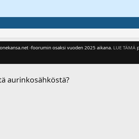
 Konekansa.net -foorumin osaksi vuoden 2025 aikana.
LUE TÄMÄ
p
ä aurinkosähköstä?