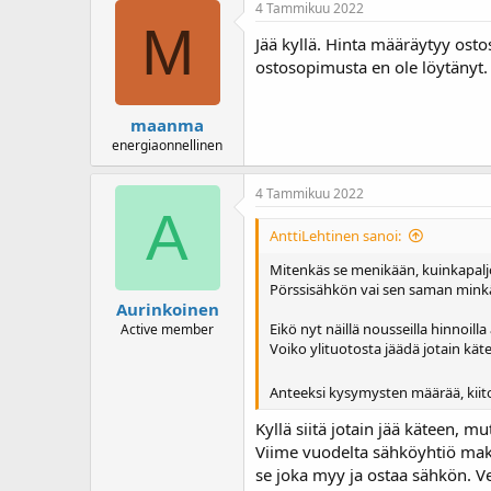
4 Tammikuu 2022
M
Jää kyllä. Hinta määräytyy osto
ostosopimusta en ole löytänyt. 
maanma
energiaonnellinen
4 Tammikuu 2022
A
AnttiLehtinen sanoi:
Mitenkäs se menikään, kuinkapal
Pörssisähkön vai sen saman mink
Aurinkoinen
Eikö nyt näillä nousseilla hinnoi
Active member
Voiko ylituotosta jäädä jotain kät
Anteeksi kysymysten määrää, kiito
Kyllä siitä jotain jää käteen, mu
Viime vuodelta sähköyhtiö makso
se joka myy ja ostaa sähkön. Ver