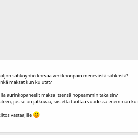
paljon sähköyhtiö korvaa verkkoonpäin menevästä sähköstä?
nkä maksat kun kulutat?
noilla aurinkopaneelit maksa itsensä nopeammin takaisin?
käteen, jos se on jatkuvaa, siis että tuottaa vuodessa enemmän kui
itos vastaajille