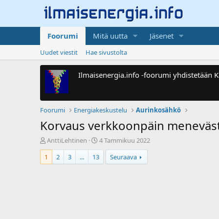
Foorumi
Mitä uutta
Jäsenet
Uudet viestit
Hae sivustolta
Ilmaisenergia.info -foorumi yhdistetään
Foorumi
Energiakeskustelu
Aurinkosähkö
Korvaus verkkoonpäin meneväst
V
A
AnttiLehtinen
4 Tammikuu 2022
i
l
1
2
3
...
13
Seuraava
e
o
s
i
t
t
i
u
k
s
e
p
t
ä