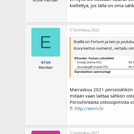
Active member
kiellettyä, jos tällä on oma sä
5 Tammikuu 2022
E
Itsellä on Fortum ja tein jo joulu
Kuva kertoo numerot, vertailu vii
eros
Member
Marraskuu 2021 pörssisähkön kes
mitään vaan laittaa sähkön ost
Pörssihintasta ostosopimista v
T:
http://eerin.fi/
5 Tammikuu 2022