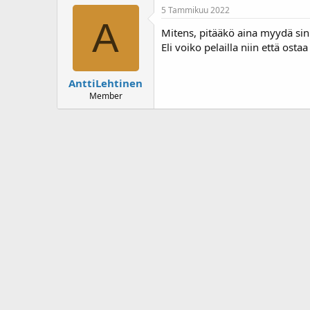
5 Tammikuu 2022
A
Mitens, pitääkö aina myydä si
Eli voiko pelailla niin että ost
AnttiLehtinen
Member