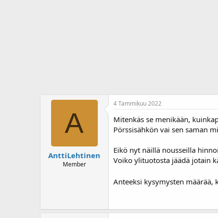
j
i
u
v
n
ä
a
m
l
ä
o
ä
i
r
t
ä
t
a
j
a
4 Tammikuu 2022
A
Mitenkäs se menikään, kuinka
Pörssisähkön vai sen saman mi
Eikö nyt näillä nousseilla hin
AnttiLehtinen
Voiko ylituotosta jäädä jotain 
Member
Anteeksi kysymysten määrää, ki