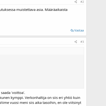
#2
lutuksessa muistettava asia. Määräaikaista
Vastaa
#3
 saada 'voittoa'.
okunen kymppi. Verkonhaltija on siis eri yhtiö kuin
iime vuosi meni siis aika tasoihin, en ole viitsinyt