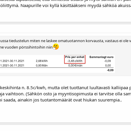
hköliittymä. Naapurille voi kyllä käsittääkseni myydä sähköä akuiss
kuussa tiedustelun miten ne laskee omatuotannon korvausta, vastaus ei ole vi
me vuoden pörssihintoihin niin
kihinta n. 8.5c/kwh, mutta olet tuottanut luultavasti kalliipaa 
aja vaihtoon. (Sähkön osto ja myyntisopimusta ei tarvitse olla sa
oi saada, ainakin jos tuotantomäärät ovat hiukan suurempia..