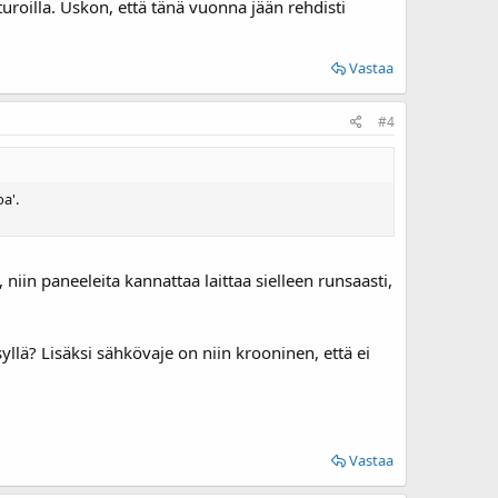
uroilla. Uskon, että tänä vuonna jään rehdisti
Vastaa
#4
oa'.
 niin paneeleita kannattaa laittaa sielleen runsaasti,
yllä? Lisäksi sähkövaje on niin krooninen, että ei
Vastaa