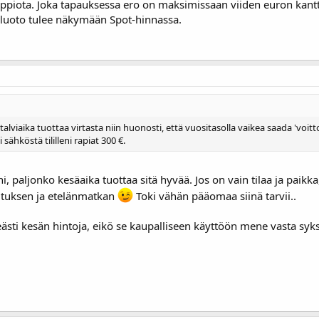
tappiota. Joka tapauksessa ero on maksimissaan viiden euron kantt
kiluoto tulee näkymään Spot-hinnassa.
 talviaika tuottaa virtasta niin huonosti, että vuositasolla vaikea saada 'voitt
ähköstä tililleni rapiat 300 €.
 paljonko kesäaika tuottaa sitä hyvää. Jos on vain tilaa ja paikka,
lutuksen ja etelänmatkan
Toki vähän pääomaa siinä tarvii..
eästi kesän hintoja, eikö se kaupalliseen käyttöön mene vasta syks