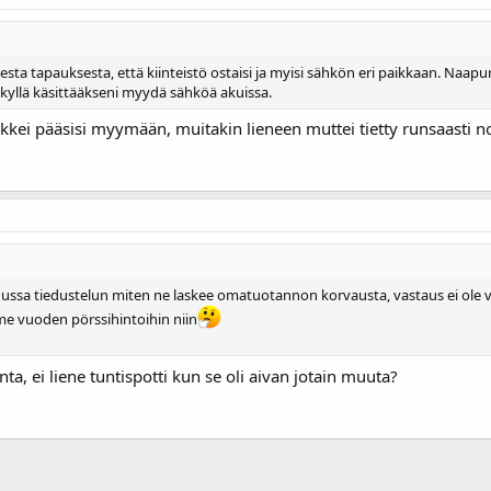
sesta tapauksesta, että kiinteistö ostaisi ja myisi sähkön eri paikkaan. Naapur
 kyllä käsittääkseni myydä sähköä akuissa.
kkei pääsisi myymään, muitakin lieneen muttei tietty runsaasti no
kuussa tiedustelun miten ne laskee omatuotannon korvausta, vastaus ei ole vi
me vuoden pörssihintoihin niin
, ei liene tuntispotti kun se oli aivan jotain muuta?