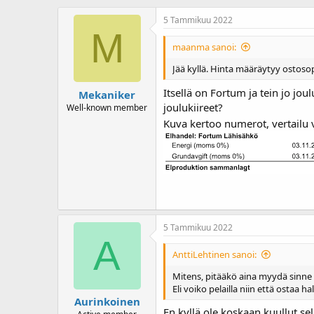
5 Tammikuu 2022
M
maanma sanoi:
Jää kyllä. Hinta määräytyy ostoso
Itsellä on Fortum ja tein jo jo
Mekaniker
joulukiireet?
Well-known member
Kuva kertoo numerot, vertailu 
5 Tammikuu 2022
A
AnttiLehtinen sanoi:
Mitens, pitääkö aina myydä sinne
Eli voiko pelailla niin että ostaa h
Aurinkoinen
En kyllä ole koskaan kuullut se