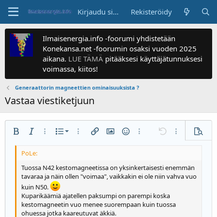
Kirjaudu sisään
Rekisteröidy
Ilmaisenergia.info -foorumi yhdistetään
Konekansa.net -foorumin osaksi vuoden 2025
aikana.
LUE TÄMÄ
pitääksesi käyttäjätunnuksesi
voimassa, kiitos!
Generaattorin magneettien ominaisuuksista ?
Vastaa viestiketjuun
Numeroitu luettelo
Lihavoitu
Kursivoitu
Enemmän valintoja...
Luettelo
Enemmän valintoja...
Lisää linkki
Lisää kuva
Hymiöt
Enemmän valintoja...
Kumoa
Enemmän valin
Esikats
Luettelo
Tasaa vasemmalle
9
Normal
Tallenna luonnos
Arial
Fonttikoko
Tasaus
Siteeraa
Tee uudelleen
Media
BB-koodi päällä/pois
Tekstin väri
Kappalemuoto
Lisää taulukko
Poista muotoilu
Kirjasinperhe
Lisää vaakaviiva
Luonnokset
Yliviivaa
Spoileri
Alleviivaa
Koodi
Koodi samalle riville
Spoileri samalle riville
Suurenna sisennystä
10
Poista luonnos
Keskitä
Otsake 1
Book Antiqua
Tuossa N42 kestomagneetissa on yksinkertaisesti enemmän
tavaraa ja näin ollen "voimaa", vaikkakin ei ole niin vahva vuo
Pienennä sisennystä
12
Courier New
Tasaa oikealle
kuin N50.
Otsake 2
15
Georgia
Kuparikäämiä ajatellen paksumpi on parempi koska
Tasaa teksti
kestomagneetin vuo menee suorempaan kuin tuossa
Otsake 3
18
Tahoma
ohuessa jotka kaareutuvat äkkiä.