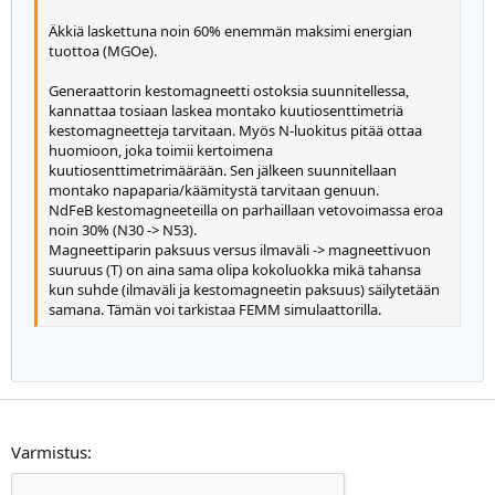
22
Times New Roman
Äkkiä laskettuna noin 60% enemmän maksimi energian
26
tuottoa (MGOe).
Trebuchet MS
Verdana
Generaattorin kestomagneetti ostoksia suunnitellessa,
kannattaa tosiaan laskea montako kuutiosenttimetriä
kestomagneetteja tarvitaan. Myös N-luokitus pitää ottaa
huomioon, joka toimii kertoimena
kuutiosenttimetrimäärään. Sen jälkeen suunnitellaan
montako napaparia/käämitystä tarvitaan genuun.
NdFeB kestomagneeteilla on parhaillaan vetovoimassa eroa
noin 30% (N30 -> N53).
Magneettiparin paksuus versus ilmaväli -> magneettivuon
suuruus (T) on aina sama olipa kokoluokka mikä tahansa
kun suhde (ilmaväli ja kestomagneetin paksuus) säilytetään
samana. Tämän voi tarkistaa FEMM simulaattorilla.
Varmistus