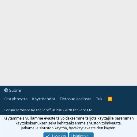
Suomi
Ota yhteyttä
Käyttöehdot
Tietosuojaseloste
Tuki
R
S
S
®
Forum software by XenForo
© 2010-2020 XenForo Ltd.
Käytämme sivuillamme evästeitä voidaksemme tarjota käyttäjille paremman
käyttökokemuksen sekä kehittääksemme sivuston toimivuutta.
Jatkamalla sivuston käyttöä, hyväksyt evästeiden käytön.
Hyväksy
Lisätietoja...