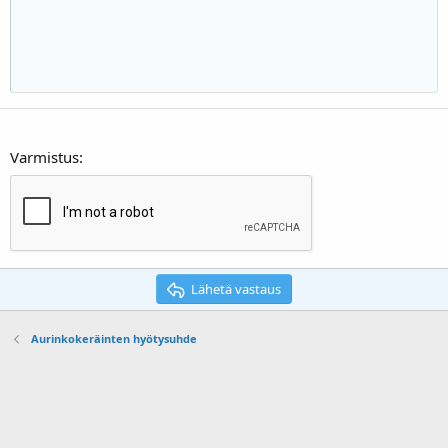
22
Times New Roman
26
Trebuchet MS
Verdana
Varmistus
Lähetä vastaus
Aurinkokeräinten hyötysuhde