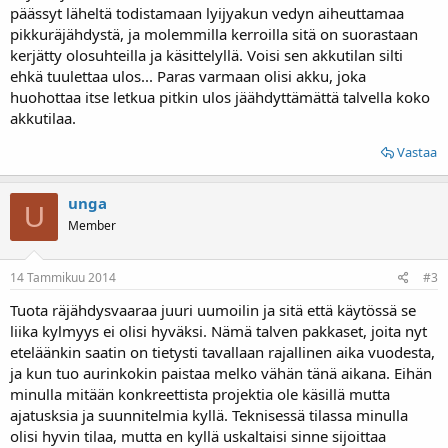
päässyt läheltä todistamaan lyijyakun vedyn aiheuttamaa
pikkuräjähdystä, ja molemmilla kerroilla sitä on suorastaan
kerjätty olosuhteilla ja käsittelyllä. Voisi sen akkutilan silti
ehkä tuulettaa ulos... Paras varmaan olisi akku, joka
huohottaa itse letkua pitkin ulos jäähdyttämättä talvella koko
akkutilaa.
Vastaa
unga
U
Member
14 Tammikuu 2014
#3
Tuota räjähdysvaaraa juuri uumoilin ja sitä että käytössä se
liika kylmyys ei olisi hyväksi. Nämä talven pakkaset, joita nyt
eteläänkin saatin on tietysti tavallaan rajallinen aika vuodesta,
ja kun tuo aurinkokin paistaa melko vähän tänä aikana. Eihän
minulla mitään konkreettista projektia ole käsillä mutta
ajatusksia ja suunnitelmia kyllä. Teknisessä tilassa minulla
olisi hyvin tilaa, mutta en kyllä uskaltaisi sinne sijoittaa