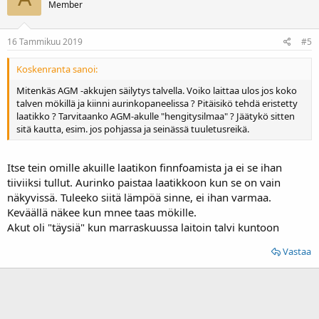
Member
16 Tammikuu 2019
#5
Koskenranta sanoi:
Mitenkäs AGM -akkujen säilytys talvella. Voiko laittaa ulos jos koko
talven mökillä ja kiinni aurinkopaneelissa ? Pitäisikö tehdä eristetty
laatikko ? Tarvitaanko AGM-akulle "hengitysilmaa" ? Jäätykö sitten
sitä kautta, esim. jos pohjassa ja seinässä tuuletusreikä.
Itse tein omille akuille laatikon finnfoamista ja ei se ihan
tiiviiksi tullut. Aurinko paistaa laatikkoon kun se on vain
näkyvissä. Tuleeko siitä lämpöä sinne, ei ihan varmaa.
Keväällä näkee kun mnee taas mökille.
Akut oli "täysiä" kun marraskuussa laitoin talvi kuntoon
Vastaa