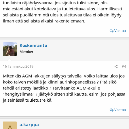
tuollaista räjähdysvaaraa. Jos sijoitus tulisi sinne, olisi
mielestäni akut koteloitava ja tuuletettava ulos. Harmillisesti
sellaista puolilämmintä ulos tuulettuvaa tilaa ei oikein löydy
ilman että sellaista alkaisi rakentelemaan.
Vastaa
Koskenranta
Member
16 Tammikuu 2019
#4
Mitenkäs AGM -akkujen säilytys talvella. Voiko laittaa ulos jos
koko talven mökillä ja kiinni aurinkopaneelissa ? Pitäisikö
tehdä eristetty laatikko ? Tarvitaanko AGM-akulle
"hengitysilmaa" ? Jäätykö sitten sitä kautta, esim. jos pohjassa
ja seinässä tuuletusreikä.
Vastaa
a.karppa
A