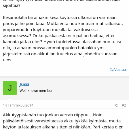
sijoittaa?
Kesämökillä tai ainakin kesä käytössä ulkona on varmaan
paras ja helpoin tapa. Mutta entä nuo kiinteämmät ratkaisut,
ympärivuoden käyttöön mökillä tai vakituisessa
asumuksessa? Onko pakkasesta niin paljon haittaa, ettei
kannata jättää ulos? Hyvin tuuletetussa tilassahan nuo tulisi
olla, ja ainakin noissa ammattipuolen hätäakku ym.
järjestelmissä on akkutilan tuuletus aina johdettu suoraan
ulos.
Vastaa
Jussi
J
Well-known member
14 Tammikuu 2014
#2
Akkutyypistähän tuo jonkun verran riippuu... Noin
pääsääntöisesti varastoitaessa akku tykkää kylmästä, mutta
käytön ja latauksen aikana sitten ei niinkään. Pari kertaa olen