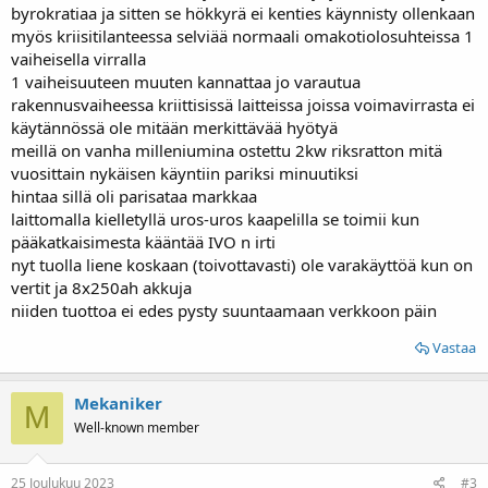
byrokratiaa ja sitten se hökkyrä ei kenties käynnisty ollenkaan
myös kriisitilanteessa selviää normaali omakotiolosuhteissa 1
vaiheisella virralla
1 vaiheisuuteen muuten kannattaa jo varautua
rakennusvaiheessa kriittisissä laitteissa joissa voimavirrasta ei
käytännössä ole mitään merkittävää hyötyä
meillä on vanha milleniumina ostettu 2kw riksratton mitä
vuosittain nykäisen käyntiin pariksi minuutiksi
hintaa sillä oli parisataa markkaa
laittomalla kielletyllä uros-uros kaapelilla se toimii kun
pääkatkaisimesta kääntää IVO n irti
nyt tuolla liene koskaan (toivottavasti) ole varakäyttöä kun on
vertit ja 8x250ah akkuja
niiden tuottoa ei edes pysty suuntaamaan verkkoon päin
Vastaa
Mekaniker
M
Well-known member
25 Joulukuu 2023
#3