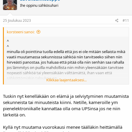
Ihe oppinu sähkösuhari
25 Joulukuu 2023
#11
korsteeni sanoi:
^
^
minulla oli pointtina tuolla edellä että jos ei ole mitään sellaista mikä
vaatii muutamassa sekunnisssa sähköä niin tarvitseeko siihen niin
hirveästi panostaa. jos haluaa että pitää olla niin senhän saa rahalla
jos lämmitys on puilla mahdollista niin mihin yleensäkään tarvitsee
nopeasti sähköä tai yleensäkään välttämättä, ihan vaan että
sähköttömiäkin talouksia on
Klikkaa laajentaaksesi...
ihan meillä menee muutama tunti ilman agreja/akkuja mitään eikä
tee tiukkaakaan vaikka päivän ollaan ilman vettä
täällä ekana tulee kiertovesipumppu, ei tule lämpöä, siihen on jo
Tuskin nyt kenelläkään on elämä ja selviytyminen muutamista
aiemmin ollut pikku vertti ja akut, kertaakaan ei ole tarvinnut
sekunneista tai minuuteista kiinni. Netille, kameroille ym
oikeasti
pienelektroniikalle kannattaa olla oma UPSinsa jos ne niin
en juo vettä joten ei haittaa jos ei kaivosta tule mutta sekin pyörii
tärkeitä on.
kun yksivaiheinen sillä pikku vertillä jos olisi tarve
sitten kun menee se vuorausi alkaa pakastimet vaatia sähköä jne
pidän todella epätodennäköisenä yli vuorokauden katkoa
Kyllä nyt muutama vuorokausi menee täälläkin heittämällä
sitten aletaan lypsää akuista hyvin maltillisesti jos katastrofi tulee