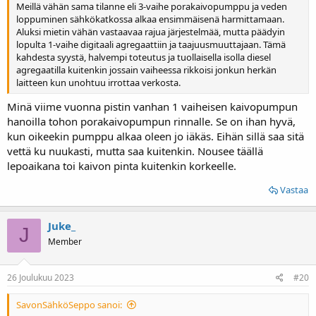
Meillä vähän sama tilanne eli 3-vaihe porakaivopumppu ja veden
loppuminen sähkökatkossa alkaa ensimmäisenä harmittamaan.
Aluksi mietin vähän vastaavaa rajua järjestelmää, mutta päädyin
lopulta 1-vaihe digitaali agregaattiin ja taajuusmuuttajaan. Tämä
kahdesta syystä, halvempi toteutus ja tuollaisella isolla diesel
agregaatilla kuitenkin jossain vaiheessa rikkoisi jonkun herkän
laitteen kun unohtuu irrottaa verkosta.
Minä viime vuonna pistin vanhan 1 vaiheisen kaivopumpun
hanoilla tohon porakaivopumpun rinnalle. Se on ihan hyvä,
kun oikeekin pumppu alkaa oleen jo iäkäs. Eihän sillä saa sitä
vettä ku nuukasti, mutta saa kuitenkin. Nousee täällä
lepoaikana toi kaivon pinta kuitenkin korkeelle.
Vastaa
Juke_
J
Member
26 Joulukuu 2023
#20
SavonSähköSeppo sanoi: