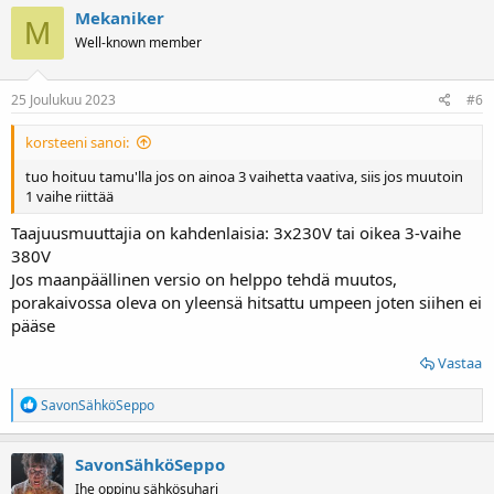
Mekaniker
M
Well-known member
25 Joulukuu 2023
#6
korsteeni sanoi:
tuo hoituu tamu'lla jos on ainoa 3 vaihetta vaativa, siis jos muutoin
1 vaihe riittää
Taajuusmuuttajia on kahdenlaisia: 3x230V tai oikea 3-vaihe
380V
Jos maanpäällinen versio on helppo tehdä muutos,
porakaivossa oleva on yleensä hitsattu umpeen joten siihen ei
pääse
Vastaa
R
SavonSähköSeppo
e
a
k
SavonSähköSeppo
t
Ihe oppinu sähkösuhari
i