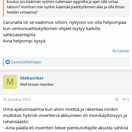
kuuluu jos käännän syötön tulemaan aggrelta ja ajan sillä virtaa
taloon? Voinhan mie nytkin kääntää päätkytkimen alas ja olla ilman
heidän virtaansa?
Carunalla oli se vaatimus silloin, nykyisin voi olla helpompaa
kun verkonvaihtokytkimen ohjeet löytyy kaikilla
sähköasentajilla
Aina helpompi kysyä
Vastaa
R
SavonSähköSeppo
e
a
k
Mekaniker
M
t
Well-known member
i
o
t
:
25 Joulukuu 2023
#13
Oma ajatusmaailma kun aloin miettiä ja rakentaa niinkin
mutkikas hybridi-invertteriä akkuineen oli monikäyttöisyys ja
rahansäästö:
- Aina päällä eli invertteri tekee pienkuluttajille akuista sähköä