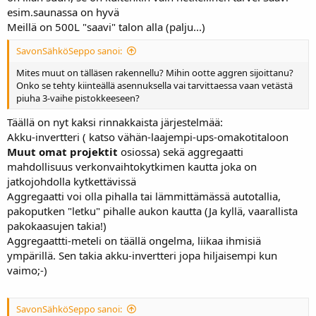
esim.saunassa on hyvä
Meillä on 500L "saavi" talon alla (palju...)
SavonSähköSeppo sanoi:
Mites muut on tälläsen rakennellu? Mihin ootte aggren sijoittanu?
Onko se tehty kiinteällä asennuksella vai tarvittaessa vaan vetästä
piuha 3-vaihe pistokkeeseen?
Täällä on nyt kaksi rinnakkaista järjestelmää:
Akku-invertteri ( katso vähän-laajempi-ups-omakotitaloon
Muut omat projektit
osiossa) sekä aggregaatti
mahdollisuus verkonvaihtokytkimen kautta joka on
jatkojohdolla kytkettävissä
Aggregaatti voi olla pihalla tai lämmittämässä autotallia,
pakoputken "letku" pihalle aukon kautta (Ja kyllä, vaarallista
pakokaasujen takia!)
Aggregaattti-meteli on täällä ongelma, liikaa ihmisiä
ympärillä. Sen takia akku-invertteri jopa hiljaisempi kun
vaimo;-)
SavonSähköSeppo sanoi: