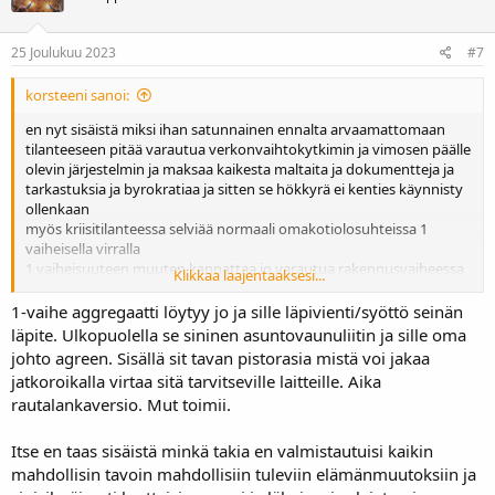
o
t
:
25 Joulukuu 2023
#7
korsteeni sanoi:
en nyt sisäistä miksi ihan satunnainen ennalta arvaamattomaan
tilanteeseen pitää varautua verkonvaihtokytkimin ja vimosen päälle
olevin järjestelmin ja maksaa kaikesta maltaita ja dokumentteja ja
tarkastuksia ja byrokratiaa ja sitten se hökkyrä ei kenties käynnisty
ollenkaan
myös kriisitilanteessa selviää normaali omakotiolosuhteissa 1
vaiheisella virralla
1 vaiheisuuteen muuten kannattaa jo varautua rakennusvaiheessa
Klikkaa laajentaaksesi...
kriittisissä laitteissa joissa voimavirrasta ei käytännössä ole mitään
merkittävää hyötyä
1-vaihe aggregaatti löytyy jo ja sille läpivienti/syöttö seinän
meillä on vanha milleniumina ostettu 2kw riksratton mitä vuosittain
läpite. Ulkopuolella se sininen asuntovaunuliitin ja sille oma
nykäisen käyntiin pariksi minuutiksi
johto agreen. Sisällä sit tavan pistorasia mistä voi jakaa
hintaa sillä oli parisataa markkaa
jatkoroikalla virtaa sitä tarvitseville laitteille. Aika
laittomalla kielletyllä uros-uros kaapelilla se toimii kun
rautalankaversio. Mut toimii.
pääkatkaisimesta kääntää IVO n irti
nyt tuolla liene koskaan (toivottavasti) ole varakäyttöä kun on vertit
ja 8x250ah akkuja
Itse en taas sisäistä minkä takia en valmistautuisi kaikin
niiden tuottoa ei edes pysty suuntaamaan verkkoon päin
mahdollisin tavoin mahdollisiin tuleviin elämänmuutoksiin ja