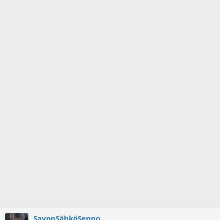
SavonSähköSeppo