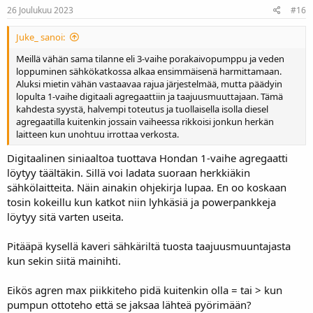
26 Joulukuu 2023
#16
Juke_ sanoi:
Meillä vähän sama tilanne eli 3-vaihe porakaivopumppu ja veden
loppuminen sähkökatkossa alkaa ensimmäisenä harmittamaan.
Aluksi mietin vähän vastaavaa rajua järjestelmää, mutta päädyin
lopulta 1-vaihe digitaali agregaattiin ja taajuusmuuttajaan. Tämä
kahdesta syystä, halvempi toteutus ja tuollaisella isolla diesel
agregaatilla kuitenkin jossain vaiheessa rikkoisi jonkun herkän
laitteen kun unohtuu irrottaa verkosta.
Digitaalinen siniaaltoa tuottava Hondan 1-vaihe agregaatti
löytyy täältäkin. Sillä voi ladata suoraan herkkiäkin
sähkölaitteita. Näin ainakin ohjekirja lupaa. En oo koskaan
tosin kokeillu kun katkot niin lyhkäsiä ja powerpankkeja
löytyy sitä varten useita.
Pitääpä kysellä kaveri sähkäriltä tuosta taajuusmuuntajasta
kun sekin siitä mainihti.
Eikös agren max piikkiteho pidä kuitenkin olla = tai > kun
pumpun ottoteho että se jaksaa lähteä pyörimään?