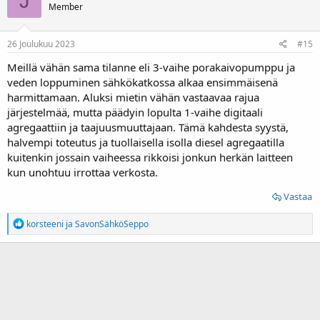
J
Member
26 Joulukuu 2023
#15
Meillä vähän sama tilanne eli 3-vaihe porakaivopumppu ja
veden loppuminen sähkökatkossa alkaa ensimmäisenä
harmittamaan. Aluksi mietin vähän vastaavaa rajua
järjestelmää, mutta päädyin lopulta 1-vaihe digitaali
agregaattiin ja taajuusmuuttajaan. Tämä kahdesta syystä,
halvempi toteutus ja tuollaisella isolla diesel agregaatilla
kuitenkin jossain vaiheessa rikkoisi jonkun herkän laitteen
kun unohtuu irrottaa verkosta.
Vastaa
R
korsteeni
ja
SavonSähköSeppo
e
a
k
t
i
o
t
: