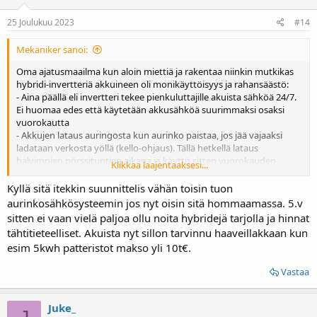
t
:
25 Joulukuu 2023
#14
Mekaniker sanoi:
Oma ajatusmaailma kun aloin miettiä ja rakentaa niinkin mutkikas
hybridi-invertteriä akkuineen oli monikäyttöisyys ja rahansäästö:
- Aina päällä eli invertteri tekee pienkuluttajille akuista sähköä 24/7.
Ei huomaa edes että käytetään akkusähköä suurimmaksi osaksi
vuorokautta
- Akkujen lataus auringosta kun aurinko paistaa, jos jää vajaaksi
ladataan verkosta yöllä (kello-ohjaus). Tällä hetkellä lataus
halvimpien pörssituntien aikana ja käyttö sitten vuorokauden
Klikkaa laajentaaksesi...
aikana. Hinta öisin alle 4cnt/kWh ja päivisin reippaasti kalliimpi
sähkö
Kyllä sitä itekkin suunnittelis vähän toisin tuon
- LFP-akut sietää hyvin jatkuvaa pientä kuormaa ja kerran
aurinkosähkösysteemin jos nyt oisin sitä hommaamassa. 5.v
vuorokaudessa verkosta lataus-sykli, auringosta tulevan sähkön
sitten ei vaan vielä paljoa ollu noita hybridejä tarjolla ja hinnat
lisäksi (ostosähkön osuus vähenee tammikuusta??)
tähtitieteelliset. Akuista nyt sillon tarvinnu haaveillakkaan kun
esim 5kwh patteristot makso yli 10t€.
Hyötysuhde on plussalla ellei ota laitteiston kustannus laskelmaan,
kulutettu sähkö nyt 1049kWh ja ostettu 395kWh
Vastaa
Erotus rahassa on toinen juttu, sitä en tiedä miten laskea edes
Juke_