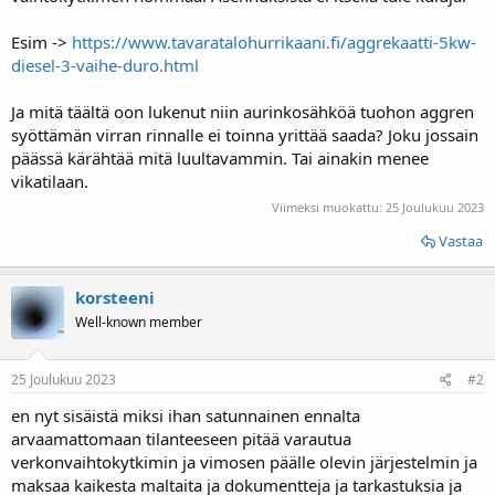
Esim ->
https://www.tavaratalohurrikaani.fi/aggrekaatti-5kw-
diesel-3-vaihe-duro.html
Ja mitä täältä oon lukenut niin aurinkosähköä tuohon aggren
syöttämän virran rinnalle ei toinna yrittää saada? Joku jossain
päässä kärähtää mitä luultavammin. Tai ainakin menee
vikatilaan.
Viimeksi muokattu:
25 Joulukuu 2023
Vastaa
korsteeni
Well-known member
25 Joulukuu 2023
#2
en nyt sisäistä miksi ihan satunnainen ennalta
arvaamattomaan tilanteeseen pitää varautua
verkonvaihtokytkimin ja vimosen päälle olevin järjestelmin ja
maksaa kaikesta maltaita ja dokumentteja ja tarkastuksia ja