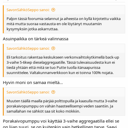
SavonSähköSeppo sanoi:
Paljon tässä foorumia selannut ja aiheesta on kyllä kirjotettu vaikka
mitä mutta suoraa vastausta en ole löytänyt muutamiin
kysymyksiin jotka askarruttaa.
Asuinpaikka on tärkeä valinnassa
SavonSähköSeppo sanoi:
Eli tarkoitus rakentaa keskukseen verkonvaihtokytkimellä back-up
3-vaihe 5-6kwp dieselaggregaatille. Tässä tulevaisuudesta kun ei
tiedä yhtään että mitä se tuo Putte tuolla itänaapurissa
suunnittelee. Valtakunnanverkkoon kun ei toinna 100% nojata.
Hyvin moni on samaa mieltä...
SavonSähköSeppo sanoi:
Muuten täällä maalla pärjää polttopuilla ja kaasulla mutta 3-vaihe
porakaivopumppu on vähän haasteellisempi veden saantiin. Ja
samallahan ne sähköt saa sit koko mökkiin.
Porakaivopumppu voi käyttää 3-vaihe aggregaatilla ellei se
on liian suuri, se on kuitenkin vain hetkellinen tarve. Saavi