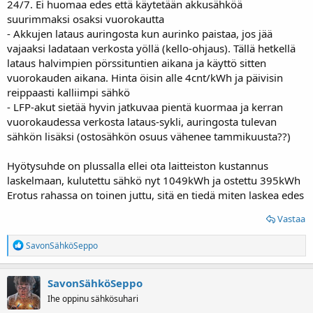
24/7. Ei huomaa edes että käytetään akkusähköä
suurimmaksi osaksi vuorokautta
- Akkujen lataus auringosta kun aurinko paistaa, jos jää
vajaaksi ladataan verkosta yöllä (kello-ohjaus). Tällä hetkellä
lataus halvimpien pörssituntien aikana ja käyttö sitten
vuorokauden aikana. Hinta öisin alle 4cnt/kWh ja päivisin
reippaasti kalliimpi sähkö
- LFP-akut sietää hyvin jatkuvaa pientä kuormaa ja kerran
vuorokaudessa verkosta lataus-sykli, auringosta tulevan
sähkön lisäksi (ostosähkön osuus vähenee tammikuusta??)
Hyötysuhde on plussalla ellei ota laitteiston kustannus
laskelmaan, kulutettu sähkö nyt 1049kWh ja ostettu 395kWh
Erotus rahassa on toinen juttu, sitä en tiedä miten laskea edes
Vastaa
R
SavonSähköSeppo
e
a
k
SavonSähköSeppo
t
Ihe oppinu sähkösuhari
i
o