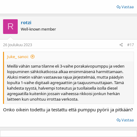
Vastaa
rotzi
R
Well-known member
26 Joulukuu 2023
#17
Juke_ sanoi:
Meillä vähän sama tilanne eli 3-vaihe porakaivopumppu ja veden
loppuminen sähkökatkossa alkaa ensimmäisenä harmittamaan.
Aluksi mietin vähän vastaavaa rajua järjestelmää, mutta päädyin
lopulta 1-vaihe digitaali agregaattiin ja taajuusmuuttajaan. Tämä
kahdesta syystä, halvempi toteutus ja tuollaisella isolla diesel
agregaatilla kuitenkin jossain vaiheessa rikkoisi jonkun herkän
laitteen kun unohtuu irrottaa verkosta.
Onko oikein todettu ja testattu että pumppu pyörii ja pitkään?
Vastaa