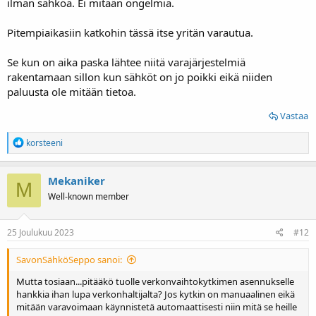
ilman sähköä. Ei mitään ongelmia.
varautumisemme on aivan överiä, kaikki harrastuksen puitteissa, ei
ehkä mitään järkeä
Pitempiaikasiin katkohin tässä itse yritän varautua.
Se kun on aika paska lähtee niitä varajärjestelmiä
rakentamaan sillon kun sähköt on jo poikki eikä niiden
paluusta ole mitään tietoa.
Vastaa
R
korsteeni
e
a
k
Mekaniker
M
t
Well-known member
i
o
t
:
25 Joulukuu 2023
#12
SavonSähköSeppo sanoi:
Mutta tosiaan...pitääkö tuolle verkonvaihtokytkimen asennukselle
hankkia ihan lupa verkonhaltijalta? Jos kytkin on manuaalinen eikä
mitään varavoimaan käynnistetä automaattisesti niin mitä se heille