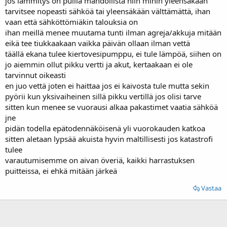
jos lämmitys on puilla mahdollista niin mihin yleensäkään
tarvitsee nopeasti sähköä tai yleensäkään välttämättä, ihan
vaan että sähköttömiäkin talouksia on
ihan meillä menee muutama tunti ilman agreja/akkuja mitään
eikä tee tiukkaakaan vaikka päivän ollaan ilman vettä
täällä ekana tulee kiertovesipumppu, ei tule lämpöä, siihen on
jo aiemmin ollut pikku vertti ja akut, kertaakaan ei ole
tarvinnut oikeasti
en juo vettä joten ei haittaa jos ei kaivosta tule mutta sekin
pyörii kun yksivaiheinen sillä pikku vertillä jos olisi tarve
sitten kun menee se vuorausi alkaa pakastimet vaatia sähköä
jne
pidän todella epätodennäköisenä yli vuorokauden katkoa
sitten aletaan lypsää akuista hyvin maltillisesti jos katastrofi
tulee
varautumisemme on aivan överiä, kaikki harrastuksen
puitteissa, ei ehkä mitään järkeä
Vastaa