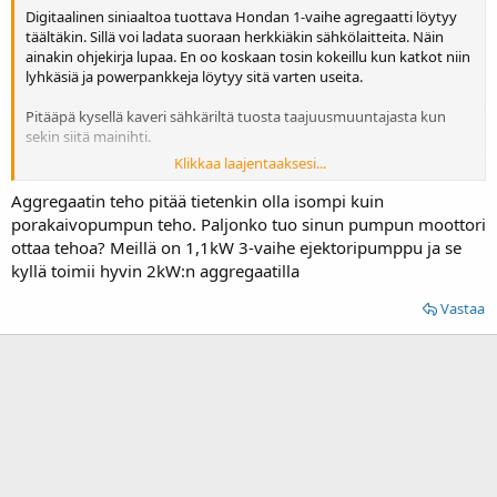
Digitaalinen siniaaltoa tuottava Hondan 1-vaihe agregaatti löytyy
täältäkin. Sillä voi ladata suoraan herkkiäkin sähkölaitteita. Näin
ainakin ohjekirja lupaa. En oo koskaan tosin kokeillu kun katkot niin
lyhkäsiä ja powerpankkeja löytyy sitä varten useita.
Pitääpä kysellä kaveri sähkäriltä tuosta taajuusmuuntajasta kun
sekin siitä mainihti.
Klikkaa laajentaaksesi...
Eikös agren max piikkiteho pidä kuitenkin olla = tai > kun pumpun
ottoteho että se jaksaa lähteä pyörimään?
Aggregaatin teho pitää tietenkin olla isompi kuin
porakaivopumpun teho. Paljonko tuo sinun pumpun moottori
ottaa tehoa? Meillä on 1,1kW 3-vaihe ejektoripumppu ja se
kyllä toimii hyvin 2kW:n aggregaatilla
Vastaa