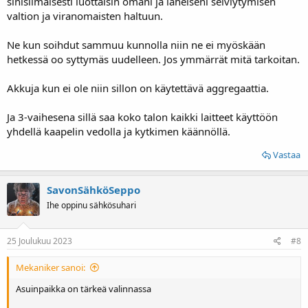
sinisilmäisesti luottaisin omani ja läheiseni selviytymisen
valtion ja viranomaisten haltuun.
Ne kun soihdut sammuu kunnolla niin ne ei myöskään
hetkessä oo syttymäs uudelleen. Jos ymmärrät mitä tarkoitan.
Akkuja kun ei ole niin sillon on käytettävä aggregaattia.
Ja 3-vaihesena sillä saa koko talon kaikki laitteet käyttöön
yhdellä kaapelin vedolla ja kytkimen käännöllä.
Vastaa
SavonSähköSeppo
Ihe oppinu sähkösuhari
25 Joulukuu 2023
#8
Mekaniker sanoi:
Asuinpaikka on tärkeä valinnassa