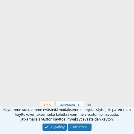
Last
1 / 6
Seuraava
Käytämme sivuillamme evästeitä voidaksemme tarjota käyttäjille paremman
käyttökokemuksen sekä kehittääksemme sivuston toimivuutta.
Jatkamalla sivuston käyttöä, hyväksyt evästeiden käytön.
Numeroitu luettelo
Hyväksy
Lisätietoja...
Lihavoitu
Kursivoitu
Enemmän valintoja...
Luettelo
Enemmän valintoja...
Lisää linkki
Lisää kuva
Hymiöt
Enemmän valintoja...
Kumoa
Enemmän valin
Esikats