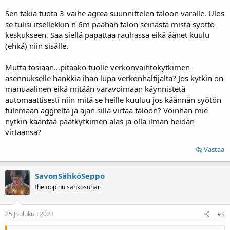
Helpoiten pääsee jos jakaa kahteen alueeseen:
Sen takia tuota 3-vaihe agrea suunnittelen taloon varalle. Ulos
- 24/7 päällä olevat kuluttajat, esim jääkaappi/pakastin/
tietotekniikka/ valaistus. Ne selviävät hyvin akuilla ja akut latautuu
se tulisi itsellekkin n 6m päähän talon seinästä mistä syöttö
auringosta/ aggregaatista/verkosta jopa yhtaikaa. Hybridi-
keskukseen. Saa siellä papattaa rauhassa eikä äänet kuulu
invertteri hoitaa verkonsiirron mallikkaasti tarvittaessa, sitä ei edes
(ehkä) niin sisälle.
huomaa
Mutta tosiaan...pitääkö tuolle verkonvaihtokytkimen
- Suuritehoiset kuluttajat joiden käyttöaika on lyhyt, liesi/
asennukselle hankkia ihan lupa verkonhaltijalta? Jos kytkin on
vesipumppu. On helpompi aggregaatista, sen kokoinen invertteri
on todella kallis investointi
manuaalinen eikä mitään varavoimaan käynnistetä
automaattisesti niin mitä se heille kuuluu jos käännän syötön
tulemaan aggrelta ja ajan sillä virtaa taloon? Voinhan mie
nytkin kääntää päätkytkimen alas ja olla ilman heidän
virtaansa?
Vastaa
SavonSähköSeppo
Ihe oppinu sähkösuhari
25 Joulukuu 2023
#9