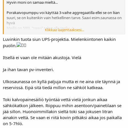
Hyvin moni on samaa mieltä...
Porakaivopumppu voi käyttää 3-vaihe aggregaatilla ellei se on liian
suuri, se on kuitenkin vain hetkellinen tarve. Saavi esim.saunassa on
hyvä
Meillä on 500L "saavi" talon alla (palju...)
Klikkaa laajentaaksesi...
Täällä on nyt kaksi rinnakkaista järjestelmää:
Luvinkin tuota siun UPS-projektia. Mielenkiintonen kaikin
Akku-invertteri ( katso vähän-laajempi-ups-omakotitaloon
Muut
puolin.
omat projektit
osiossa) sekä aggregaatti mahdollisuus
verkonvaihtokytkimen kautta joka on jatkojohdolla kytkettävissä
Itsellä ei vaan ole mitään akustoja. Vielä
Aggregaatti voi olla pihalla tai lämmittämässä autotallia,
pakoputken "letku" pihalle aukon kautta (Ja kyllä, vaarallista
pakokaasujen takia!)
Ja ihan tavan pv-inventeri.
Aggregaattti-meteli on täällä ongelma, liikaa ihmisiä ympärillä. Sen
takia akku-invertteri jopa hiljaisempi kun vaimo;-)
Ulkosaunassa on kyllä paljuja mutta ei ne aina ole täynnä ja
reservissä. Eipä sitä tiedä millon ne sähköt katkeaa.
Manuaalisesti, automaattinen kytkentä vaatii ylläpitoa
Toki kalvopainesäiliö työntää vettä vielä jonkun aikaa
Sähköyhtiöltä pitää saada lupa mutta se tulee automaattisesti jos
sähkökatkon jälkeen. Riippuu mihin asentoon/painetilaan se
virallinen sähköliike sen kytkee, automaattinen verkonvaihto
jää sillon. Huonoimmillakin sieltä toki saa jokusen litran
automaattikäynnisteisellä aggregaatilla on sitten paljon hankalampi
ainakin vettä. Se vaan ei riitä kovin pitkäksi aikaa jos paikalla
ainakin Carunan alueella
on 5-7hlö.