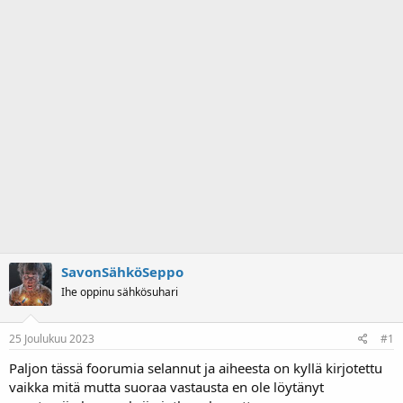
a
m
l
ä
o
ä
i
r
t
ä
t
a
j
a
SavonSähköSeppo
Ihe oppinu sähkösuhari
25 Joulukuu 2023
#1
Paljon tässä foorumia selannut ja aiheesta on kyllä kirjotettu
vaikka mitä mutta suoraa vastausta en ole löytänyt