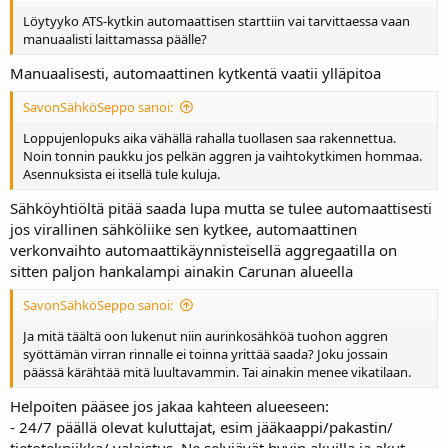
Löytyyko ATS-kytkin automaattisen starttiin vai tarvittaessa vaan
manuaalisti laittamassa päälle?
Manuaalisesti, automaattinen kytkentä vaatii ylläpitoa
SavonSähköSeppo sanoi:
Loppujenlopuks aika vähällä rahalla tuollasen saa rakennettua.
Noin tonnin paukku jos pelkän aggren ja vaihtokytkimen hommaa.
Asennuksista ei itsellä tule kuluja.
Sähköyhtiöltä pitää saada lupa mutta se tulee automaattisesti
jos virallinen sähköliike sen kytkee, automaattinen
verkonvaihto automaattikäynnisteisellä aggregaatilla on
sitten paljon hankalampi ainakin Carunan alueella
SavonSähköSeppo sanoi:
Ja mitä täältä oon lukenut niin aurinkosähköä tuohon aggren
syöttämän virran rinnalle ei toinna yrittää saada? Joku jossain
päässä kärähtää mitä luultavammin. Tai ainakin menee vikatilaan.
Helpoiten pääsee jos jakaa kahteen alueeseen:
- 24/7 päällä olevat kuluttajat, esim jääkaappi/pakastin/
tietotekniikka/ valaistus. Ne selviävät hyvin akuilla ja akut