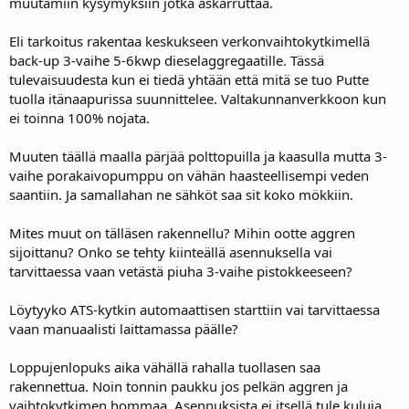
muutamiin kysymyksiin jotka askarruttaa.
Eli tarkoitus rakentaa keskukseen verkonvaihtokytkimellä
back-up 3-vaihe 5-6kwp dieselaggregaatille. Tässä
tulevaisuudesta kun ei tiedä yhtään että mitä se tuo Putte
tuolla itänaapurissa suunnittelee. Valtakunnanverkkoon kun
ei toinna 100% nojata.
Muuten täällä maalla pärjää polttopuilla ja kaasulla mutta 3-
vaihe porakaivopumppu on vähän haasteellisempi veden
saantiin. Ja samallahan ne sähköt saa sit koko mökkiin.
Mites muut on tälläsen rakennellu? Mihin ootte aggren
sijoittanu? Onko se tehty kiinteällä asennuksella vai
tarvittaessa vaan vetästä piuha 3-vaihe pistokkeeseen?
Löytyyko ATS-kytkin automaattisen starttiin vai tarvittaessa
vaan manuaalisti laittamassa päälle?
Loppujenlopuks aika vähällä rahalla tuollasen saa
rakennettua. Noin tonnin paukku jos pelkän aggren ja
vaihtokytkimen hommaa. Asennuksista ei itsellä tule kuluja.