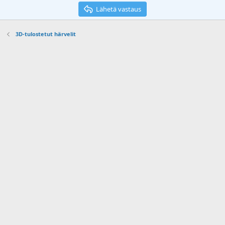
Lähetä vastaus
3D-tulostetut härvelit