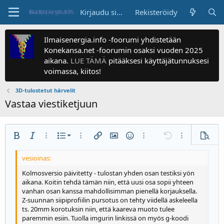
Kirjaudu sisään
Rekisteröidy
Ilmaisenergia.info -foorumi yhdistetään
Konekansa.net -foorumin osaksi vuoden 2025
aikana.
LUE TÄMÄ
pitääksesi käyttäjätunnuksesi
voimassa, kiitos!
3D-tulostetut härvelit
Vastaa viestiketjuun
Numeroitu luettelo
Lihavoitu
Kursivoitu
Enemmän valintoja...
Luettelo
Enemmän valintoja...
Lisää linkki
Lisää kuva
Hymiöt
Enemmän valintoja...
Kumoa
Enemmän valin
Esikats
Luettelo
Tasaa vasemmalle
9
Normal
Tallenna luonnos
Arial
Fonttikoko
Tasaus
Siteeraa
Tee uudelleen
Media
BB-koodi päällä/pois
Tekstin väri
Kappalemuoto
Lisää taulukko
Poista muotoilu
Kirjasinperhe
Lisää vaakaviiva
Luonnokset
Yliviivaa
Spoileri
Alleviivaa
Koodi
Koodi samalle riville
Spoileri samalle riville
Suurenna sisennystä
10
Poista luonnos
Keskitä
Otsake 1
Book Antiqua
Kolmosversio päivitetty - tulostan yhden osan testiksi yön
aikana. Koitin tehdä tämän niin, että uusi osa sopii yhteen
Pienennä sisennystä
12
Courier New
Tasaa oikealle
vanhan osan kanssa mahdollisimman pienellä korjauksella.
Otsake 2
Z-suunnan siipiprofiilin pursotus on tehty viidellä askeleella
15
Georgia
Tasaa teksti
ts. 20mm korotuksin niin, että kaareva muoto tulee
Otsake 3
18
Tahoma
paremmin esiin. Tuolla imgurin linkissä on myös g-koodi