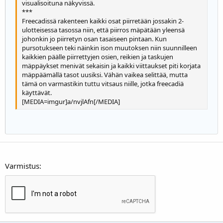
visualisoituna näkyvissä.
22
Times New Roman
***
Freecadissä rakenteen kaikki osat piirretään jossakin 2-
26
Trebuchet MS
ulotteisessa tasossa niin, että piirros mäpätään yleensä
Verdana
johonkin jo piirretyn osan tasaiseen pintaan. Kun
pursotukseen teki näinkin ison muutoksen niin suunnilleen
kaikkien päälle piirrettyjen osien, reikien ja taskujen
mäppäykset menivät sekaisin ja kaikki viittaukset piti korjata
mäppäämällä tasot uusiksi. Vähän vaikea selittää, mutta
tämä on varmastikin tuttu vitsaus niille, jotka freecadiä
käyttävät.
[MEDIA=imgur]a/nvjlAfn[/MEDIA]
Varmistus