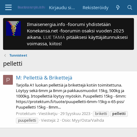
Kirjaudu sisään
Rekisteröidy
Ilmaisenergia.info -foorumi yhdistetään
Konekansa.net -foorumin osaksi vuoden 2025
aikana.
LUE TÄMÄ
pitääksesi käyttäjätunnuksesi
voimassa, kiitos!
Tunnisteet
pelletti
M: Pellettiä & Brikettejä
P
Tarjolla A1 luokan pellettiä ja brikettejä kotiin toimitettuna.
Löytyy sekä 6mm ja 8mm ja pakkausmuodot 15kg, 500kg ja
1000kg. Irtopellettiä löytyy myöskin. Puupelletti 15kg - 6mm:
https://protektum.fi/tuote/puupelletti-6mm-15kg-x-65-pss/
Puupelletti 15kg - 8mm...
Protektum
Viestiketju
29 Syyskuu 2023
briketti
pelletti
Viestejä: 2
Osio:
Myy/Osta/Vaihda
puupelletti