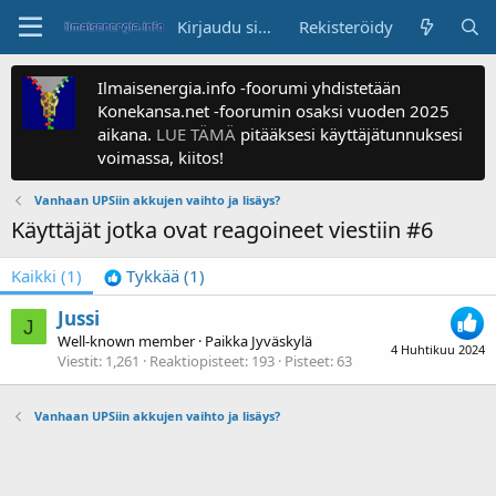
Kirjaudu sisään
Rekisteröidy
Ilmaisenergia.info -foorumi yhdistetään
Konekansa.net -foorumin osaksi vuoden 2025
aikana.
LUE TÄMÄ
pitääksesi käyttäjätunnuksesi
voimassa, kiitos!
Vanhaan UPSiin akkujen vaihto ja lisäys?
Käyttäjät jotka ovat reagoineet viestiin #6
Kaikki
(1)
Tykkää
(1)
Jussi
J
Well-known member
·
Paikka
Jyväskylä
4 Huhtikuu 2024
Viestit
1,261
Reaktiopisteet
193
Pisteet
63
Vanhaan UPSiin akkujen vaihto ja lisäys?