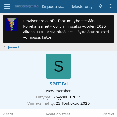
Kirjaudu sisään
Rekisteröidy
Ilmaisenergia.info -foorumi yhdistetään
Konekansa.net -foorumin osaksi vuoden 2025
aikana.
LUE TÄMÄ
pitääksesi käyttäjätunnuksesi
voimassa, kiitos!
Jäsenet
S
samivi
New member
Liittynyt
5 Syyskuu 2011
Viimeksi nähty
23 Toukokuu 2025
Viestit
Reaktiopisteet
Pisteet