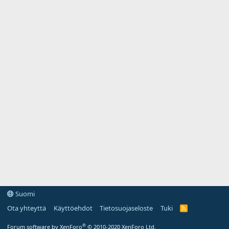
Suomi
Ota yhteyttä
Käyttöehdot
Tietosuojaseloste
Tuki
R
S
S
®
Forum software by XenForo
© 2010-2020 XenForo Ltd.