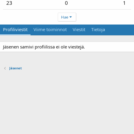
23
0
1
Hae
Profiliviestit
Viime toiminnot
Viestit
Tietoja
Jäsenen samivi profiilissa ei ole viestejä.
Jäsenet