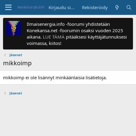
Kirjaudu sisään
Rekisteröidy
Ilmaisenergia.info -foorumi yhdistetään
Konekansa.net -foorumin osaksi vuoden 2025
aikana.
LUE TÄMÄ
pitääksesi käyttäjätunnuksesi
voimassa, kiitos!
Jäsenet
mikkoimp
mikkoimp ei ole lisännyt minkäänlaisia lisätietoja.
Jäsenet