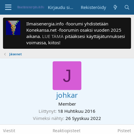
Kirjaudu sisään
Rekisteröidy
Ilmaisenergia.info -foorumi yhdistetään
Konekansa.net -foorumin osaksi vuoden 2025
aikana.
LUE TÄMÄ
pitääksesi käyttäjätunnuksesi
voimassa, kiitos!
Jäsenet
J
johkar
Member
Liittynyt
18 Huhtikuu 2016
Viimeksi nähty
26 Syyskuu 2022
Viestit
Reaktiopisteet
Pisteet