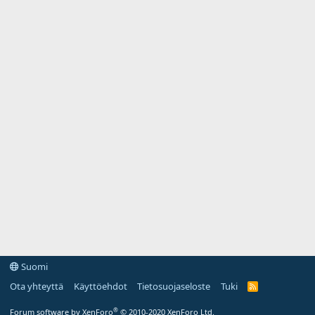
Suomi
Ota yhteyttä
Käyttöehdot
Tietosuojaseloste
Tuki
R
S
S
®
Forum software by XenForo
© 2010-2020 XenForo Ltd.