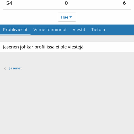
54
0
6
Hae
Profiliviestit
Viime toiminnot
Viestit
Tietoja
Jäsenen johkar profiilissa ei ole viestejä.
Jäsenet