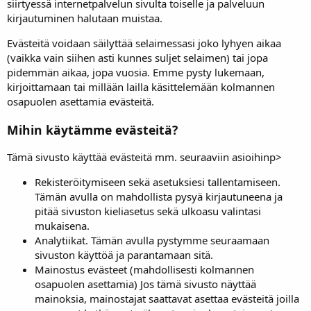
siirtyessä internetpalvelun sivulta toiselle ja palveluun
kirjautuminen halutaan muistaa.
Evästeitä voidaan säilyttää selaimessasi joko lyhyen aikaa
(vaikka vain siihen asti kunnes suljet selaimen) tai jopa
pidemmän aikaa, jopa vuosia. Emme pysty lukemaan,
kirjoittamaan tai millään lailla käsittelemään kolmannen
osapuolen asettamia evästeitä.
Mihin käytämme evästeitä?
Tämä sivusto käyttää evästeitä mm. seuraaviin asioihinp>
Rekisteröitymiseen sekä asetuksiesi tallentamiseen.
Tämän avulla on mahdollista pysyä kirjautuneena ja
pitää sivuston kieliasetus sekä ulkoasu valintasi
mukaisena.
Analytiikat. Tämän avulla pystymme seuraamaan
sivuston käyttöä ja parantamaan sitä.
Mainostus evästeet (mahdollisesti kolmannen
osapuolen asettamia) Jos tämä sivusto näyttää
mainoksia, mainostajat saattavat asettaa evästeitä joilla