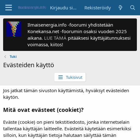
Kirjaudu sisään
Rekisteröidy
Ilmaisenergia.info -foorumi yhdistetään
Konekansa.net -foorumin osaksi vuoden 2025
aikana.
LUE TÄMÄ
pitääksesi käyttäjätunnuksesi
voimassa, kiitos!
Tuki
Evästeiden käyttö
Tukisivut
Jos jatkat tämän sivuston käyttämistä, hyväksyt evästeiden
käytön.
Mitä ovat evästeet (cookiet)?
Eväste (cookie) on pieni tekstitiedosto, jonka internetselain
tallentaa käyttäjän laitteelle. Evästeitä käytetään esimerkiksi
silloin, kun käyttäjän tietoja halutaan säilyttää tämän